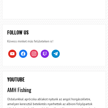
FOLLOW US
Kövess minket más felületeken is!
youtube
facebook
instagram
twitch
telegram
YOUTUBE
AMH Fishing
Oldalunkkal aprócska ablakot nyitunk az angol horgászéletre,
amelyen keresztül betekintés nyerhettek az albioni folyópartok