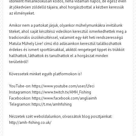
időnként melankolikusan ködös, néha vidáman napos, de egész éven
át jókedvűen zöldellő tájaira, ahol horgászbottal a kézben keressük
az élményeket.
Amikor nem a partokat járjuk, olyankor műhelymunkákra invitálunk
titeket, ahol saját készítésű videókon keresztül ismerkedhettek meg a
tradicionális úszókészítéssel, valamint egy-két heti rendszerességű
Matula Műhely Live! című élő adásainkon keresztül találkozhattok
érdekes és ismert sporttársakkal, akiktől rengeteget tippet és trükköt
hallhattok, láthattok és tanulhattok el a horgászat minden
területéről!
Kövessetek minket egyéb platformokon is!
YouTube-on: https://www.youtube.com/user/Lfeci
Instagramon: https://www.twitch.tv/AMH_Fishing
Facebookon: https://www.facebook.com/angliaimh
Telegramon: https://t.me/amhfishing
Nézzetek szét weboldalunkon, olvassátok blog posztjainkat:
http://amh-fishing.co.uk/