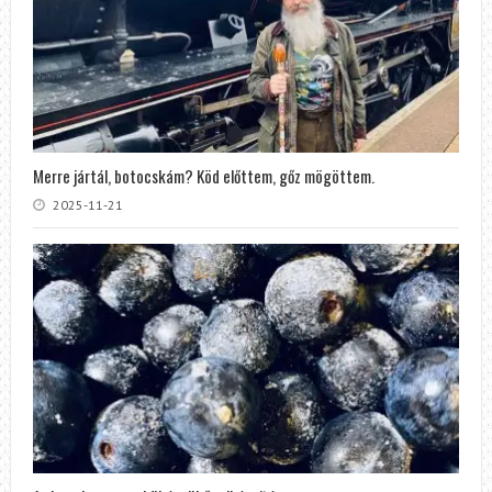
Merre jártál, botocskám? Köd előttem, gőz mögöttem.
2025-11-21