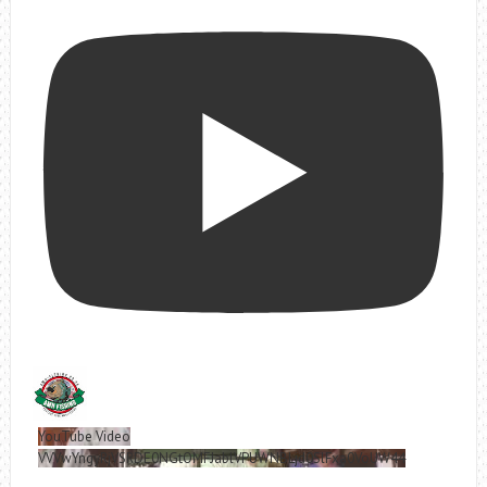
YouTube Video
VVVwYngyRjVSRDE0NGtOMFJablVPUWNBLjd0SlFxa0VoUW44