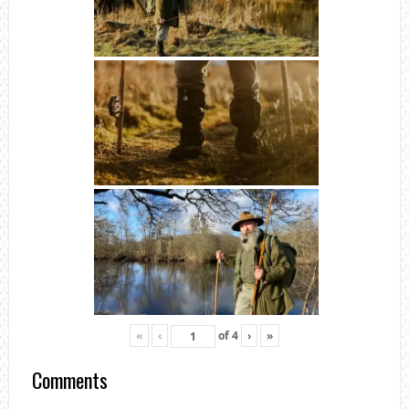
«
‹
of
4
›
»
Comments