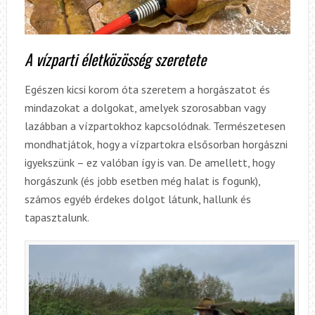
A vízparti életközösség szeretete
Egészen kicsi korom óta szeretem a horgászatot és
mindazokat a dolgokat, amelyek szorosabban vagy
lazábban a vízpartokhoz kapcsolódnak. Természetesen
mondhatjátok, hogy a vízpartokra elsősorban horgászni
igyekszünk – ez valóban így is van. De amellett, hogy
horgászunk (és jobb esetben még halat is fogunk),
számos egyéb érdekes dolgot látunk, hallunk és
tapasztalunk.