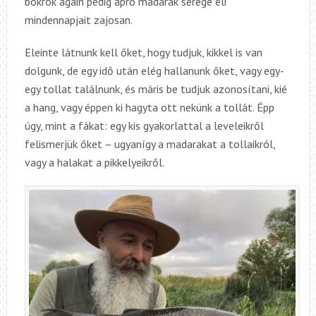
bokrok ágain pedig apró madarak serege éli
mindennapjait zajosan.
Eleinte látnunk kell őket, hogy tudjuk, kikkel is van
dolgunk, de egy idő után elég hallanunk őket, vagy egy-
egy tollat találnunk, és máris be tudjuk azonosítani, kié
a hang, vagy éppen ki hagyta ott nekünk a tollát. Épp
úgy, mint a fákat: egy kis gyakorlattal a leveleikről
felismerjük őket – ugyanígy a madarakat a tollaikról,
vagy a halakat a pikkelyeikről.