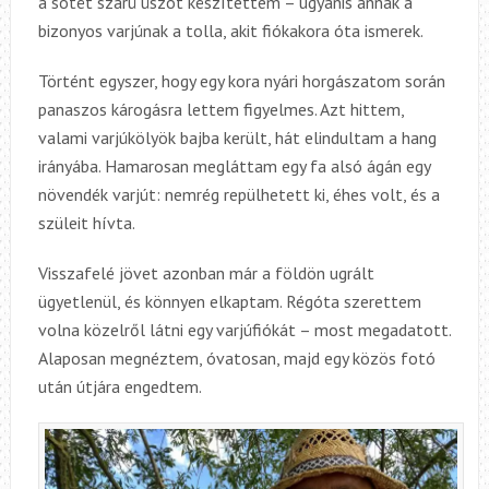
a sötét szárú úszót készítettem – ugyanis annak a
bizonyos varjúnak a tolla, akit fiókakora óta ismerek.
Történt egyszer, hogy egy kora nyári horgászatom során
panaszos károgásra lettem figyelmes. Azt hittem,
valami varjúkölyök bajba került, hát elindultam a hang
irányába. Hamarosan megláttam egy fa alsó ágán egy
növendék varjút: nemrég repülhetett ki, éhes volt, és a
szüleit hívta.
Visszafelé jövet azonban már a földön ugrált
ügyetlenül, és könnyen elkaptam. Régóta szerettem
volna közelről látni egy varjúfiókát – most megadatott.
Alaposan megnéztem, óvatosan, majd egy közös fotó
után útjára engedtem.