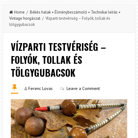
Home
/
Békés halak
•
Élménybeszámoló
•
Technikai leírás
•
Vintage horgászat
/ Vízparti testvériség – Folyók, tollak és
tölgygubacsok
VÍZPARTI TESTVÉRISÉG –
FOLYÓK, TOLLAK ÉS
TÖLGYGUBACSOK
Ferenc Lovas
Leave a Comment