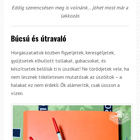
Eddig szerencsésen meg is volnánk… jöhet most már a
lakkozás
Búcsú és
útravaló
Horgászataitok közben figyeljetek, keresgéljetek,
gyűjtsetek elhullott tollakat, gubacsokat, és
készítsetek belőlük ti is úszókat! Ne törődjetek vele, ha
nem lesznek tökéletesen mutatósak az úszóitok – a
halakat ez nem érdekli. Ők alámerítik, csak ússzon a
vízen.