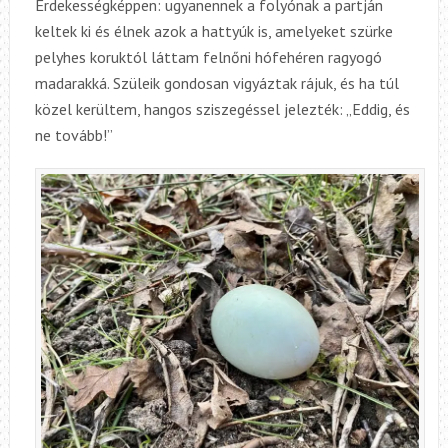
Érdekességképpen: ugyanennek a folyónak a partján
keltek ki és élnek azok a hattyúk is, amelyeket szürke
pelyhes koruktól láttam felnőni hófehéren ragyogó
madarakká. Szüleik gondosan vigyáztak rájuk, és ha túl
közel kerültem, hangos sziszegéssel jelezték: „Eddig, és
ne tovább!”