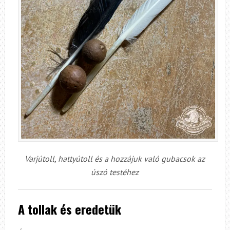
Varjútoll, hattyútoll és a hozzájuk való gubacsok az
úszó testéhez
A tollak és eredetük