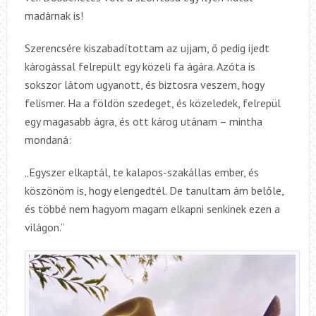
madárnak is!
Szerencsére kiszabadítottam az ujjam, ő pedig ijedt
károgással felrepült egy közeli fa ágára. Azóta is
sokszor látom ugyanott, és biztosra veszem, hogy
felismer. Ha a földön szedeget, és közeledek, felrepül
egy magasabb ágra, és ott károg utánam – mintha
mondaná:
„Egyszer elkaptál, te kalapos-szakállas ember, és
köszönöm is, hogy elengedtél. De tanultam ám belőle,
és többé nem hagyom magam elkapni senkinek ezen a
világon.”