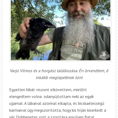
Varjú Vilmos és a horgász találkozása. Én örvendtem, ő
inkább meglepettnek tűnt
Egyetlen hibát viszont elkövettem, mielőtt
elengedtem volna: odanyújtottam neki az egyik
ujjamat. A lábaival azonnal elkapta, és bicskaélességű
karmaival úgy megszorította, hogy kis híján kiserkedt a
vér. Döbbenetes volt a szorítása egy ilyen fiatal