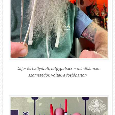
Varjú- és hattyútoll, tölgygubacs – mindhárman
szomszédok voltak a foylóparton