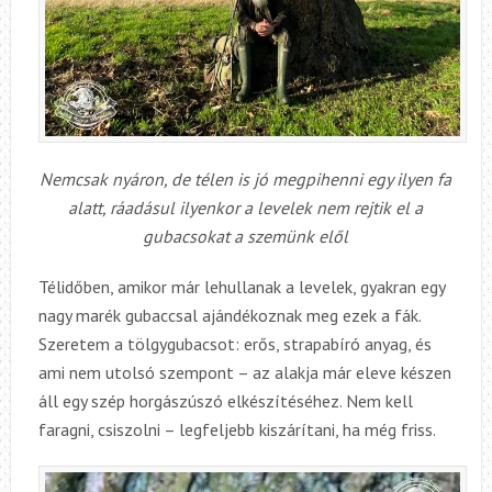
Nemcsak nyáron, de télen is jó megpihenni egy ilyen fa
alatt, ráadásul ilyenkor a levelek nem rejtik el a
gubacsokat a szemünk elől
Télidőben, amikor már lehullanak a levelek, gyakran egy
nagy marék gubaccsal ajándékoznak meg ezek a fák.
Szeretem a tölgygubacsot: erős, strapabíró anyag, és
ami nem utolsó szempont – az alakja már eleve készen
áll egy szép horgászúszó elkészítéséhez. Nem kell
faragni, csiszolni – legfeljebb kiszárítani, ha még friss.