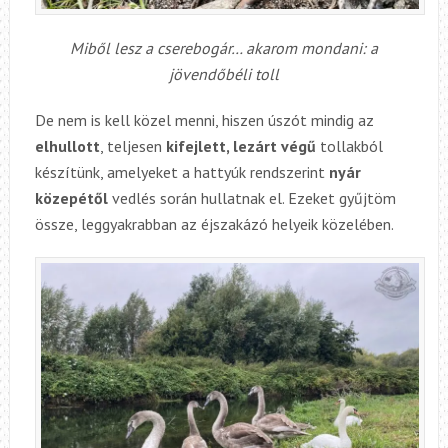
Miből lesz a cserebogár… akarom mondani: a
jövendőbéli toll
De nem is kell közel menni, hiszen úszót mindig az
elhullott
, teljesen
kifejlett, lezárt végű
tollakból
készítünk, amelyeket a hattyúk rendszerint
nyár
közepétől
vedlés során hullatnak el. Ezeket gyűjtöm
össze, leggyakrabban az éjszakázó helyeik közelében.