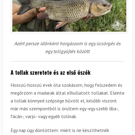
Azért persze időnként horgászom is egy ücsörgés és
egy tollgyűjtés között
A tollak szeretete és az első úszók
Hosszú-hosszú évek óta szokásom, hogy felszedem és
megőrzöm a madarak által elhullatott tollakat. Eleinte
a tollak könnyed szépsége bűvölt el, később viszont
már más szempontból is örültem egy-egy szebb liba-,
fácán-, varjú- vagy egyéb tollnak.
Egy nap úgy döntöttem: miért is ne készíthetnék