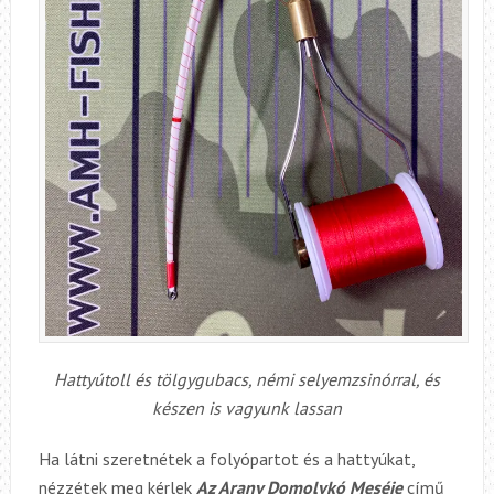
Hattyútoll és tölgygubacs, némi selyemzsinórral, és
készen is vagyunk lassan
Ha látni szeretnétek a folyópartot és a hattyúkat,
nézzétek meg kérlek
Az Arany Domolykó Meséje
című