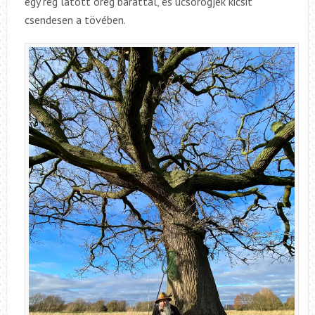
egy rég látott öreg baráttal, és ücsörögjek kicsit
csendesen a tövében.