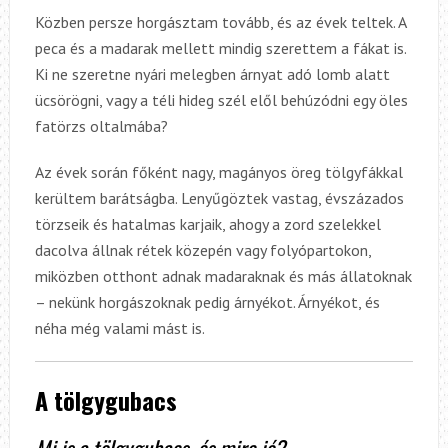
Közben persze horgásztam tovább, és az évek teltek. A
peca és a madarak mellett mindig szerettem a fákat is.
Ki ne szeretne nyári melegben árnyat adó lomb alatt
ücsörögni, vagy a téli hideg szél elől behúzódni egy öles
fatörzs oltalmába?
Az évek során főként nagy, magányos öreg tölgyfákkal
kerültem barátságba. Lenyűgöztek vastag, évszázados
törzseik és hatalmas karjaik, ahogy a zord szelekkel
dacolva állnak rétek közepén vagy folyópartokon,
miközben otthont adnak madaraknak és más állatoknak
– nekünk horgászoknak pedig árnyékot. Árnyékot, és
néha még valami mást is.
A tölgygubacs
Mi is a tölgygubacs, és mire jó?