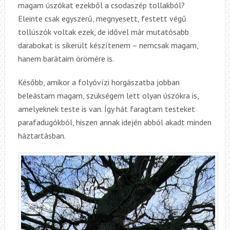
magam úszókat ezekből a csodaszép tollakból?
Eleinte csak egyszerű, megnyesett, festett végű
tollúszók voltak ezek, de idővel már mutatósabb
darabokat is sikerült készítenem – nemcsak magam,
hanem barátaim örömére is.
Később, amikor a folyóvízi horgászatba jobban
beleástam magam, szükségem lett olyan úszókra is,
amelyeknek teste is van. Így hát faragtam testeket
parafadugókból, hiszen annak idején abból akadt minden
háztartásban.