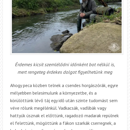
Érdemes kicsit szemlélődni időnként bot nélkül is,
mert rengeteg érdekes dolgot figyelhetünk meg
Ahogy peca közben telnek a csendes horgászórák, egyre
mélyebben belesimulunk a környezetbe, és a
körülöttünk lévő táj egy idő után szinte tudomást sem
véve rólunk megélénkül. Vadkacsák, vadlibák vagy
hattyúk úsznak el előttünk, ragadozó madarak repülnek
el felettünk, mögöttünk a fákon szarkák cserregnek, a