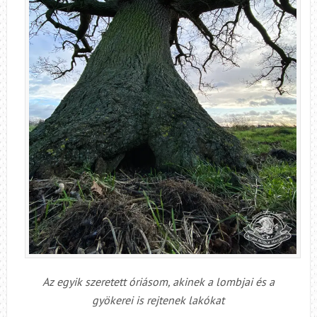
Az egyik szeretett óriásom, akinek a lombjai és a
gyökerei is rejtenek lakókat