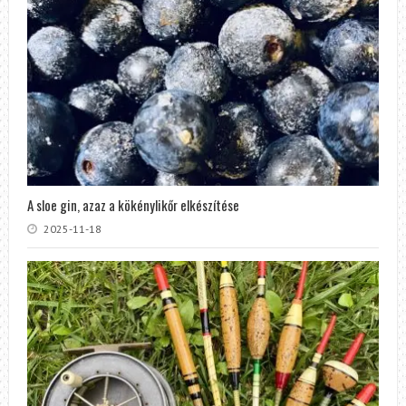
A sloe gin, azaz a kökénylikőr elkészítése
2025-11-18