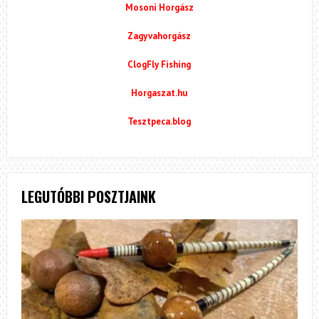
Mosoni Horgász
Zagyvahorgász
ClogFly Fishing
Horgaszat.hu
Tesztpeca.blog
LEGUTÓBBI POSZTJAINK