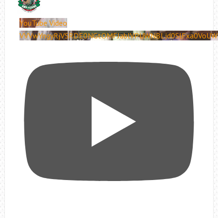
YouTube Video
VVVwYngyRjVSRDE0NGtOMFJablVPUWNBLjd0SlFxa0VoUW