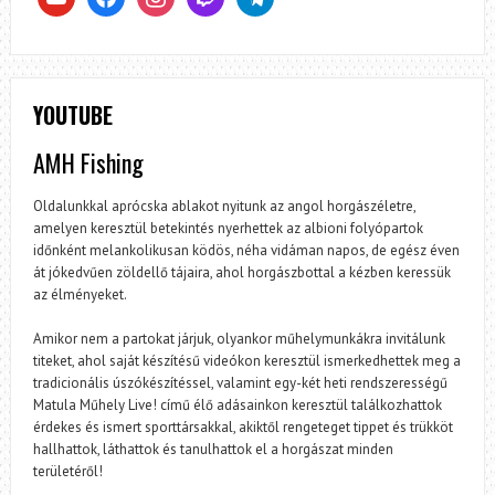
YOUTUBE
AMH Fishing
Oldalunkkal aprócska ablakot nyitunk az angol horgászéletre,
amelyen keresztül betekintés nyerhettek az albioni folyópartok
időnként melankolikusan ködös, néha vidáman napos, de egész éven
át jókedvűen zöldellő tájaira, ahol horgászbottal a kézben keressük
az élményeket.
Amikor nem a partokat járjuk, olyankor műhelymunkákra invitálunk
titeket, ahol saját készítésű videókon keresztül ismerkedhettek meg a
tradicionális úszókészítéssel, valamint egy-két heti rendszerességű
Matula Műhely Live! című élő adásainkon keresztül találkozhattok
érdekes és ismert sporttársakkal, akiktől rengeteget tippet és trükköt
hallhattok, láthattok és tanulhattok el a horgászat minden
területéről!