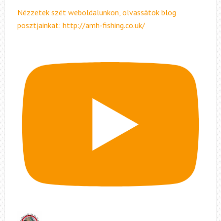
Nézzetek szét weboldalunkon, olvassátok blog
posztjainkat: http://amh-fishing.co.uk/