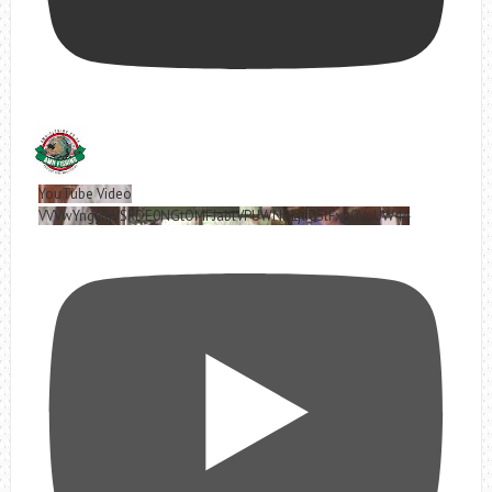
YouTube Video
VVVwYngyRjVSRDE0NGtOMFJablVPUWNBLjd0SlFxa0VoUW44