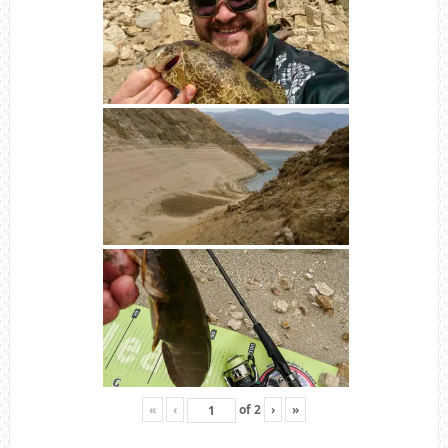
«
‹
of
2
›
»