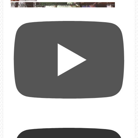
VVVwYngyRjVSRDE0NGtOMFJablVPUWNBLjd0SlFxa0VoUW44