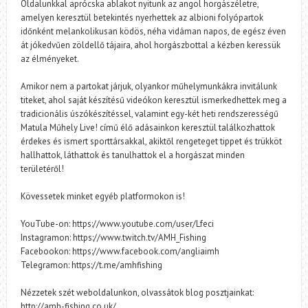
Oldalunkkal aprócska ablakot nyitunk az angol horgászéletre,
amelyen keresztül betekintés nyerhettek az albioni folyópartok
időnként melankolikusan ködös, néha vidáman napos, de egész éven
át jókedvűen zöldellő tájaira, ahol horgászbottal a kézben keressük
az élményeket.
Amikor nem a partokat járjuk, olyankor műhelymunkákra invitálunk
titeket, ahol saját készítésű videókon keresztül ismerkedhettek meg a
tradicionális úszókészítéssel, valamint egy-két heti rendszerességű
Matula Műhely Live! című élő adásainkon keresztül találkozhattok
érdekes és ismert sporttársakkal, akiktől rengeteget tippet és trükköt
hallhattok, láthattok és tanulhattok el a horgászat minden
területéről!
Kövessetek minket egyéb platformokon is!
YouTube-on: https://www.youtube.com/user/Lfeci
Instagramon: https://www.twitch.tv/AMH_Fishing
Facebookon: https://www.facebook.com/angliaimh
Telegramon: https://t.me/amhfishing
Nézzetek szét weboldalunkon, olvassátok blog posztjainkat:
http://amh-fishing.co.uk/