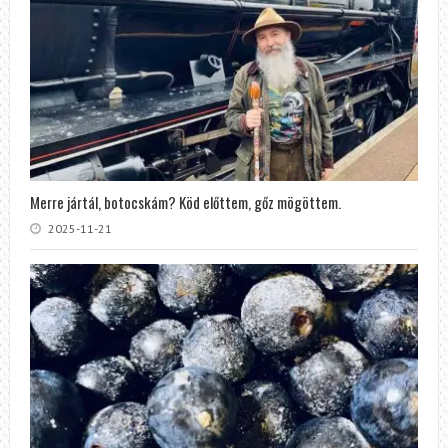
Merre jártál, botocskám? Köd előttem, gőz mögöttem.
2025-11-21