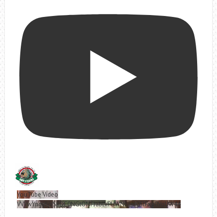
YouTube Video
VVVwYngyRjVSRDE0NGtOMFJablVPUWNBLjd0SlFxa0VoUW44