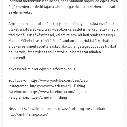
időnként melankolikusan ködös, néha vidáman napos, de egész éven
át jókedvűen zöldellő tájaira, ahol horgászbottal a kézben keressük
az élményeket.
Amikor nem a partokat járjuk, olyankor műhelymunkákra invitálunk
titeket, ahol saját készítésű videókon keresztül ismerkedhettek meg a
tradicionális úszókészítéssel, valamint egy-két heti rendszerességű
Matula Műhely Live! című élő adásainkon keresztül találkozhattok
érdekes és ismert sporttársakkal, akiktől rengeteget tippet és trükköt
hallhattok, láthattok és tanulhattok el a horgászat minden
területéről!
Kövessetek minket egyéb platformokon is!
YouTube-on: https://www.youtube.com/user/Lfeci
Instagramon: https://www.twitch.tv/AMH_Fishing
Facebookon: https://www.facebook.com/angliaimh
Telegramon: https://t.me/amhfishing
Nézzetek szét weboldalunkon, olvassátok blog posztjainkat:
http://amh-fishing.co.uk/