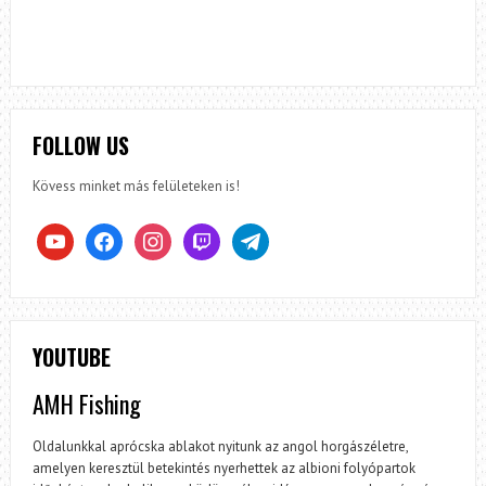
FOLLOW US
Kövess minket más felületeken is!
youtube
facebook
instagram
twitch
telegram
YOUTUBE
AMH Fishing
Oldalunkkal aprócska ablakot nyitunk az angol horgászéletre,
amelyen keresztül betekintés nyerhettek az albioni folyópartok