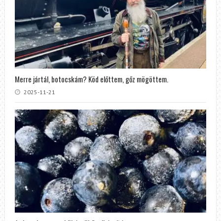
Merre jártál, botocskám? Köd előttem, gőz mögöttem.
2025-11-21