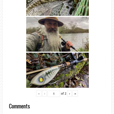
«
‹
of
2
›
»
Comments