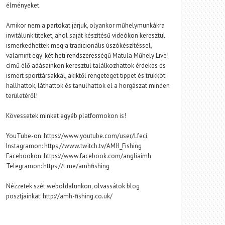
élményeket.
Amikor nem a partokat járjuk, olyankor műhelymunkákra
invitálunk titeket, ahol saját készítésű videókon keresztül
ismerkedhettek meg a tradicionális úszókészítéssel,
valamint egy-két heti rendszerességű Matula Műhely Live!
című élő adásainkon keresztül találkozhattok érdekes és
ismert sporttársakkal, akiktől rengeteget tippet és trükköt
hallhattok, láthattok és tanulhattok el a horgászat minden
területéről!
Kövessetek minket egyéb platformokon is!
YouTube-on: https://www.youtube.com/user/Lfeci
Instagramon: https://www.twitch.tv/AMH_Fishing
Facebookon: https://www.facebook.com/angliaimh
Telegramon: https://t.me/amhfishing
Nézzetek szét weboldalunkon, olvassátok blog
posztjainkat: http://amh-fishing.co.uk/