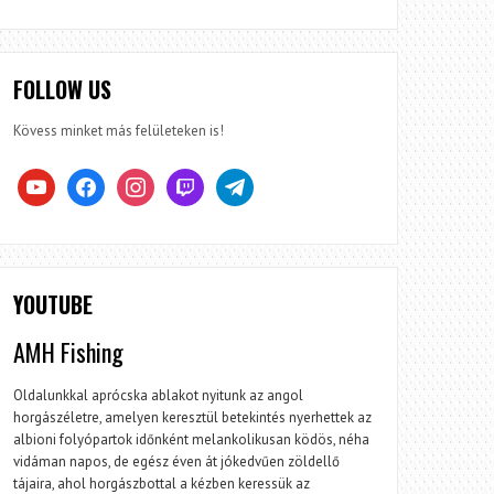
FOLLOW US
Kövess minket más felületeken is!
youtube
facebook
instagram
twitch
telegram
YOUTUBE
AMH Fishing
Oldalunkkal aprócska ablakot nyitunk az angol
horgászéletre, amelyen keresztül betekintés nyerhettek az
albioni folyópartok időnként melankolikusan ködös, néha
vidáman napos, de egész éven át jókedvűen zöldellő
tájaira, ahol horgászbottal a kézben keressük az