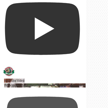
YouTube Video
VVVwYngyRjVSRDE0NGtOMFJablVPUWNBLjd0SlFxa0VoUW44