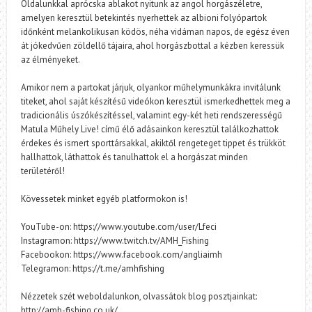
Oldalunkkal aprócska ablakot nyitunk az angol horgászéletre,
amelyen keresztül betekintés nyerhettek az albioni folyópartok
időnként melankolikusan ködös, néha vidáman napos, de egész éven
át jókedvűen zöldellő tájaira, ahol horgászbottal a kézben keressük
az élményeket.
Amikor nem a partokat járjuk, olyankor műhelymunkákra invitálunk
titeket, ahol saját készítésű videókon keresztül ismerkedhettek meg a
tradicionális úszókészítéssel, valamint egy-két heti rendszerességű
Matula Műhely Live! című élő adásainkon keresztül találkozhattok
érdekes és ismert sporttársakkal, akiktől rengeteget tippet és trükköt
hallhattok, láthattok és tanulhattok el a horgászat minden
területéről!
Kövessetek minket egyéb platformokon is!
YouTube-on: https://www.youtube.com/user/Lfeci
Instagramon: https://www.twitch.tv/AMH_Fishing
Facebookon: https://www.facebook.com/angliaimh
Telegramon: https://t.me/amhfishing
Nézzetek szét weboldalunkon, olvassátok blog posztjainkat:
http://amh-fishing.co.uk/