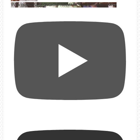
VVVwYngyRjVSRDE0NGtOMFJablVPUWNBLjd0SlFxa0VoUW44