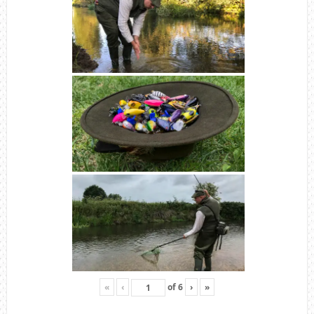
«
‹
of
6
›
»