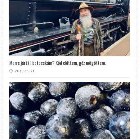
Merre jártál, botocskám? Köd előttem, gőz mögöttem.
2025-11-21