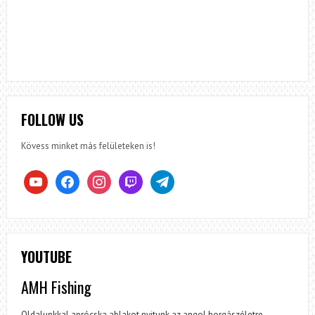
FOLLOW US
Kövess minket más felületeken is!
youtube
facebook
instagram
twitch
telegram
YOUTUBE
AMH Fishing
Oldalunkkal aprócska ablakot nyitunk az angol horgászéletre,