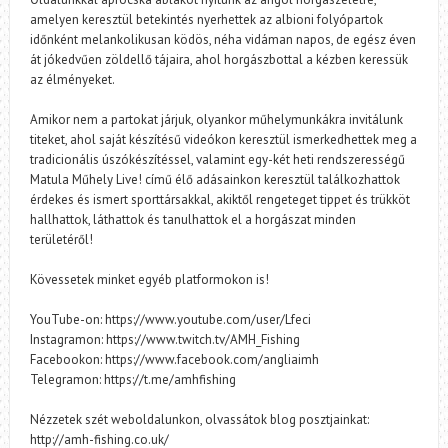
amelyen keresztül betekintés nyerhettek az albioni folyópartok
időnként melankolikusan ködös, néha vidáman napos, de egész éven
át jókedvűen zöldellő tájaira, ahol horgászbottal a kézben keressük
az élményeket.
Amikor nem a partokat járjuk, olyankor műhelymunkákra invitálunk
titeket, ahol saját készítésű videókon keresztül ismerkedhettek meg a
tradicionális úszókészítéssel, valamint egy-két heti rendszerességű
Matula Műhely Live! című élő adásainkon keresztül találkozhattok
érdekes és ismert sporttársakkal, akiktől rengeteget tippet és trükköt
hallhattok, láthattok és tanulhattok el a horgászat minden
területéről!
Kövessetek minket egyéb platformokon is!
YouTube-on: https://www.youtube.com/user/Lfeci
Instagramon: https://www.twitch.tv/AMH_Fishing
Facebookon: https://www.facebook.com/angliaimh
Telegramon: https://t.me/amhfishing
Nézzetek szét weboldalunkon, olvassátok blog posztjainkat:
http://amh-fishing.co.uk/