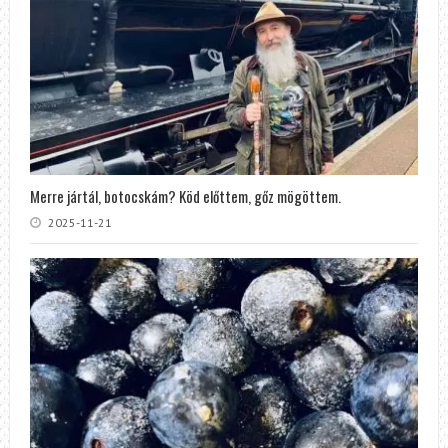
Merre jártál, botocskám? Köd előttem, gőz mögöttem.
2025-11-21