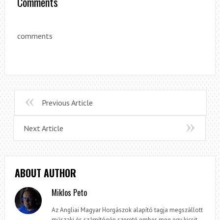
Comments
comments
Previous Article
Next Article
ABOUT AUTHOR
Miklos Peto
Az Angliai Magyar Horgászok alapító tagja megszàllott
műszaki és számítógép szerető ember, meg egy kicsit