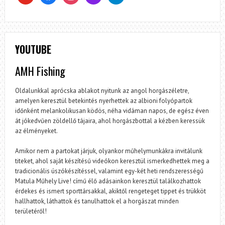
YOUTUBE
AMH Fishing
Oldalunkkal aprócska ablakot nyitunk az angol horgászéletre,
amelyen keresztül betekintés nyerhettek az albioni folyópartok
időnként melankolikusan ködös, néha vidáman napos, de egész éven
át jókedvűen zöldellő tájaira, ahol horgászbottal a kézben keressük
az élményeket.
Amikor nem a partokat járjuk, olyankor műhelymunkákra invitálunk
titeket, ahol saját készítésű videókon keresztül ismerkedhettek meg a
tradicionális úszókészítéssel, valamint egy-két heti rendszerességű
Matula Műhely Live! című élő adásainkon keresztül találkozhattok
érdekes és ismert sporttársakkal, akiktől rengeteget tippet és trükköt
hallhattok, láthattok és tanulhattok el a horgászat minden
területéről!