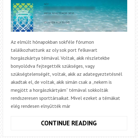
Az elmúlt hónapokban sokféle fórumon
találkozhattunk az oly sok port felkavart
horgászkártya témával. Voltak, akik részletekbe
bonyolódva fejtegették szükséges, vagy
szükségtelenségét, voltak, akik az adategyeztetésnél
akadtak el, de voltak, akik simán csak a „nekem is
megjött a horgászkártyám” témával sokkolták
rendszeresen sporttársaikat. Mivel ezeket a témákat
elég rendesen elnyűtték már
HORGÁSZKÁR
CONTINUE READING
KÜLHONI