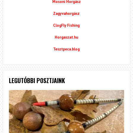
Mosoni Horgász
Zagyvahorgász
ClogFly Fishing
Horgaszat.hu
Tesztpeca.blog
LEGUTÓBBI POSZTJAINK