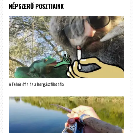
NÉPSZERŰ POSZTJAINK
A Fehérlófia és a horgászfilozófia