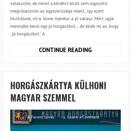
válaszolni, de mivel a kérdést kicsit sem egyszerű
megválaszolni az egyszerűsége miatt, így azért
hezitálunk, mi is lenne ilyenkor a jó válasz. Mert ugye
mennyibe kerül egy jó horgászbot… de kinek mi az, hogy
„jó horgászbot”. A
HOGYAN
CONTINUE READING
TÁJÉKOZÓDJU
A
VIZEK
ÚTVESZTŐIBE
HORGÁSZKÁRTYA KÜLHONI
MAGYAR SZEMMEL
Ferenc Lovas
Leave a Comment