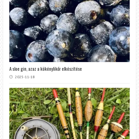
A sloe gin, azaz a kökénylikőr elkészítése
2025-11-18