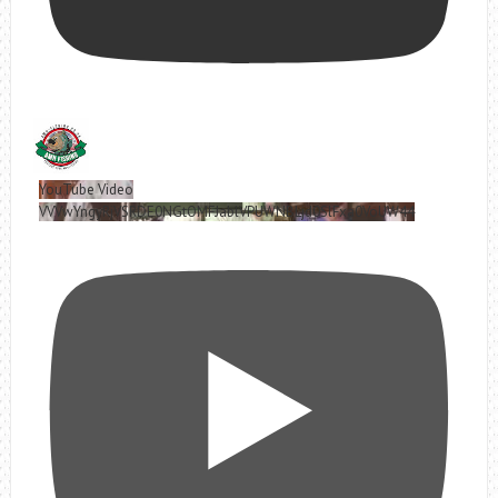
YouTube Video
VVVwYngyRjVSRDE0NGtOMFJablVPUWNBLjd0SlFxa0VoUW44