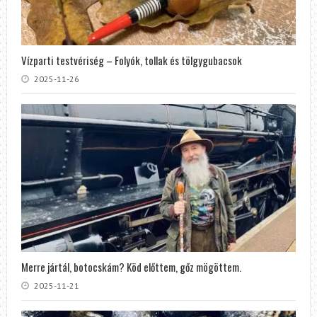
Vízparti testvériség – Folyók, tollak és tölgygubacsok
2025-11-26
Merre jártál, botocskám? Köd előttem, gőz mögöttem.
2025-11-21