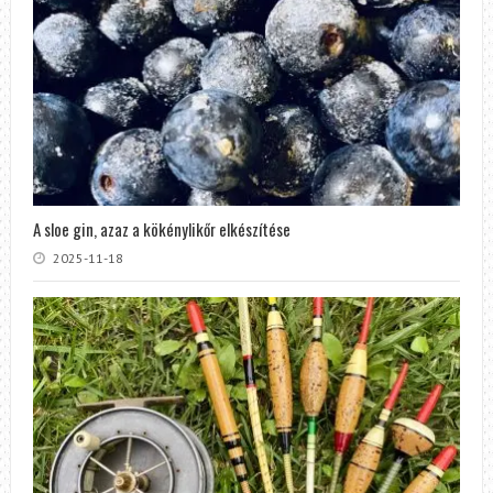
A sloe gin, azaz a kökénylikőr elkészítése
2025-11-18