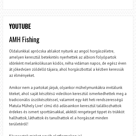
YOUTUBE
AMH Fishing
Oldalunkkal aprócska ablakot nyitunk az angol horgászéletre,
amelyen keresztül betekintés nyerhettek az albioni folyópartok
időnként melankolikusan ködös, néha vidáman napos, de egész éven
át jókedvűen zöldellő tájaira, ahol horgászbottal a kézben keressük
az élményeket.
Amikor nem a partokat járjuk, olyankor műhelymunkákra invitálunk
titeket, ahol saját készítésű videókon keresztül ismerkedhettek meg a
tradicionális úszókészítéssel, valamint egy-két heti rendszerességű
Matula Műhely Live! című élő adásainkon keresztül találkozhattok
érdekes és ismert sporttársakkal, akiktől rengeteget tippet és trükköt
hallhattok, láthattok és tanulhattok el a horgászat minden
területéről!