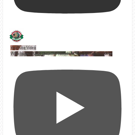
YouTube Video
VVVwYngyRjVSRDE0NGtOMFJablVPUWNBLjd0SlFxa0VoUW44