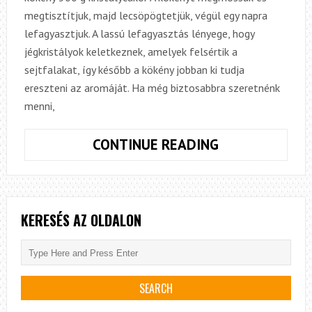
megtisztítjuk, majd lecsöpögtetjük, végül egy napra
lefagyasztjuk. A lassú lefagyasztás lényege, hogy
jégkristályok keletkeznek, amelyek felsértik a
sejtfalakat, így később a kökény jobban ki tudja
ereszteni az aromáját. Ha még biztosabbra szeretnénk
menni,
A
CONTINUE READING
SLOE
GIN,
AZAZ
A
KERESÉS AZ OLDALON
KÖKÉNYLIKŐR
ELKÉSZÍTÉSE