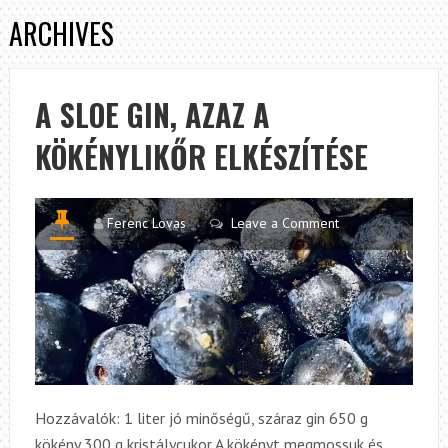
ARCHIVES
A SLOE GIN, AZAZ A
KÖKÉNYLIKŐR ELKÉSZÍTÉSE
Ferenc Lovas
Leave a Comment
Hozzávalók: 1 liter jó minőségű, száraz gin 650 g
kökény 300 g kristálycukor A kökényt megmossuk és