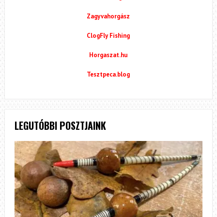
Zagyvahorgász
ClogFly Fishing
Horgaszat.hu
Tesztpeca.blog
LEGUTÓBBI POSZTJAINK