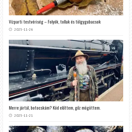
Vízparti testvériség – Folyók, tollak és tölgygubacsok
2025-11-26
Merre jártál, botocskám? Köd előttem, gőz mögöttem.
2025-11-21