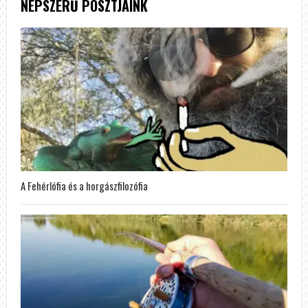
NÉPSZERŰ POSZTJAINK
A Fehérlófia és a horgászfilozófia