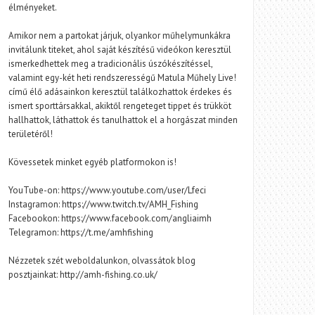
élményeket.
Amikor nem a partokat járjuk, olyankor műhelymunkákra
invitálunk titeket, ahol saját készítésű videókon keresztül
ismerkedhettek meg a tradicionális úszókészítéssel,
valamint egy-két heti rendszerességű Matula Műhely Live!
című élő adásainkon keresztül találkozhattok érdekes és
ismert sporttársakkal, akiktől rengeteget tippet és trükköt
hallhattok, láthattok és tanulhattok el a horgászat minden
területéről!
Kövessetek minket egyéb platformokon is!
YouTube-on: https://www.youtube.com/user/Lfeci
Instagramon: https://www.twitch.tv/AMH_Fishing
Facebookon: https://www.facebook.com/angliaimh
Telegramon: https://t.me/amhfishing
Nézzetek szét weboldalunkon, olvassátok blog
posztjainkat: http://amh-fishing.co.uk/