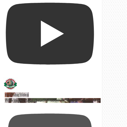
YouTube Video
VVVwYngyRjVSRDE0NGtOMFJablVPUWNBLjd0SlFxa0VoUW44