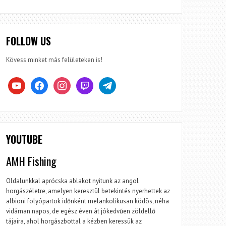
FOLLOW US
Kövess minket más felületeken is!
youtube
facebook
instagram
twitch
telegram
YOUTUBE
AMH Fishing
Oldalunkkal aprócska ablakot nyitunk az angol
horgászéletre, amelyen keresztül betekintés nyerhettek az
albioni folyópartok időnként melankolikusan ködös, néha
vidáman napos, de egész éven át jókedvűen zöldellő
tájaira, ahol horgászbottal a kézben keressük az