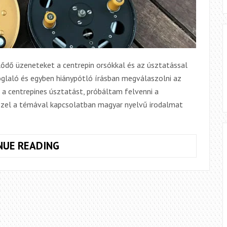
ődő üzeneteket a centrepin orsókkal és az úsztatással
oglaló és egyben hiánypótló írásban megválaszolni az
 a centrepines úsztatást, próbáltam felvenni a
ezzel a témával kapcsolatban magyar nyelvű irodalmat
A
NUE READING
CENTREPIN
ORSÓK
FAJTÁI,
MŰKÖDÉSÜK
ÉS
JELENTŐSÉGÜK