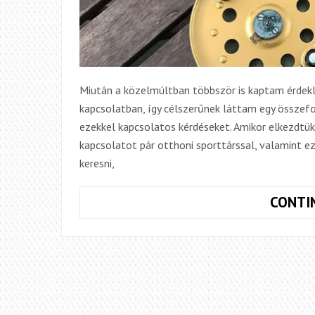
Miután a közelmúltban többször is kaptam érdekl
kapcsolatban, így célszerűnek láttam egy összef
ezekkel kapcsolatos kérdéseket. Amikor elkezdtük
kapcsolatot pár otthoni sporttárssal, valamint 
keresni,
CONTI