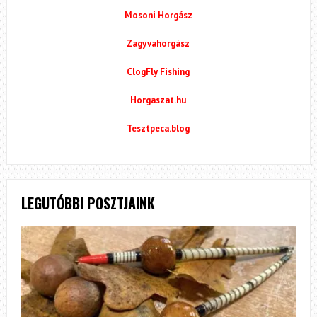
Mosoni Horgász
Zagyvahorgász
ClogFly Fishing
Horgaszat.hu
Tesztpeca.blog
LEGUTÓBBI POSZTJAINK