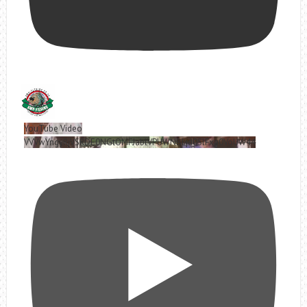
YouTube Video
VVVwYngyRjVSRDE0NGtOMFJablVPUWNBLjd0SlFxa0VoUW44