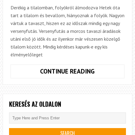
Derékig a tilalomban, folyókról álmodozva Hetek óta
tart a tilalom és bevallom, hiányoznak a folyók. Nagyon
vártuk a tavaszt, hiszen ez az időszak mindig egy nagy
versenyfutás. Versenyfutás a morcos tavaszi áradások
utáni első jó idők és az ilyenkor már vészesen közelgő
tilalom között. Mindig kérdéses kapunk-e egy kis
élményelőleget
ÚSZTATÁS
CONTINUE READING
A
TAVASZ
FELÉ
KERESÉS AZ OLDALON