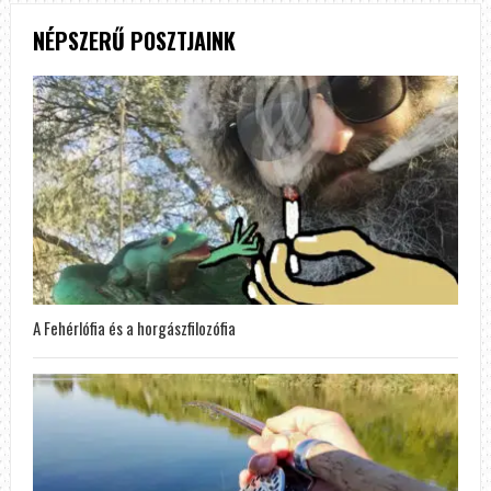
NÉPSZERŰ POSZTJAINK
A Fehérlófia és a horgászfilozófia