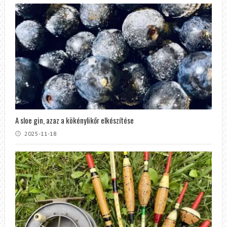
A sloe gin, azaz a kökénylikőr elkészítése
2025-11-18