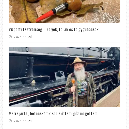
Vízparti testvériség – Folyók, tollak és tölgygubacsok
2025-11-26
Merre jártál, botocskám? Köd előttem, gőz mögöttem.
2025-11-21