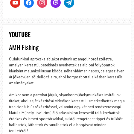
youtube
facebook
instagram
twitch
telegram
YOUTUBE
AMH Fishing
Oldalunkkal aprócska ablakot nyitunk az angol horgászéletre,
amelyen keresztül betekintés nyerhettek az albioni folyópartok
időnként melankolikusan ködös, néha vidáman napos, de egész éven
át jókedvűen zöldellő tájaira, ahol horgászbottal a kézben keressük
az élményeket.
Amikor nem a partokat járjuk, olyankor műhelymunkákra invitálunk
titeket, ahol saját készítésű videókon keresztül ismerkedhettek meg a
tradicionális úszókészítéssel, valamint egy-két heti rendszerességű
Matula Műhely Live! című élő adásainkon keresztül találkozhattok
érdekes és ismert sporttársakkal, akiktől rengeteget tippet és trükköt
hallhattok, láthattok és tanulhattok el a horgászat minden
területéről!