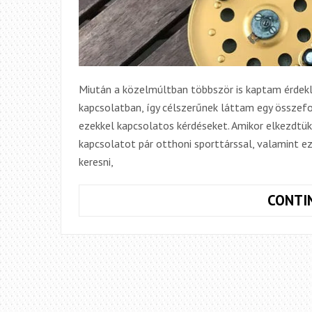
Miután a közelmúltban többször is kaptam érdekl
kapcsolatban, így célszerűnek láttam egy összef
ezekkel kapcsolatos kérdéseket. Amikor elkezdtük
kapcsolatot pár otthoni sporttárssal, valamint 
keresni,
CONTI