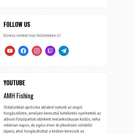
FOLLOW US
Kövess minket más felületeken is!
youtube
facebook
instagram
twitch
telegram
YOUTUBE
AMH Fishing
Oldalunkkal aprócska ablakot nyitunk az angol
horgászéletre, amelyen keresztül betekintés nyerhettek az
albioni folyópartok időnként melankolikusan ködös, néha
vidáman napos, de egész éven át jókedvűen zöldellő
tájaira, ahol horgászbottal a kézben keressük az