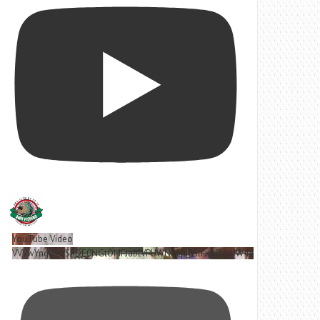
YouTube Video
VVVwYngyRjVSRDE0NGtOMFJablVPUWNBLjd0SlFxa0VoUW44