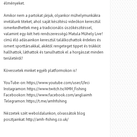
élményeket.
Amikor nem a partokat járjuk, olyankor műhelymunkákra
invitálunk titeket, ahol saját készítésű videókon keresztül
ismerkedhettek meg a tradicionális úszókészítéssel,
valamint egy-két heti rendszerességű Matula Műhely Live!
című élő adásainkon keresztül találkozhattok érdekes és
ismert sporttársakkal, akiktől rengeteget tippet és trükköt
hallhattok, láthattok és tanulhattok el a horgászat minden
területéről!
Kövessetek minket egyéb platformokon is!
YouTube-on: https://www.youtube.com/user/Lfeci
Instagramon: https://www.twitch.tv/AMH_Fishing
Facebookon: https://www.facebook.com/angliaimh
Telegramon: https://t.me/amhfishing
Nézzetek szét weboldalunkon, olvassátok blog
posztjainkat: http://amh-fishing.co.uk/