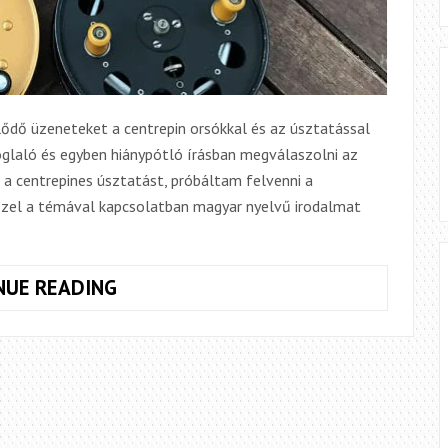
ődő üzeneteket a centrepin orsókkal és az úsztatással
oglaló és egyben hiánypótló írásban megválaszolni az
 a centrepines úsztatást, próbáltam felvenni a
ezzel a témával kapcsolatban magyar nyelvű irodalmat
A
NUE READING
CENTREPIN
ORSÓK
FAJTÁI,
MŰKÖDÉSÜK
ÉS
JELENTŐSÉGÜK