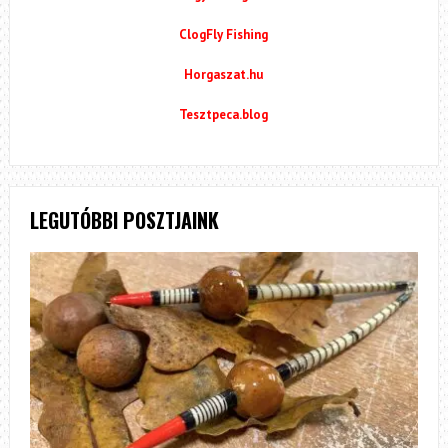
ClogFly Fishing
Horgaszat.hu
Tesztpeca.blog
LEGUTÓBBI POSZTJAINK