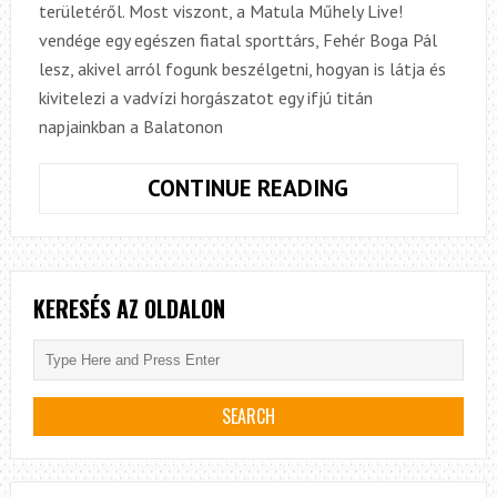
területéről. Most viszont, a Matula Műhely Live!
vendége egy egészen fiatal sporttárs, Fehér Boga Pál
lesz, akivel arról fogunk beszélgetni, hogyan is látja és
kivitelezi a vadvízi horgászatot egy ifjú titán
napjainkban a Balatonon
MATULA
CONTINUE READING
MŰHELY
LIVE!
–
FEHÉR
KERESÉS AZ OLDALON
BOGA
PÁLLAL