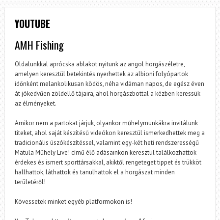
YOUTUBE
AMH Fishing
Oldalunkkal aprócska ablakot nyitunk az angol horgászéletre,
amelyen keresztül betekintés nyerhettek az albioni folyópartok
időnként melankolikusan ködös, néha vidáman napos, de egész éven
át jókedvűen zöldellő tájaira, ahol horgászbottal a kézben keressük
az élményeket.
Amikor nem a partokat járjuk, olyankor műhelymunkákra invitálunk
titeket, ahol saját készítésű videókon keresztül ismerkedhettek meg a
tradicionális úszókészítéssel, valamint egy-két heti rendszerességű
Matula Műhely Live! című élő adásainkon keresztül találkozhattok
érdekes és ismert sporttársakkal, akiktől rengeteget tippet és trükköt
hallhattok, láthattok és tanulhattok el a horgászat minden
területéről!
Kövessetek minket egyéb platformokon is!