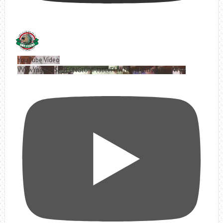
YouTube Video
VVVwYngyRjVSRDE0NGtOMFJablVPUWNBLjd0SlFxa0VoUW44