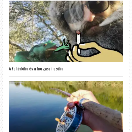
A Fehérlófia és a horgászfilozófia