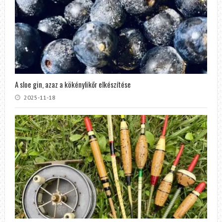
A sloe gin, azaz a kökénylikőr elkészítése
2025-11-18