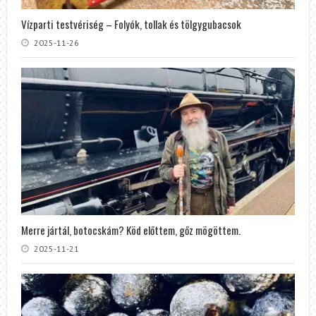
Vízparti testvériség – Folyók, tollak és tölgygubacsok
2025-11-26
Merre jártál, botocskám? Köd előttem, gőz mögöttem.
2025-11-21