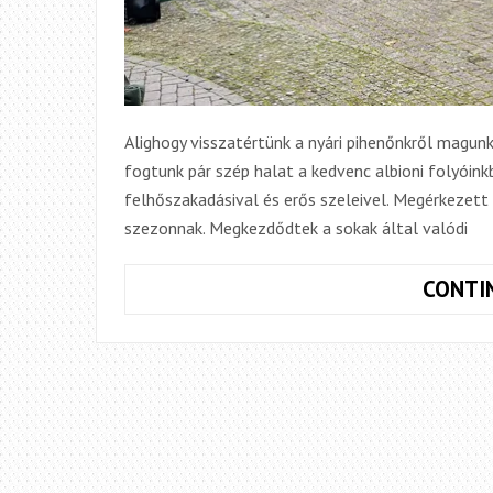
Alighogy visszatértünk a nyári pihenőnkről magu
fogtunk pár szép halat a kedvenc albioni folyóin
felhőszakadásival és erős szeleivel. Megérkezett 
szezonnak. Megkezdődtek a sokak által valódi
CONTI