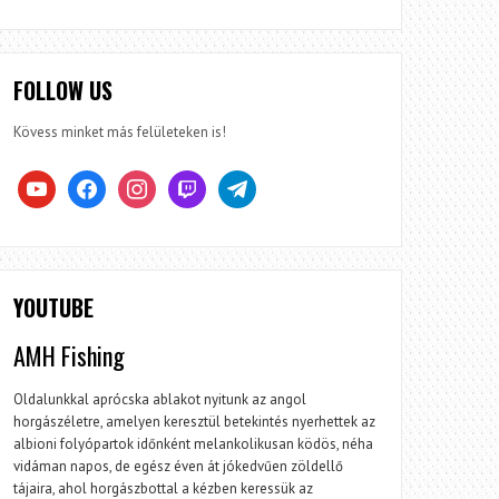
FOLLOW US
Kövess minket más felületeken is!
youtube
facebook
instagram
twitch
telegram
YOUTUBE
AMH Fishing
Oldalunkkal aprócska ablakot nyitunk az angol
horgászéletre, amelyen keresztül betekintés nyerhettek az
albioni folyópartok időnként melankolikusan ködös, néha
vidáman napos, de egész éven át jókedvűen zöldellő
tájaira, ahol horgászbottal a kézben keressük az