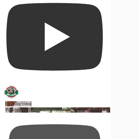
YouTube Video
VVVwYngyRjVSRDE0NGtOMFJablVPUWNBLjd0SlFxa0VoUW44