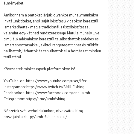
élményeket.
Amikor nem a partokat járjuk, olyankor műhelymunkákra
invitálunk titeket, ahol saját készítésű videókon keresztül
ismerkedhettek meg a tradicionális úszókészítéssel,
valamint egy-két heti rendszerességű Matula Műhely Live!
című élő adásainkon keresztül találkozhattok érdekes és
ismert sporttársakkal, akiktől rengeteget tippet és trükköt
hallhattok, láthattok és tanulhattok el a horgászat minden
területéről!
Kövessetek minket egyéb platformokon is!
YouTube-on: https://www.youtube.com/user/Lfeci
Instagramon: https://www.twitch.tv/AMH_Fishing
Facebookon: https://www.facebook.com/angliaimh
Telegramon: https://t.me/amhfishing
Nézzetek szét weboldalunkon, olvassátok blog
posztjainkat: http://amh-fishing.co.uk/