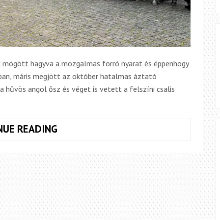
nk mögött hagyva a mozgalmas forró nyarat és éppenhogy
kban, máris megjött az október hatalmas áztató
a hűvös angol ősz és véget is vetett a felszíni csalis
PERGETVE
NUE READING
ÉPÍTETT
NEMZETKÖZI
HIDAK,
AVAGY
CRT
INTERNATIONAL
LURE