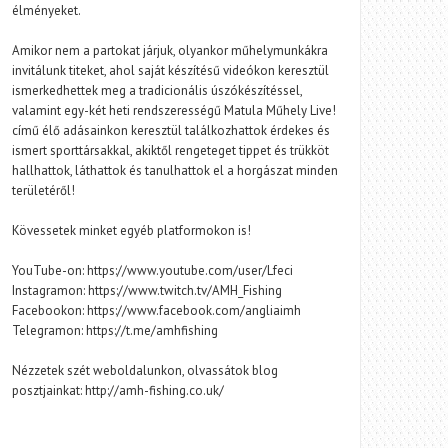
élményeket.
Amikor nem a partokat járjuk, olyankor műhelymunkákra
invitálunk titeket, ahol saját készítésű videókon keresztül
ismerkedhettek meg a tradicionális úszókészítéssel,
valamint egy-két heti rendszerességű Matula Műhely Live!
című élő adásainkon keresztül találkozhattok érdekes és
ismert sporttársakkal, akiktől rengeteget tippet és trükköt
hallhattok, láthattok és tanulhattok el a horgászat minden
területéről!
Kövessetek minket egyéb platformokon is!
YouTube-on: https://www.youtube.com/user/Lfeci
Instagramon: https://www.twitch.tv/AMH_Fishing
Facebookon: https://www.facebook.com/angliaimh
Telegramon: https://t.me/amhfishing
Nézzetek szét weboldalunkon, olvassátok blog
posztjainkat: http://amh-fishing.co.uk/