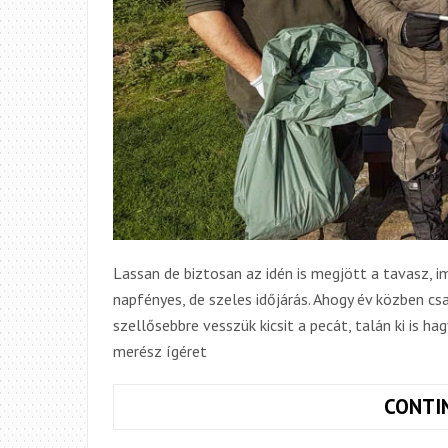
Lassan de biztosan az idén is megjött a tavasz, i
napfényes, de szeles időjárás. Ahogy év közben cs
szellősebbre vesszük kicsit a pecát, talán ki is ha
merész ígéret
CONTI