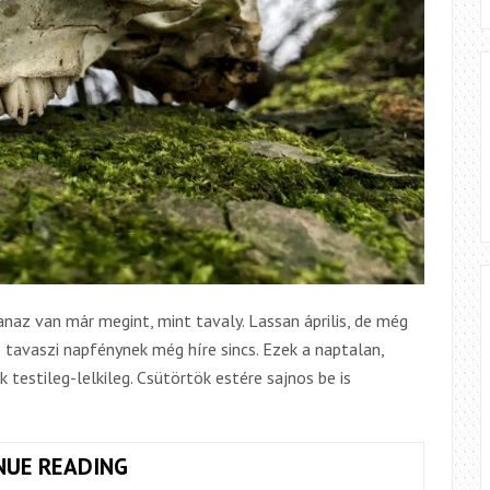
naz van már megint, mint tavaly. Lassan április, de még
s tavaszi napfénynek még híre sincs. Ezek a naptalan,
testileg-lelkileg. Csütörtök estére sajnos be is
TAVASZI
NUE READING