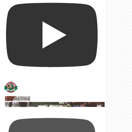
YouTube Video
VVVwYngyRjVSRDE0NGtOMFJablVPUWNBLjd0SlFxa0VoUW44