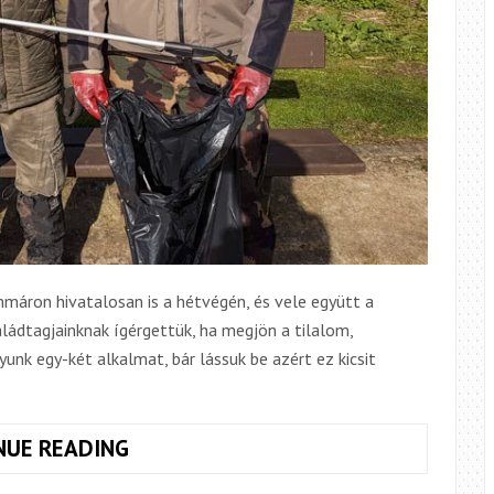
mmáron hivatalosan is a hétvégén, és vele együtt a
aládtagjainknak ígérgettük, ha megjön a tilalom,
gyunk egy-két alkalmat, bár lássuk be azért ez kicsit
BOT
NUE READING
NÉLKÜL,