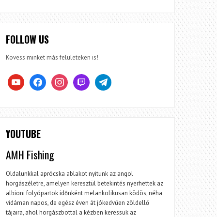
FOLLOW US
Kövess minket más felületeken is!
youtube
facebook
instagram
twitch
telegram
YOUTUBE
AMH Fishing
Oldalunkkal aprócska ablakot nyitunk az angol
horgászéletre, amelyen keresztül betekintés nyerhettek az
albioni folyópartok időnként melankolikusan ködös, néha
vidáman napos, de egész éven át jókedvűen zöldellő
tájaira, ahol horgászbottal a kézben keressük az