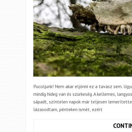
Pucoljunk! Nem akar eljönni ez a tavasz sem. Ugya
mindig hideg van és szürkeség. A kellemes, langyo
sápadt, színtelen napok már teljesen lemerítettek 
lázasodtam, pénteken ismét, ezért
CONTI