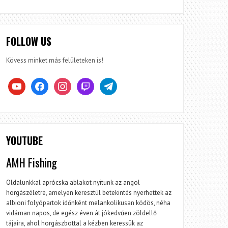
FOLLOW US
Kövess minket más felületeken is!
youtube
facebook
instagram
twitch
telegram
YOUTUBE
AMH Fishing
Oldalunkkal aprócska ablakot nyitunk az angol
horgászéletre, amelyen keresztül betekintés nyerhettek az
albioni folyópartok időnként melankolikusan ködös, néha
vidáman napos, de egész éven át jókedvűen zöldellő
tájaira, ahol horgászbottal a kézben keressük az