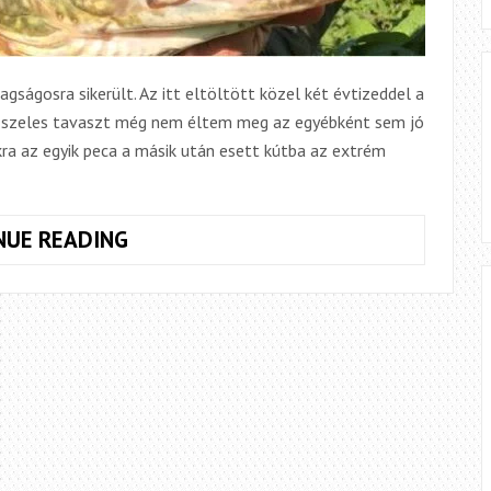
gságosra sikerült. Az itt eltöltött közel két évtizeddel a
 szeles tavaszt még nem éltem meg az egyébként sem jó
kra az egyik peca a másik után esett kútba az extrém
KISMENŐ
NUE READING
JERKELŐK
ÉS
NAGYMENŐ
JERKEVŐK