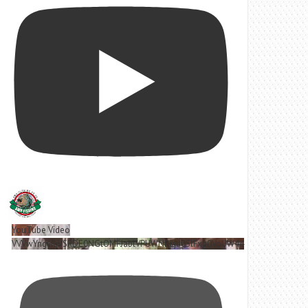
YouTube Video
VVVwYngyRjVSRDE0NGtOMFJablVPUWNBLjd0SlFxa0VoUW44