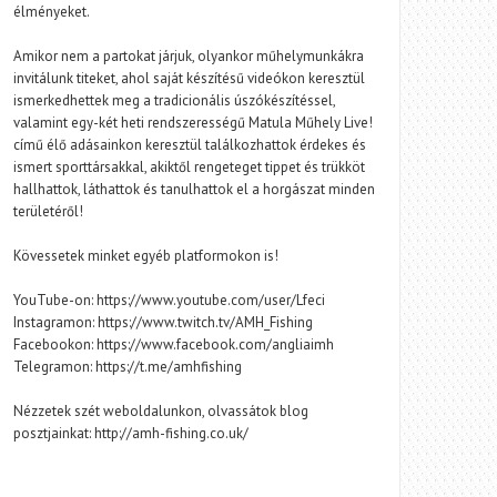
élményeket.
Amikor nem a partokat járjuk, olyankor műhelymunkákra
invitálunk titeket, ahol saját készítésű videókon keresztül
ismerkedhettek meg a tradicionális úszókészítéssel,
valamint egy-két heti rendszerességű Matula Műhely Live!
című élő adásainkon keresztül találkozhattok érdekes és
ismert sporttársakkal, akiktől rengeteget tippet és trükköt
hallhattok, láthattok és tanulhattok el a horgászat minden
területéről!
Kövessetek minket egyéb platformokon is!
YouTube-on: https://www.youtube.com/user/Lfeci
Instagramon: https://www.twitch.tv/AMH_Fishing
Facebookon: https://www.facebook.com/angliaimh
Telegramon: https://t.me/amhfishing
Nézzetek szét weboldalunkon, olvassátok blog
posztjainkat: http://amh-fishing.co.uk/