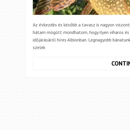
Az évkezdés és később a tavasz is nagyon viszonta
hátam mögött mondhatom, hogy ilyen viharos és
időjárásáról híres Albionban. Legnagyobb bánatun
szelek
CONTI