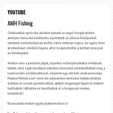
YOUTUBE
AMH Fishing
Oldalunkkal aprócska ablakot nyitunk az angol horgászéletre,
amelyen keresztül betekintés nyerhettek az albioni folyópartok
időnként melankolikusan ködös, néha vidáman napos, de egész éven
át jókedvűen zöldellő tájaira, ahol horgászbottal a kézben keressük
az élményeket.
Amikor nem a partokat járjuk, olyankor műhelymunkákra invitálunk
titeket, ahol saját készítésű videókon keresztül ismerkedhettek meg a
tradicionális úszókészítéssel, valamint egy-két heti rendszerességű
Matula Műhely Live! című élő adásainkon keresztül találkozhattok
érdekes és ismert sporttársakkal, akiktől rengeteget tippet és trükköt
hallhattok, láthattok és tanulhattok el a horgászat minden
területéről!
Kövessetek minket egyéb platformokon is!