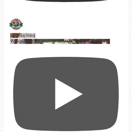
YouTube Video
VVVwYngyRjVSRDE0NGtOMFJablVPUWNBLjd0SlFxa0VoUW44