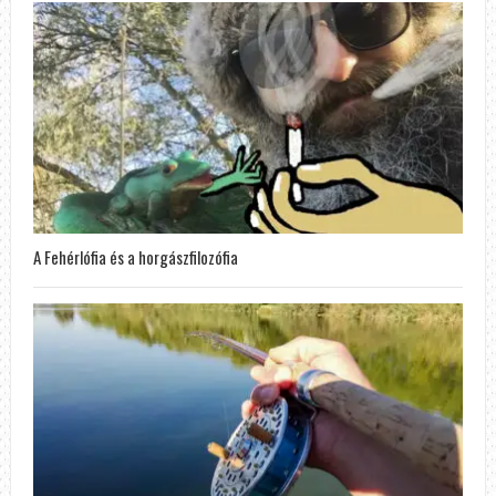
A Fehérlófia és a horgászfilozófia