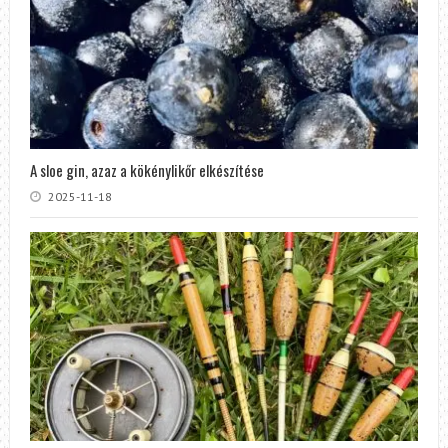
A sloe gin, azaz a kökénylikőr elkészítése
2025-11-18