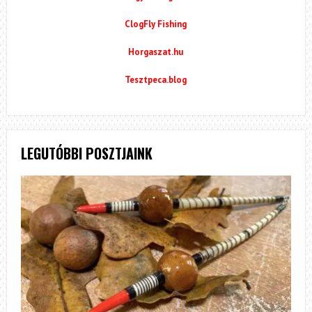
ClogFly Fishing
Horgaszat.hu
Tesztpeca.blog
LEGUTÓBBI POSZTJAINK