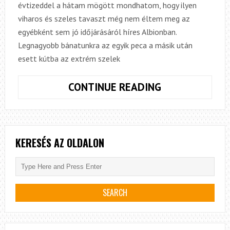
évtizeddel a hátam mögött mondhatom, hogy ilyen
viharos és szeles tavaszt még nem éltem meg az
egyébként sem jó időjárásáról híres Albionban.
Legnagyobb bánatunkra az egyik peca a másik után
esett kútba az extrém szelek
KISMENŐ
CONTINUE READING
JERKELŐK
ÉS
NAGYMENŐ
JERKEVŐK
KERESÉS AZ OLDALON