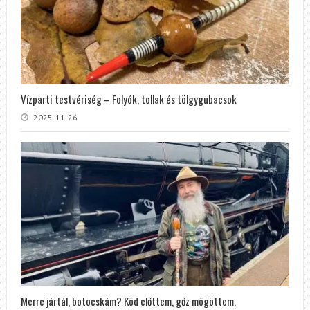
Vízparti testvériség – Folyók, tollak és tölgygubacsok
2025-11-26
Merre jártál, botocskám? Köd előttem, gőz mögöttem.