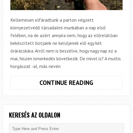
Kellemesen elfáradtunk a parton végzett
környezetvédő társadalmi munkában a nap első
felében, na de azért annyira nem, hogy az előrelátóan
bekészített botjaink ne kerüljenek elő egy két
órárácskára. Arról nem is beszélve, hogy nagy nap ez a
mai, hiszen ismerkedés következik. De mivel is? A multis
horgászat -al, más nevén
TÓPARTI
CONTINUE READING
MULTIPARTY
KEZDŐ
MÓDRA
KERESÉS AZ OLDALON