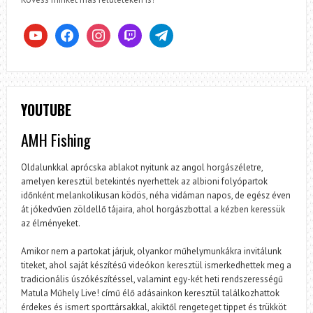
youtube
facebook
instagram
twitch
telegram
YOUTUBE
AMH Fishing
Oldalunkkal aprócska ablakot nyitunk az angol horgászéletre,
amelyen keresztül betekintés nyerhettek az albioni folyópartok
időnként melankolikusan ködös, néha vidáman napos, de egész éven
át jókedvűen zöldellő tájaira, ahol horgászbottal a kézben keressük
az élményeket.
Amikor nem a partokat járjuk, olyankor műhelymunkákra invitálunk
titeket, ahol saját készítésű videókon keresztül ismerkedhettek meg a
tradicionális úszókészítéssel, valamint egy-két heti rendszerességű
Matula Műhely Live! című élő adásainkon keresztül találkozhattok
érdekes és ismert sporttársakkal, akiktől rengeteget tippet és trükköt