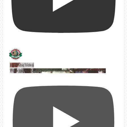
YouTube Video
VVVwYngyRjVSRDE0NGtOMFJablVPUWNBLjd0SlFxa0VoUW44