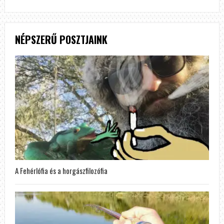
NÉPSZERŰ POSZTJAINK
A Fehérlófia és a horgászfilozófia