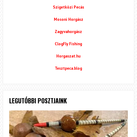
Szigetközi Pecás
Mosoni Horgász
Zagyvahorgász
ClogFly Fishing
Horgaszat.hu
Tesztpeca.blog
LEGUTÓBBI POSZTJAINK