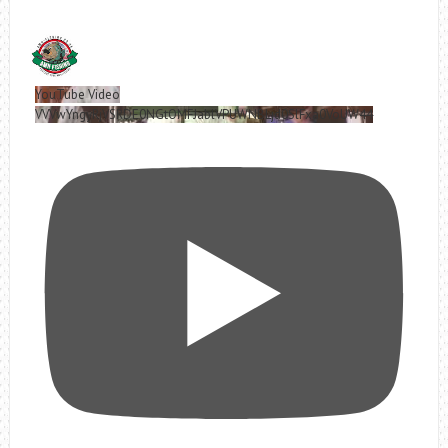
YouTube Video
VVVwYngyRjVSRDE0NGtOMFJablVPUWNBLjd0SlFxa0VoUW44