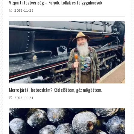
Vízparti testvériség – Folyók, tollak és tölgygubacsok
2025-11-26
Merre jártál, botocskám? Köd előttem, gőz mögöttem.
2025-11-21