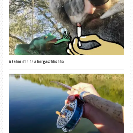
A Fehérlófia és a horgászfilozófia