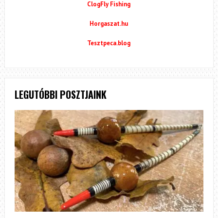
ClogFly Fishing
Horgaszat.hu
Tesztpeca.blog
LEGUTÓBBI POSZTJAINK