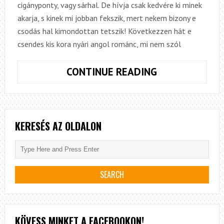
cigányponty, vagy sárhal. De hívja csak kedvére ki minek
akarja, s kinek mi jobban fekszik, mert nekem bizony e
csodás hal kimondottan tetszik! Következzen hát e
csendes kis kora nyári angol románc, mi nem szól
ZÖLD
CONTINUE READING
TAVAK
KIRÁLYA,
TENCHES
KAPITÁNYA
KERESÉS AZ OLDALON
KÖVESS MINKET A FACEBOOKON!