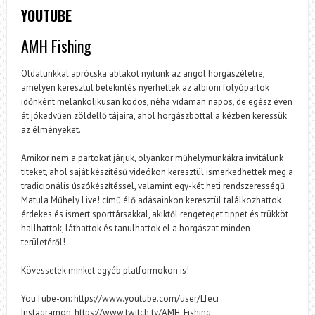
YOUTUBE
AMH Fishing
Oldalunkkal aprócska ablakot nyitunk az angol horgászéletre,
amelyen keresztül betekintés nyerhettek az albioni folyópartok
időnként melankolikusan ködös, néha vidáman napos, de egész éven
át jókedvűen zöldellő tájaira, ahol horgászbottal a kézben keressük
az élményeket.
Amikor nem a partokat járjuk, olyankor műhelymunkákra invitálunk
titeket, ahol saját készítésű videókon keresztül ismerkedhettek meg a
tradicionális úszókészítéssel, valamint egy-két heti rendszerességű
Matula Műhely Live! című élő adásainkon keresztül találkozhattok
érdekes és ismert sporttársakkal, akiktől rengeteget tippet és trükköt
hallhattok, láthattok és tanulhattok el a horgászat minden
területéről!
Kövessetek minket egyéb platformokon is!
YouTube-on: https://www.youtube.com/user/Lfeci
Instagramon: https://www.twitch.tv/AMH_Fishing