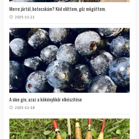
Merre jártál, botocskám? Köd előttem, gőz mögöttem.
2025-11-21
A sloe gin, azaz a kökénylikőr elkészítése
2025-11-18