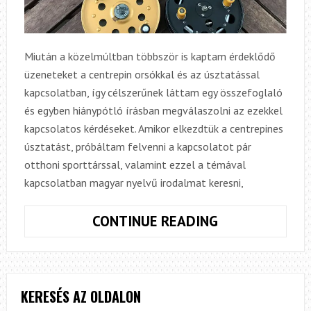
Miután a közelmúltban többször is kaptam érdeklődő
üzeneteket a centrepin orsókkal és az úsztatással
kapcsolatban, így célszerűnek láttam egy összefoglaló
és egyben hiánypótló írásban megválaszolni az ezekkel
kapcsolatos kérdéseket. Amikor elkezdtük a centrepines
úsztatást, próbáltam felvenni a kapcsolatot pár
otthoni sporttárssal, valamint ezzel a témával
kapcsolatban magyar nyelvű irodalmat keresni,
A
CONTINUE READING
CENTREPIN
ORSÓK
FAJTÁI,
MŰKÖDÉSÜK
KERESÉS AZ OLDALON
ÉS