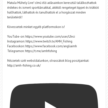
Matula Műhely Live! című élő adásainkon keresztül találkozhattok
érdekes és ismert sporttársakkal, akiktől rengeteget tippet és trükköt
hallhattok, láthattok és tanulhattok el a horgászat minden
területéről!
Kövessetek minket egyéb platformokon is!
YouTube-on: https://www.youtube.com/user/Lfeci
Instagramon: https://www.twitch.tv/AMH_Fishing
Facebookon: https://www.facebook.com/angliaimh
Telegramon: https://t.me/amhfishing
Nézzetek szét weboldalunkon, olvassátok blog posztjainkat:
http://amh-fishing.co.uk/