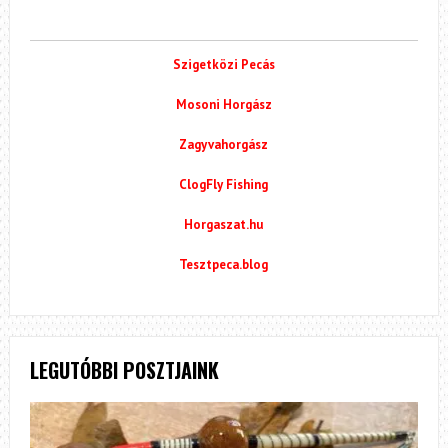
Szigetközi Pecás
Mosoni Horgász
Zagyvahorgász
ClogFly Fishing
Horgaszat.hu
Tesztpeca.blog
LEGUTÓBBI POSZTJAINK