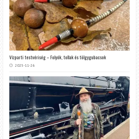
Vízparti testvériség – Folyók, tollak és tölgygubacsok
2025-11-26