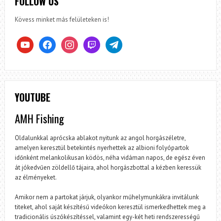
FOLLOW US
Kövess minket más felületeken is!
youtube
facebook
instagram
twitch
telegram
YOUTUBE
AMH Fishing
Oldalunkkal aprócska ablakot nyitunk az angol horgászéletre,
amelyen keresztül betekintés nyerhettek az albioni folyópartok
időnként melankolikusan ködös, néha vidáman napos, de egész éven
át jókedvűen zöldellő tájaira, ahol horgászbottal a kézben keressük
az élményeket.
Amikor nem a partokat járjuk, olyankor műhelymunkákra invitálunk
titeket, ahol saját készítésű videókon keresztül ismerkedhettek meg a
tradicionális úszókészítéssel, valamint egy-két heti rendszerességű