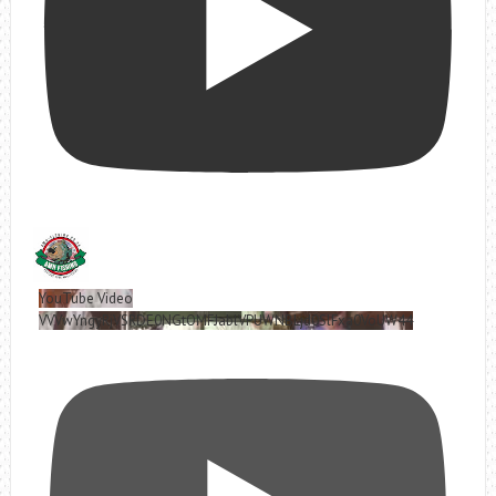
YouTube Video
VVVwYngyRjVSRDE0NGtOMFJablVPUWNBLjd0SlFxa0VoUW44