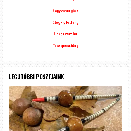
Zagyvahorgász
ClogFly Fishing
Horgaszat.hu
Tesztpeca.blog
LEGUTÓBBI POSZTJAINK