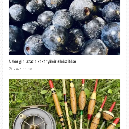
A sloe gin, azaz a kökénylikőr elkészítése
2025-11-18