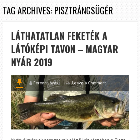
TAG ARCHIVES: PISZTRÁNGSÜGÉR
LÁTHATATLAN FEKETÉK A
LÁTÓKÉPI TAVON – MAGYAR
NYÁR 2019
Ferenc Lovas
Leave a Comment
Nyári élmények sorozatunk előző két részében a Tisza