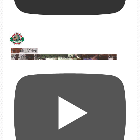
YouTube Video
VVVwYngyRjVSRDE0NGtOMFJablVPUWNBLjd0SlFxa0VoUW44