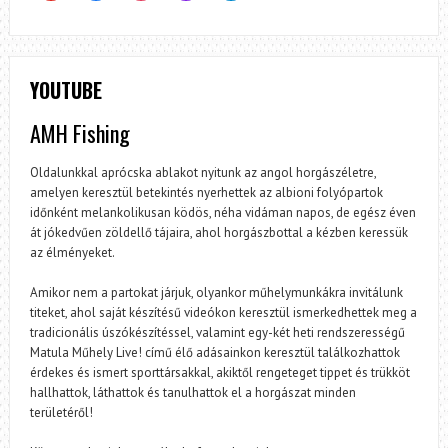
YOUTUBE
AMH Fishing
Oldalunkkal aprócska ablakot nyitunk az angol horgászéletre,
amelyen keresztül betekintés nyerhettek az albioni folyópartok
időnként melankolikusan ködös, néha vidáman napos, de egész éven
át jókedvűen zöldellő tájaira, ahol horgászbottal a kézben keressük
az élményeket.
Amikor nem a partokat járjuk, olyankor műhelymunkákra invitálunk
titeket, ahol saját készítésű videókon keresztül ismerkedhettek meg a
tradicionális úszókészítéssel, valamint egy-két heti rendszerességű
Matula Műhely Live! című élő adásainkon keresztül találkozhattok
érdekes és ismert sporttársakkal, akiktől rengeteget tippet és trükköt
hallhattok, láthattok és tanulhattok el a horgászat minden
területéről!