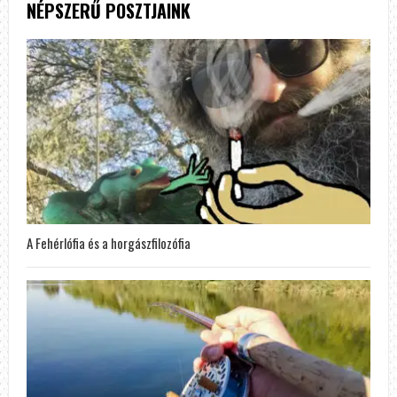
NÉPSZERŰ POSZTJAINK
A Fehérlófia és a horgászfilozófia