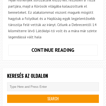
partjára, majd a Körösök világába kalauzoltunk el
benneteket. Ez alakalommal viszont magunk mögött
hagytuk a folyókat és a Hajdúság egyik legjelentősebb
tározója felé vettük az irányt. Célunk a Debrecentől 14
kilométerre lévő Látóképi-tó volt és a mára már szinte
legendássá vált hala
LÁTHATATLAN
CONTINUE READING
FEKETÉK
A
LÁTÓKÉPI
TAVON
KERESÉS AZ OLDALON
–
MAGYAR
NYÁR
2019