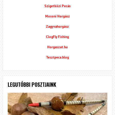
Szigetközi Pecás
Mosoni Horgász
Zagyvahorgász
ClogFly Fishing
Horgaszat.hu
Tesztpeca.blog
LEGUTÓBBI POSZTJAINK