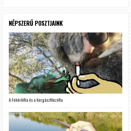
NÉPSZERŰ POSZTJAINK
A Fehérlófia és a horgászfilozófia