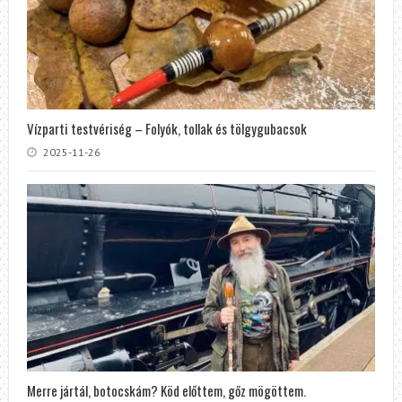
Vízparti testvériség – Folyók, tollak és tölgygubacsok
2025-11-26
Merre jártál, botocskám? Köd előttem, gőz mögöttem.