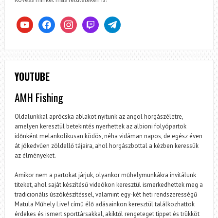
youtube
facebook
instagram
twitch
telegram
YOUTUBE
AMH Fishing
Oldalunkkal aprócska ablakot nyitunk az angol horgászéletre,
amelyen keresztül betekintés nyerhettek az albioni folyópartok
időnként melankolikusan ködös, néha vidáman napos, de egész éven
át jókedvűen zöldellő tájaira, ahol horgászbottal a kézben keressük
az élményeket.
Amikor nem a partokat járjuk, olyankor műhelymunkákra invitálunk
titeket, ahol saját készítésű videókon keresztül ismerkedhettek meg a
tradicionális úszókészítéssel, valamint egy-két heti rendszerességű
Matula Műhely Live! című élő adásainkon keresztül találkozhattok
érdekes és ismert sporttársakkal, akiktől rengeteget tippet és trükköt