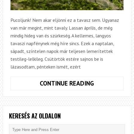
Pucoljunk! Nem akar eljönni ez a tavasz sem. Ugyanaz
van már megint, mint tavaly. Lassan április, de még
mindig hideg van és szürkeség. A kellemes, langyos
tavaszi napfénynek még híre sincs. Ezek a naptalan,
sápadt, színtelen napok már teljesen lemerítettek
testileg-lelkileg. Csütörtök estére sajnos be is
lázasodtam, pénteken ismét, ezért
TAVASZI
CONTINUE READING
NAGYTAKARÍT
A
PARTOKON
KERESÉS AZ OLDALON