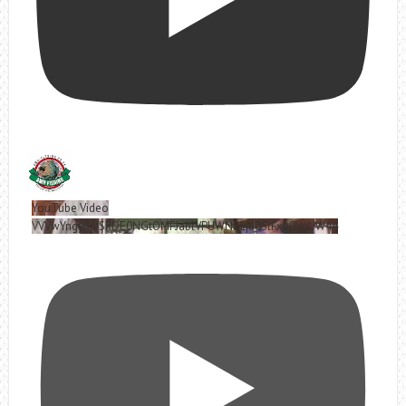
YouTube Video
VVVwYngyRjVSRDE0NGtOMFJablVPUWNBLjd0SlFxa0VoUW44