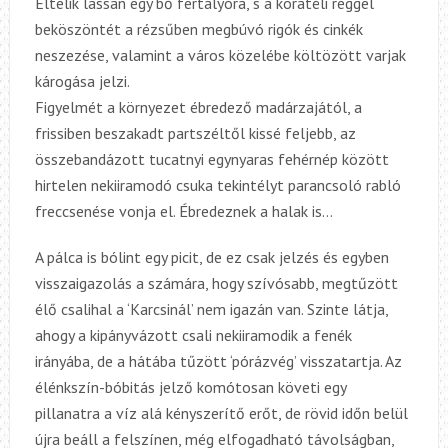
Eltelik lassan egy bő fertályóra, s a koratéli reggel
beköszöntét a rézsűben megbúvó rigók és cinkék
neszezése, valamint a város közelébe költözött varjak
károgása jelzi.
Figyelmét a környezet ébredező madárzajától, a
frissiben beszakadt partszéltől kissé feljebb, az
összebandázott tucatnyi egynyaras fehérnép között
hirtelen nekiiramodó csuka tekintélyt parancsoló rabló
freccsenése vonja el. Ébredeznek a halak is…
A pálca is bólint egy picit, de ez csak jelzés és egyben
visszaigazolás a számára, hogy szívósabb, megtűzött
élő csalihal a ‘Karcsinál’ nem igazán van. Szinte látja,
ahogy a kipányvázott csali nekiiramodik a fenék
irányába, de a hátába tűzött ‘pórázvég’ visszatartja. Az
élénkszín-bóbitás jelző komótosan követi egy
pillanatra a víz alá kényszerítő erőt, de rövid időn belül
újra beáll a felszínen, még elfogadható távolságban,