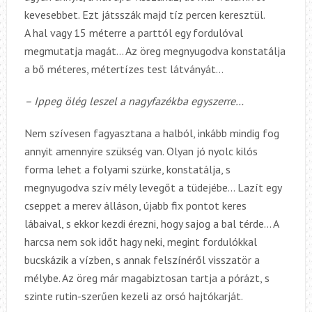
kevesebbet. Ezt játsszák majd tíz percen keresztül.
A hal vagy 15 méterre a parttól egy fordulóval
megmutatja magát… Az öreg megnyugodva konstatálja
a bő méteres, métertízes test látványát…
– Ippeg ölég leszel a nagyfazékba egyszerre…
Nem szívesen fagyasztana a halból, inkább mindig fog
annyit amennyire szükség van. Olyan jó nyolc kilós
forma lehet a folyami szürke, konstatálja, s
megnyugodva szív mély levegőt a tüdejébe… Lazít egy
cseppet a merev álláson, újabb fix pontot keres
lábaival, s ekkor kezdi érezni, hogy sajog a bal térde… A
harcsa nem sok időt hagy neki, megint fordulókkal
bucskázik a vízben, s annak felszínéről visszatör a
mélybe. Az öreg már magabiztosan tartja a pórázt, s
szinte rutin-szerűen kezeli az orsó hajtókarját.