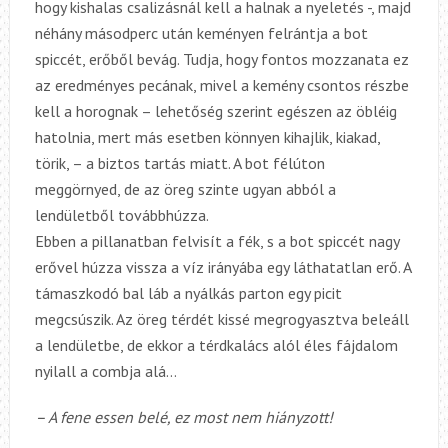
hogy kishalas csalizásnál kell a halnak a nyeletés -, majd
néhány másodperc után keményen felrántja a bot
spiccét, erőből bevág. Tudja, hogy fontos mozzanata ez
az eredményes pecának, mivel a kemény csontos részbe
kell a horognak – lehetőség szerint egészen az öbléig
hatolnia, mert más esetben könnyen kihajlik, kiakad,
törik, – a biztos tartás miatt. A bot félúton
meggörnyed, de az öreg szinte ugyan abból a
lendületből továbbhúzza.
Ebben a pillanatban felvisít a fék, s a bot spiccét nagy
erővel húzza vissza a víz irányába egy láthatatlan erő. A
támaszkodó bal láb a nyálkás parton egy picit
megcsúszik. Az öreg térdét kissé megrogyasztva beleáll
a lendületbe, de ekkor a térdkalács alól éles fájdalom
nyilall a combja alá…
– A fene essen belé, ez most nem hiányzott!