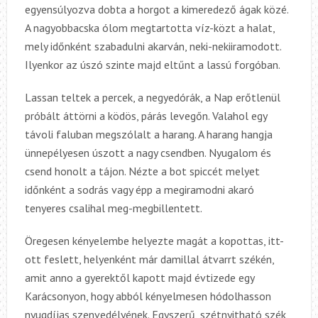
egyensúlyozva dobta a horgot a kimeredező ágak közé.
A nagyobbacska ólom megtartotta víz-közt a halat,
mely időnként szabadulni akarván, neki-nekiiramodott.
Ilyenkor az úszó szinte majd eltűnt a lassú forgóban.
Lassan teltek a percek, a negyedórák, a Nap erőtlenül
próbált áttörni a ködös, párás levegőn. Valahol egy
távoli faluban megszólalt a harang. A harang hangja
ünnepélyesen úszott a nagy csendben. Nyugalom és
csend honolt a tájon. Nézte a bot spiccét melyet
időnként a sodrás vagy épp a megiramodni akaró
tenyeres csalihal meg-megbillentett.
Öregesen kényelembe helyezte magát a kopottas, itt-
ott feslett, helyenként már damillal átvarrt székén,
amit anno a gyerektől kapott majd évtizede egy
Karácsonyon, hogy abból kényelmesen hódolhasson
nyugdíjas szenvedélyének. Egyszerű, szétnyitható szék,