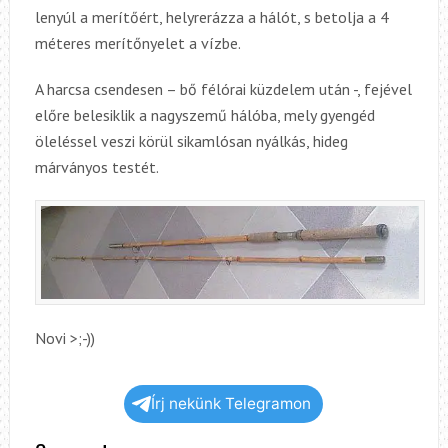
lenyúl a merítőért, helyrerázza a hálót, s betolja a 4
méteres merítőnyelet a vízbe.
A harcsa csendesen – bő félórai küzdelem után -, fejével
előre belesiklik a nagyszemű hálóba, mely gyengéd
öleléssel veszi körül sikamlósan nyálkás, hideg
márványos testét.
Novi >;-))
Írj nekünk Telegramon