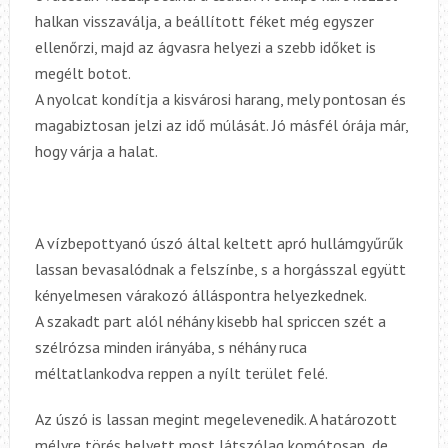
halkan visszaválja, a beállított féket még egyszer
ellenőrzi, majd az ágvasra helyezi a szebb időket is
megélt botot.
A nyolcat kondítja a kisvárosi harang, mely pontosan és
magabiztosan jelzi az idő múlását. Jó másfél órája már,
hogy várja a halat.
A vízbepottyanó úszó által keltett apró hullámgyűrűk
lassan bevasalódnak a felszínbe, s a horgásszal együtt
kényelmesen várakozó álláspontra helyezkednek.
A szakadt part alól néhány kisebb hal spriccen szét a
szélrózsa minden irányába, s néhány ruca
méltatlankodva reppen a nyílt terület felé.
Az úszó is lassan megint megelevenedik. A határozott
mélyre törés helyett most látszólag komótosan, de