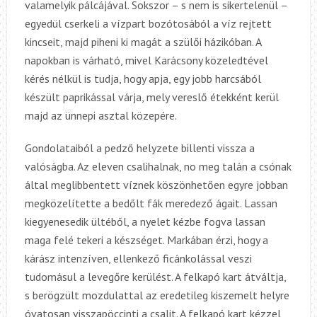
valamelyik pálcájával. Sokszor – s nem is sikertelenül –
egyedül cserkeli a vízpart bozótosából a víz rejtett
kincseit, majd piheni ki magát a szülői házikóban. A
napokban is várható, mivel Karácsony közeledtével
kérés nélkül is tudja, hogy apja, egy jobb harcsából
készült paprikással várja, mely vereslő étekként kerül
majd az ünnepi asztal közepére.
Gondolataiból a pedző helyzete billenti vissza a
valóságba. Az eleven csalihalnak, no meg talán a csónak
által meglibbentett víznek köszönhetően egyre jobban
megközelítette a bedőlt fák meredező ágait. Lassan
kiegyenesedik ültéből, a nyelet kézbe fogva lassan
maga felé tekeri a készséget. Markában érzi, hogy a
kárász intenzíven, ellenkező ficánkolással veszi
tudomásul a levegőre kerülést. A felkapó kart átváltja,
s berögzült mozdulattal az eredetileg kiszemelt helyre
óvatosan visszapöccinti a csalit. A felkapó kart kézzel