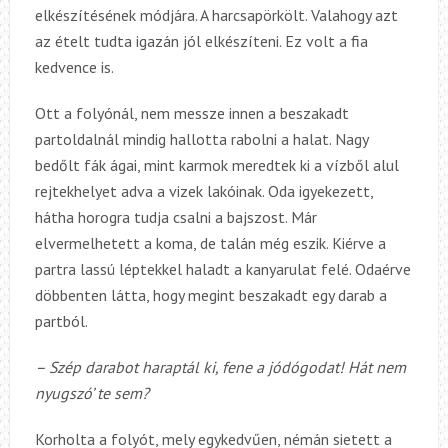
elkészítésének módjára. A harcsapörkölt. Valahogy azt
az ételt tudta igazán jól elkészíteni. Ez volt a fia
kedvence is.
Ott a folyónál, nem messze innen a beszakadt
partoldalnál mindig hallotta rabolni a halat. Nagy
bedőlt fák ágai, mint karmok meredtek ki a vízből alul
rejtekhelyet adva a vizek lakóinak. Oda igyekezett,
hátha horogra tudja csalni a bajszost. Már
elvermelhetett a koma, de talán még eszik. Kiérve a
partra lassú léptekkel haladt a kanyarulat felé. Odaérve
döbbenten látta, hogy megint beszakadt egy darab a
partból.
– Szép darabot haraptál ki, fene a jódógodat! Hát nem
nyugszó’ te sem?
Korholta a folyót, mely egykedvűen, némán sietett a