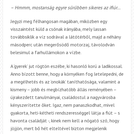
– Hmmm, mostanság egyre sűrűbben sikeres az ifiúr…
Jegyzi meg félhangosan magában, miközben egy
visszaintést küld a csónak irányába, mely lassan
továbbsiklik a víz sodrával a látótérből, majd a néhány
másodperc után megerősödő motorzaj, távolodván
belesimul a farhullámokon a vízbe.
A ‘gyerek’ jut rögtön eszébe, ki hasonló korú a ladikossal.
Anno bízott benne, hogy a környéken fog letelepedni, de
a megélhetés és az ‘onokák’ taníthatósága, valamint a
kismeny – jobb és megbízhatóbb állás reményében –
újrakezdett tanulmányai, családostul a nagyvárosba
kényszerítette őket. Igaz, nem panaszkodhat, mivel
gyakorta, heti-kétheti rendszerességgel látja a fiút – s
havonta családját -, kinek nem kell a nógató szó, hogy
jöjjön, mert bő hét elteltével bizton megjelenik