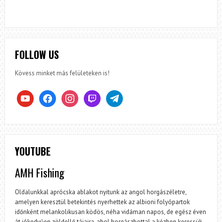
FOLLOW US
Kövess minket más felületeken is!
youtube
facebook
instagram
twitch
telegram
YOUTUBE
AMH Fishing
Oldalunkkal aprócska ablakot nyitunk az angol horgászéletre,
amelyen keresztül betekintés nyerhettek az albioni folyópartok
időnként melankolikusan ködös, néha vidáman napos, de egész éven
át jókedvűen zöldellő tájaira, ahol horgászbottal a kézben keressük