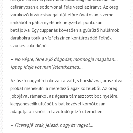
célirányosan a sodorvonal felé veszi az irányt. Az öreg
várakozó kíváncsisággal dől előre óvatosan, szeme
sarkából a pálca nyelének helyzetét pontosan
betájolva. Egy cuppanás követően a gyűrűző hullámok
darabokra törik a vízfelszínen kontúrozódó felhők
szürkés tükörképét.
– No végre, fene a jó dógodat, mormogja magában…
Ippeg ideje vót mán’ jelentkezned…
Az úszó nagyobb fokozatra vált, s bucskázva, araszolva
próbál menekülni a meredező ágak közeléből. Az öreg
jobbjával rámarkol az ágasra támasztott bot nyelére,
kiegyenesedik ültéből, s bal kezével komótosan
adagolja a zsinórt a távolodó jelző ütemében.
– Ficeregjé’ csak, jelezd, hogy itt vagyol…