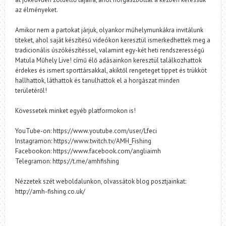
az élményeket.
Amikor nem a partokat járjuk, olyankor műhelymunkákra invitálunk
titeket, ahol saját készítésű videókon keresztül ismerkedhettek meg a
tradicionális úszókészítéssel, valamint egy-két heti rendszerességű
Matula Műhely Live! című élő adásainkon keresztül találkozhattok
érdekes és ismert sporttársakkal, akiktől rengeteget tippet és trükköt
hallhattok, láthattok és tanulhattok el a horgászat minden
területéről!
Kövessetek minket egyéb platformokon is!
YouTube-on: https://www.youtube.com/user/Lfeci
Instagramon: https://www.twitch.tv/AMH_Fishing
Facebookon: https://www.facebook.com/angliaimh
Telegramon: https://t.me/amhfishing
Nézzetek szét weboldalunkon, olvassátok blog posztjainkat:
http://amh-fishing.co.uk/