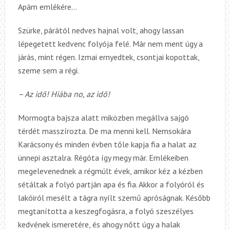
Apám emlékére…
Szürke, párától nedves hajnal volt, ahogy lassan
lépegetett kedvenc folyója felé. Már nem ment úgy a
járás, mint régen. Izmai ernyedtek, csontjai kopottak,
szeme sem a régi.
– Az idő! Hiába no, az idő!
Mormogta bajsza alatt miközben megállva sajgó
térdét masszírozta. De ma menni kell. Nemsokára
Karácsony és minden évben tőle kapja fia a halat az
ünnepi asztalra. Régóta így megy már. Emlékeiben
megelevenednek a régmúlt évek, amikor kéz a kézben
sétáltak a folyó partján apa és fia. Akkor a folyóról és
lakóiról mesélt a tágra nyílt szemű apróságnak. Később
megtanította a keszegfogásra, a folyó szeszélyes
kedvének ismeretére, és ahogy nőtt úgy a halak