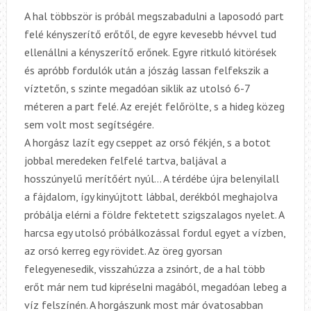
A hal többször is próbál megszabadulni a laposodó part
felé kényszerítő erőtől, de egyre kevesebb hévvel tud
ellenállni a kényszerítő erőnek. Egyre ritkuló kitörések
és apróbb fordulók után a jószág lassan felfekszik a
víztetőn, s szinte megadóan siklik az utolsó 6-7
méteren a part felé. Az erejét felőrölte, s a hideg közeg
sem volt most segítségére.
A horgász lazít egy cseppet az orsó fékjén, s a botot
jobbal meredeken felfelé tartva, baljával a
hosszúnyelű merítőért nyúl… A térdébe újra belenyilall
a fájdalom, így kinyújtott lábbal, derékból meghajolva
próbálja elérni a földre fektetett szigszalagos nyelet. A
harcsa egy utolsó próbálkozással fordul egyet a vízben,
az orsó kerreg egy rövidet. Az öreg gyorsan
felegyenesedik, visszahúzza a zsinórt, de a hal több
erőt már nem tud kipréselni magából, megadóan lebeg a
víz felszínén. A horgászunk most már óvatosabban