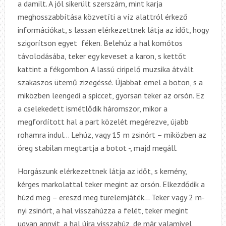
a damilt. A jól sikerült szerszám, mint karja
meghosszabbítása közvetíti a víz alattról érkező
információkat, s lassan elérkezettnek látja az időt, hogy
szigorítson egyet féken. Belehúz a hal komótos
távolodásába, teker egy keveset a karon, s kettőt
kattint a fékgombon. A lassú ciripelő muzsika átvált
szakaszos ütemű zizegéssé. Újabbat emel a boton, s a
miközben leengedi a spiccet, gyorsan teker az orsón. Ez
a cselekedett ismétlődik háromszor, mikor a
megfordított hal a part közelét megérezve, újabb
rohamra indul… Lehúz, vagy 15 m zsinórt – miközben az
öreg stabilan megtartja a botot -, majd megáll.
Horgászunk elérkezettnek látja az időt, s kemény,
kérges markolattal teker megint az orsón. Elkezdődik a
húzd meg – ereszd meg türelemjáték… Teker vagy 2 m-
nyi zsinórt, a hal visszahúzza a felét, teker megint
ugyan annyit, a hal újra visszahúz, de már valamivel