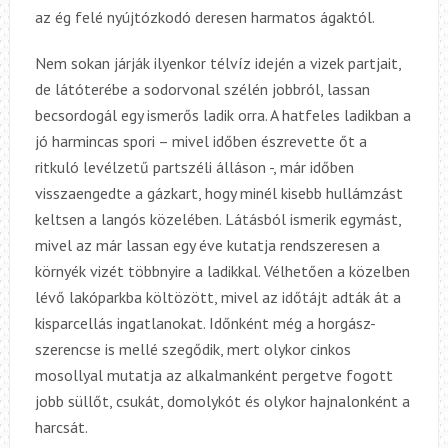
az ég felé nyújtózkodó deresen harmatos ágaktól.
Nem sokan járják ilyenkor télvíz idején a vizek partjait,
de látóterébe a sodorvonal szélén jobbról, lassan
becsordogál egy ismerős ladik orra. A hatfeles ladikban a
jó harmincas spori – mivel időben észrevette őt a
ritkuló levélzetű partszéli álláson -, már időben
visszaengedte a gázkart, hogy minél kisebb hullámzást
keltsen a langós közelében. Látásból ismerik egymást,
mivel az már lassan egy éve kutatja rendszeresen a
környék vizét többnyire a ladikkal. Vélhetően a közelben
lévő lakóparkba költözött, mivel az időtájt adták át a
kisparcellás ingatlanokat. Időnként még a horgász-
szerencse is mellé szegődik, mert olykor cinkos
mosollyal mutatja az alkalmanként pergetve fogott
jobb süllőt, csukát, domolykót és olykor hajnalonként a
harcsát.