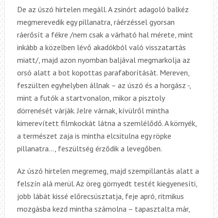
De az úszó hirtelen megáll. A zsinórt adagoló balkéz
megmerevedik egy pillanatra, ráérzéssel gyorsan
ráerősít a fékre /nem csak a várható hal mérete, mint
inkább a közelben lévő akadókból való visszatartás
miatt/, majd azon nyomban baljával megmarkolja az
orsó alatt a bot kopottas parafaborítását. Mereven,
feszülten egyhelyben állnak – az úszó és a horgász -,
mint a futók a startvonalon, mikor a pisztoly
dörrenését várják. Jelre várnak, kívülről mintha
kimerevített filmkockát látna a szemlélődő. A környék,
a természet zaja is mintha elcsitulna egy röpke
pillanatra…, feszültség érződik a levegőben.
Az úszó hirtelen megremeg, majd szempillantás alatt a
felszín alá merül. Az öreg görnyedt testét kiegyenesíti,
jobb lábát kissé előrecsúsztatja, feje apró, ritmikus
mozgásba kezd mintha számolna – tapasztalta már,