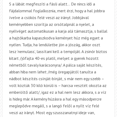
S a lábát megfeszíti a fásli alatt… De nincs idő a
fájdalommal foglalkoznia, mert érzi, hogy a hal jobbra
ívelve a csökös felé veszi az irányt. Jobbjával
keményebben szorítja az orsótalpnál a nyelet, a
nyélvéget automatikusan a karja alá támasztja, s ballal
a hajtókarba kapaszkodva keményet húz még egyet a
nyélen. Tudja, ha lendületbe jön a jószág, akkor oszt
lesz ‘nemulass’, lassítani kell a tempóját. A zsinór biztos
kitart /jófajta 40-es platil, melyet a gyerek hozott
németből tavaly karácsonyra/. A pálca saját készítés,
abban hiba nem lehet /még öregapjától tanulta a
nádbot készítés csínját-bínját, s már nem egy szebb –
volt köztük 30 kiló körüli is – harcsa vesztét okozta az
emberöltő alatt/, igaz ez a hal nem lesz akkora, s a víz
is hideg már. A kemény húzásra a hal egy másodpercre
meglepődve megáll, s a langó felől a nyílt víz felé
veszi az irányt. Most egy szusszanatnyi ideje van,