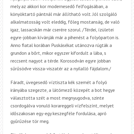
mely az akkori kor modernesedő felfogásában, a
könyöktartó pántnál már állítható volt. Jól szolgáló
alkalmatosság volt eleddig, főleg mostanság, de való
igaz, lassacskán már cserére szorul. /Térdei, ízületei
egyre-jobban kívánják már a pihenést a folyóparton is.
Anno fiatal korában Puskásékat utánozva rúgták a
grundon a bőrt, mikor egyszer kifordult a lába, s
reccsent nagyot a térde. Korosodván egyre jobban
sűrűsödve vissza-viszatér az a nyilalló fájdalom./
Fáradt, üvegesedő víztiszta kék szemét a folyó
irányába szegezte, a látómező közepét a bot hegye
választotta szét a most megnyugodva, szinte
csordogálva vonuló korareggeli vízfelszínt, melyet
időszakosan egy-egy keszegféle fordulása, apró
gyűrűzése tör meg.