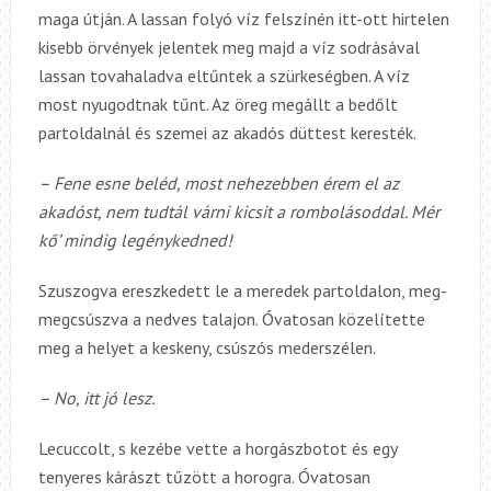
maga útján. A lassan folyó víz felszínén itt-ott hirtelen
kisebb örvények jelentek meg majd a víz sodrásával
lassan tovahaladva eltűntek a szürkeségben. A víz
most nyugodtnak tűnt. Az öreg megállt a bedőlt
partoldalnál és szemei az akadós düttest keresték.
– Fene esne beléd, most nehezebben érem el az
akadóst, nem tudtál várni kicsit a rombolásoddal. Mér
kő’ mindig legénykedned!
Szuszogva ereszkedett le a meredek partoldalon, meg-
megcsúszva a nedves talajon. Óvatosan közelítette
meg a helyet a keskeny, csúszós mederszélen.
– No, itt jó lesz.
Lecuccolt, s kezébe vette a horgászbotot és egy
tenyeres kárászt tűzött a horogra. Óvatosan