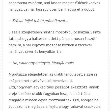
négerbarna zsinóron, ami lassan megint fülének kedves
hanggal, de már lassabb ütemben hagyja el a dobot.
– Szóval fejjel lefelé próbálkozol…
S szája szegletében mintha mosoly bújócskázna. Szinte
látja, ahogy a haltest mellett párhuzamosan feszülő
damilra, a hal kígyózó mozgása közben a farkával
néhányat ráver és benyálkásítja.
– No, valahogy emígyen, fáradjál csak!
Nyugtázza elégedetten az újabb lendületet, s száraz
szájperemét nyelvével körbenedvesíti.
Érzi, hogy nem egy kapitális jószágot akasztott, annak
ereje is előbb-utóbb fogyóban lesz, de azért éber
reagálója minden egyes mozzanatnak. Érzi, ahogy a hal
többször is megrázza a fejét, ahogy farkával csapkodja