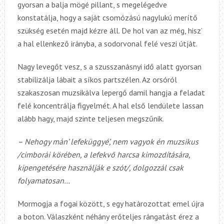
gyorsan a balja mögé pillant, s megelégedve
konstatálja, hogy a saját csomózású nagylukú merítő
szükség esetén majd kézre áll. De hol van az még, hisz’
a hal ellenkező irányba, a sodorvonal felé veszi útját.
Nagy levegőt vesz, s a szusszanásnyi idő alatt gyorsan
stabilizálja lábait a síkos partszélen. Az orsóról
szakaszosan muzsikálva lepergő damil hangja a feladat
felé koncentrálja figyelmét. A hal első lendülete lassan
alább hagy, majd szinte teljesen megszűnik.
– Nehogy mán’ lefeküggyé’, nem vagyok én muzsikus
/cimborái körében, a lefekvő harcsa kimozdítására,
kipengetésére használják e szót/, dolgozzál csak
folyamatosan…
Mormogja a fogai között, s egy határozottat emel újra
a boton. Válaszként néhány erőteljes rángatást érez a