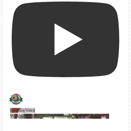
YouTube Video
VVVwYngyRjVSRDE0NGtOMFJablVPUWNBLjd0SlFxa0VoUW44