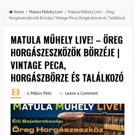
Home
/
Matula Műhely Live!
/ Matula Műhely Live! – Öreg
Horgászeszközök Börzéje | Vintage Peca, Horgászbörze és Találkozó
MATULA MŰHELY LIVE! – ÖREG
HORGÁSZESZKÖZÖK BÖRZÉJE |
VINTAGE PECA,
HORGÁSZBÖRZE ÉS TALÁLKOZÓ
Miklos Peto
Leave a Comment