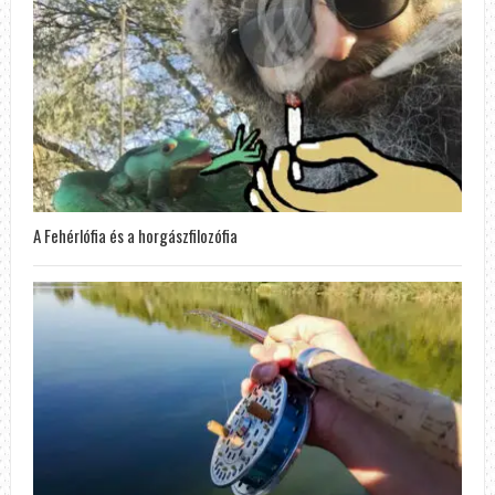
A Fehérlófia és a horgászfilozófia