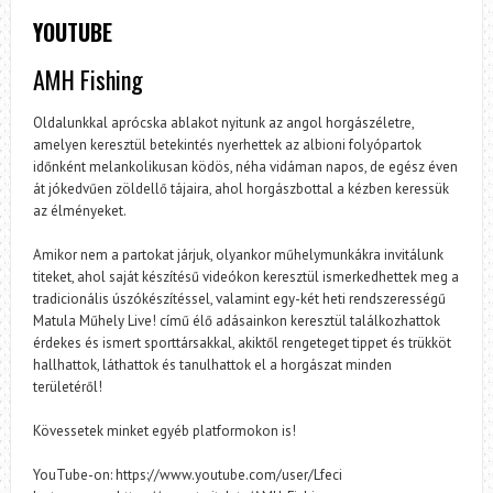
YOUTUBE
AMH Fishing
Oldalunkkal aprócska ablakot nyitunk az angol horgászéletre,
amelyen keresztül betekintés nyerhettek az albioni folyópartok
időnként melankolikusan ködös, néha vidáman napos, de egész éven
át jókedvűen zöldellő tájaira, ahol horgászbottal a kézben keressük
az élményeket.
Amikor nem a partokat járjuk, olyankor műhelymunkákra invitálunk
titeket, ahol saját készítésű videókon keresztül ismerkedhettek meg a
tradicionális úszókészítéssel, valamint egy-két heti rendszerességű
Matula Műhely Live! című élő adásainkon keresztül találkozhattok
érdekes és ismert sporttársakkal, akiktől rengeteget tippet és trükköt
hallhattok, láthattok és tanulhattok el a horgászat minden
területéről!
Kövessetek minket egyéb platformokon is!
YouTube-on: https://www.youtube.com/user/Lfeci