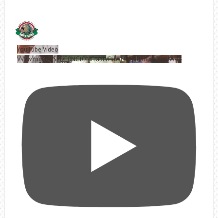
YouTube Video
VVVwYngyRjVSRDE0NGtOMFJablVPUWNBLjd0SlFxa0VoUW44