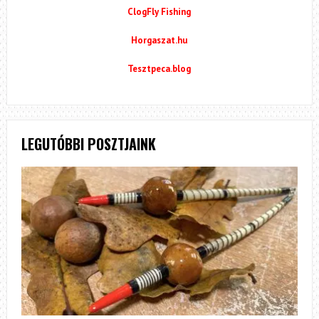
ClogFly Fishing
Horgaszat.hu
Tesztpeca.blog
LEGUTÓBBI POSZTJAINK