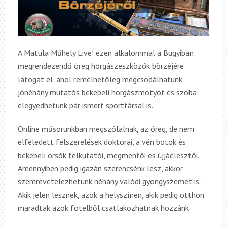
A Matula Műhely Live! ezen alkalommal a Bugyiban
megrendezendő öreg horgászeszközök börzéjére
látogat el, ahol remélhetőleg megcsodálhatunk
jónéhány mutatós békebeli horgászmotyót és szóba
elegyedhetünk pár ismert sporttársal is.
Online műsorunkban megszólalnak, az öreg, de nem
elfeledett felszerelések doktorai, a vén botok és
békebeli orsók felkutatói, megmentői és újjáélesztői.
Amennyiben pedig igazán szerencsénk lesz, akkor
szemrevételezhetünk néhány valódi gyöngyszemet is.
Akik jelen lesznek, azok a helyszínen, akik pedig otthon
maradtak azok fotelből csatlakozhatnak hozzánk.