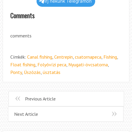
Írj nekünk Telegramon
Comments
comments
Címkék:
Canal fishing
,
Centrepin
,
csatornapeca
,
Fishing
,
Float fishing
,
Folyóvízi peca
,
Nyugati-övcsatorna
,
Ponty
,
Úszózás
,
úsztatás
Previous Article
Next Article