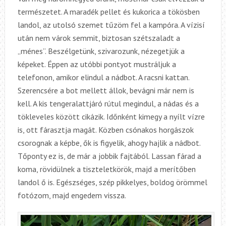
természetet. A maradék pellet és kukorica a tökösben
landol, az utolsó szemet tűzöm fel a kampóra. A vízisí
után nem várok semmit, biztosan szétszaladt a
„ménes”. Beszélgetünk, szivarozunk, nézegetjük a
képeket. Éppen az utóbbi pontyot mustráljuk a
telefonon, amikor elindul a nádbot. A racsni kattan.
Szerencsére a bot mellett állok, bevágni már nem is
kell. A kis tengeralattjáró rútul megindul, a nádas és a
tökleveles között cikázik. Időnként kimegy a nyílt vízre
is, ott fárasztja magát. Közben csónakos horgászok
csorognak a képbe, ők is figyelik, ahogy hajlik a nádbot.
Tőponty ez is, de már a jobbik fajtából. Lassan fárad a
koma, rövidülnek a tiszteletkörök, majd a merítőben
landol ő is. Egészséges, szép pikkelyes, boldog örömmel
fotózom, majd engedem vissza.