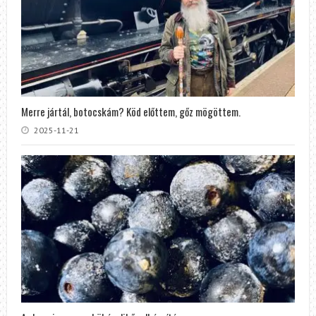
Merre jártál, botocskám? Köd előttem, gőz mögöttem.
2025-11-21