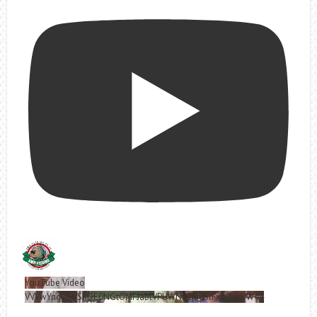
YouTube Video
VVVwYngyRjVSRDE0NGtOMFJablVPUWNBLjd0SlFxa0VoUW44