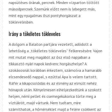
napsütéses órának, percnek. Minden vízparton töltött
másodpercnek. Szemünk előtt nem is lebegett más,
mint egy nyugalmas őszi pontyhorgászat a
töklevelesben.
Irány a tökéletes tökleveles
A dolgom a Balaton partjára vezetett, adódott a
lehetőség a „tökéletes tökleveles” felkeresésére. Vajon
mit mutat meg magából az ősz első napjaiban a
tikkasztó nyári napok kedvenc horgászhelye? A
szokásosnál korábban érkeztem, számolva a hamarabb
elcsendesedő nappal, s ezúttal Apa is velem tartott.
Ráfér a kikapcsolódás és az élmény az elmúlt nehéz
hónapok után. Kényelmesen elhelyezkedtünk a szokott
helyen, némi pellet és csemegekukorica törte meg a
víztükröt, majd vártunk. Nem tudtam, mire
számíthatok, a hőmérséklet majd a felére csökkent az