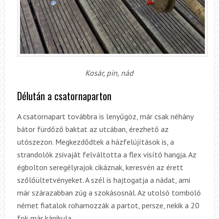
Kosár, pin, nád
Délután a csatornaparton
A csatornapart továbbra is lenyűgöz, már csak néhány
bátor fürdőző baktat az utcában, érezhető az
utószezon. Megkezdődtek a házfelújítások is, a
strandolók zsivaját felváltotta a flex visító hangja. Az
égbolton seregélyrajok cikáznak, keresvén az érett
szőlőültetvényeket. A szél is hajtogatja a nádat, ami
már szárazabban zúg a szokásosnál. Az utolsó tomboló
német fiatalok rohamozzák a partot, persze, nekik a 20
fok már kánikula.