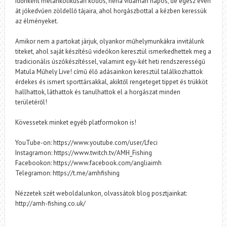
időnként melankolikusan ködös, néha vidáman napos, de egész éven
át jókedvűen zöldellő tájaira, ahol horgászbottal a kézben keressük
az élményeket.
Amikor nem a partokat járjuk, olyankor műhelymunkákra invitálunk
titeket, ahol saját készítésű videókon keresztül ismerkedhettek meg a
tradicionális úszókészítéssel, valamint egy-két heti rendszerességű
Matula Műhely Live! című élő adásainkon keresztül találkozhattok
érdekes és ismert sporttársakkal, akiktől rengeteget tippet és trükköt
hallhattok, láthattok és tanulhattok el a horgászat minden
területéről!
Kövessetek minket egyéb platformokon is!
YouTube-on: https://www.youtube.com/user/Lfeci
Instagramon: https://www.twitch.tv/AMH_Fishing
Facebookon: https://www.facebook.com/angliaimh
Telegramon: https://t.me/amhfishing
Nézzetek szét weboldalunkon, olvassátok blog posztjainkat:
http://amh-fishing.co.uk/