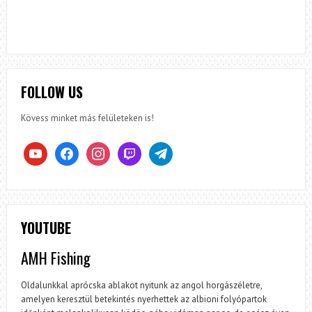
FOLLOW US
Kövess minket más felületeken is!
youtube
facebook
instagram
twitch
telegram
YOUTUBE
AMH Fishing
Oldalunkkal aprócska ablakot nyitunk az angol horgászéletre,
amelyen keresztül betekintés nyerhettek az albioni folyópartok