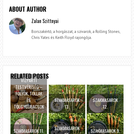
ABOUT AUTHOR
Zalan Szittnyai
Borszakértő, a horgászat, a szivarok, a Rolling Stones,
Chris Yates és Keith Floyd rajongója.
RELATED POSTS
VÍZPARTI
TESTVÉRISÉG –
FOLYÓK, TOLLAK
ÉS
SZAKMASAROK
SZAKMASAROK
TÖLGYGUBACSOK
13.
12.
SZAKMASAROK
SZAKMASAROK 11.
SZAKMASAROK 9.