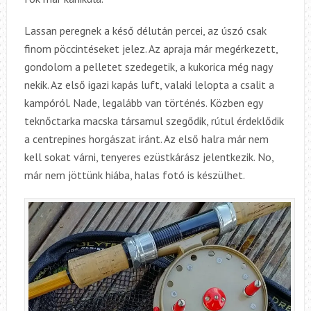
Lassan peregnek a késő délután percei, az úszó csak
finom pöccintéseket jelez. Az apraja már megérkezett,
gondolom a pelletet szedegetik, a kukorica még nagy
nekik. Az első igazi kapás luft, valaki lelopta a csalit a
kampóról. Nade, legalább van történés. Közben egy
teknőctarka macska társamul szegődik, rútul érdeklődik
a centrepines horgászat iránt. Az első halra már nem
kell sokat várni, tenyeres ezüstkárász jelentkezik. No,
már nem jöttünk hiába, halas fotó is készülhet.