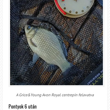
A Grice&Young Avon Royal centrepin felavatva
Pontyok 6 után