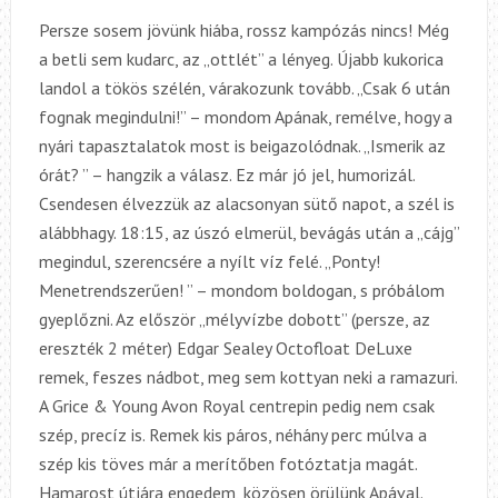
Persze sosem jövünk hiába, rossz kampózás nincs! Még
a betli sem kudarc, az „ottlét” a lényeg. Újabb kukorica
landol a tökös szélén, várakozunk tovább. „Csak 6 után
fognak megindulni!” – mondom Apának, remélve, hogy a
nyári tapasztalatok most is beigazolódnak. „Ismerik az
órát? ” – hangzik a válasz. Ez már jó jel, humorizál.
Csendesen élvezzük az alacsonyan sütő napot, a szél is
alábbhagy. 18:15, az úszó elmerül, bevágás után a „cájg”
megindul, szerencsére a nyílt víz felé. „Ponty!
Menetrendszerűen! ” – mondom boldogan, s próbálom
gyeplőzni. Az először „mélyvízbe dobott” (persze, az
ereszték 2 méter) Edgar Sealey Octofloat DeLuxe
remek, feszes nádbot, meg sem kottyan neki a ramazuri.
A Grice & Young Avon Royal centrepin pedig nem csak
szép, precíz is. Remek kis páros, néhány perc múlva a
szép kis töves már a merítőben fotóztatja magát.
Hamarost útjára engedem, közösen örülünk Apával.