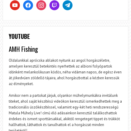
youtube
facebook
instagram
twitch
telegram
YOUTUBE
AMH Fishing
Oldalunkkal aprócska ablakot nyitunk az angol horgászéletre,
amelyen keresztül betekintés nyerhettek az albioni folyópartok
időnként melankolikusan ködös, néha vidáman napos, de egész éven
át jókedvűen zöldellő tájaira, ahol horgászbottal a kézben keressük
az élményeket.
Amikor nem a partokat járjuk, olyankor műhelymunkákra invitálunk
titeket, ahol saját készítésű videókon keresztül ismerkedhettek meg a
tradicionális úszókészítéssel, valamint egy-két heti rendszerességű
Matula Műhely Live! című élő adásainkon keresztül találkozhattok
érdekes és ismert sporttársakkal, akiktől rengeteget tippet és trükköt
hallhattok, láthattok és tanulhattok el a horgászat minden
területéről!