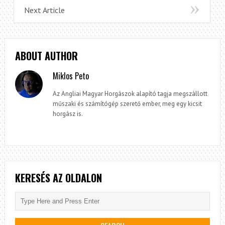
Next Article
ABOUT AUTHOR
Miklos Peto
Az Angliai Magyar Horgászok alapító tagja megszàllott
műszaki és számítógép szerető ember, meg egy kicsit
horgász is.
KERESÉS AZ OLDALON