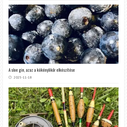
A sloe gin, azaz a kökénylikőr elkészítése
2025-11-18