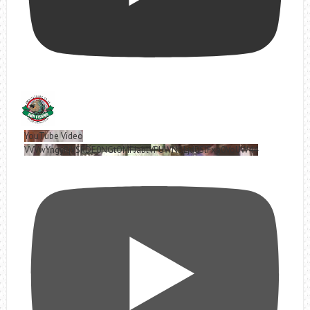
YouTube Video
VVVwYngyRjVSRDE0NGtOMFJablVPUWNBLjd0SlFxa0VoUW44