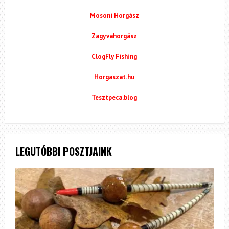
Mosoni Horgász
Zagyvahorgász
ClogFly Fishing
Horgaszat.hu
Tesztpeca.blog
LEGUTÓBBI POSZTJAINK