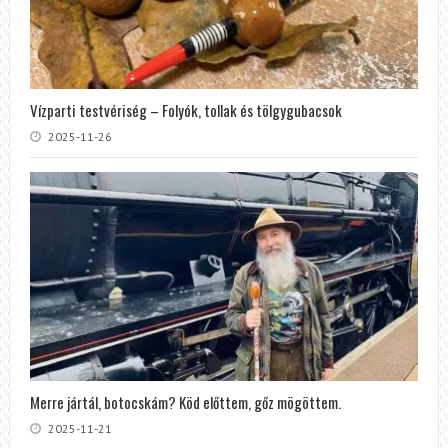
Vízparti testvériség – Folyók, tollak és tölgygubacsok
2025-11-26
Merre jártál, botocskám? Köd előttem, gőz mögöttem.
2025-11-21