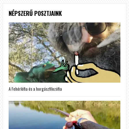
NÉPSZERŰ POSZTJAINK
A Fehérlófia és a horgászfilozófia