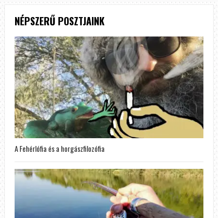
NÉPSZERŰ POSZTJAINK
A Fehérlófia és a horgászfilozófia