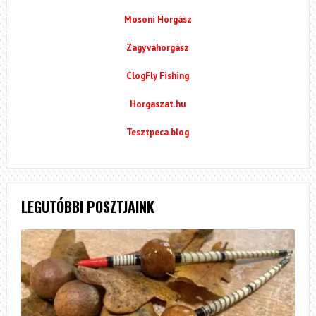
Mosoni Horgász
Zagyvahorgász
ClogFly Fishing
Horgaszat.hu
Tesztpeca.blog
LEGUTÓBBI POSZTJAINK