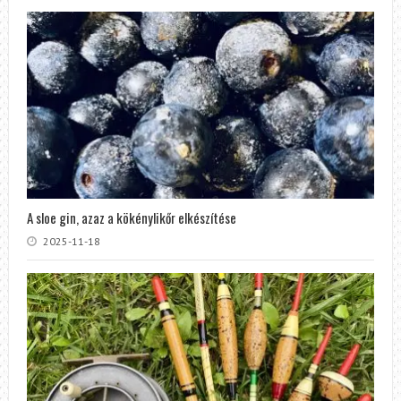
A sloe gin, azaz a kökénylikőr elkészítése
2025-11-18