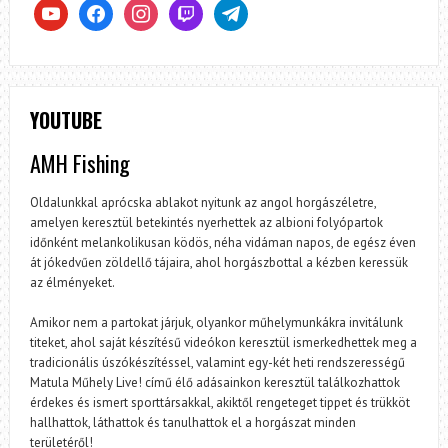
youtube
facebook
instagram
twitch
telegram
YOUTUBE
AMH Fishing
Oldalunkkal aprócska ablakot nyitunk az angol horgászéletre,
amelyen keresztül betekintés nyerhettek az albioni folyópartok
időnként melankolikusan ködös, néha vidáman napos, de egész éven
át jókedvűen zöldellő tájaira, ahol horgászbottal a kézben keressük
az élményeket.
Amikor nem a partokat járjuk, olyankor műhelymunkákra invitálunk
titeket, ahol saját készítésű videókon keresztül ismerkedhettek meg a
tradicionális úszókészítéssel, valamint egy-két heti rendszerességű
Matula Műhely Live! című élő adásainkon keresztül találkozhattok
érdekes és ismert sporttársakkal, akiktől rengeteget tippet és trükköt
hallhattok, láthattok és tanulhattok el a horgászat minden
területéről!