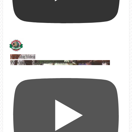
YouTube Video
VVVwYngyRjVSRDE0NGtOMFJablVPUWNBLjd0SlFxa0VoUW44