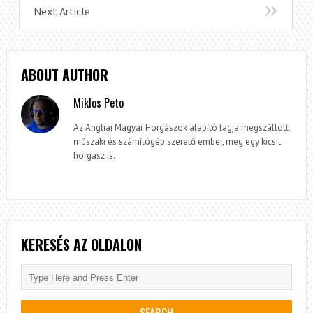
Next Article
ABOUT AUTHOR
Miklos Peto
Az Angliai Magyar Horgászok alapító tagja megszàllott
műszaki és számítógép szerető ember, meg egy kicsit
horgász is.
KERESÉS AZ OLDALON