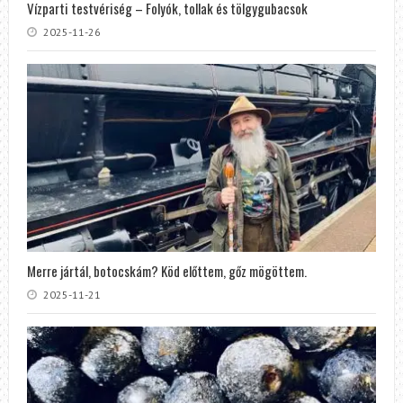
Vízparti testvériség – Folyók, tollak és tölgygubacsok
2025-11-26
Merre jártál, botocskám? Köd előttem, gőz mögöttem.
2025-11-21