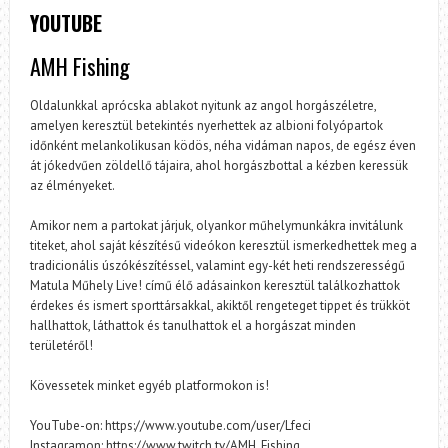
YOUTUBE
AMH Fishing
Oldalunkkal aprócska ablakot nyitunk az angol horgászéletre,
amelyen keresztül betekintés nyerhettek az albioni folyópartok
időnként melankolikusan ködös, néha vidáman napos, de egész éven
át jókedvűen zöldellő tájaira, ahol horgászbottal a kézben keressük
az élményeket.
Amikor nem a partokat járjuk, olyankor műhelymunkákra invitálunk
titeket, ahol saját készítésű videókon keresztül ismerkedhettek meg a
tradicionális úszókészítéssel, valamint egy-két heti rendszerességű
Matula Műhely Live! című élő adásainkon keresztül találkozhattok
érdekes és ismert sporttársakkal, akiktől rengeteget tippet és trükköt
hallhattok, láthattok és tanulhattok el a horgászat minden
területéről!
Kövessetek minket egyéb platformokon is!
YouTube-on: https://www.youtube.com/user/Lfeci
Instagramon: https://www.twitch.tv/AMH_Fishing