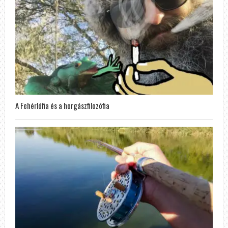
A Fehérlófia és a horgászfilozófia