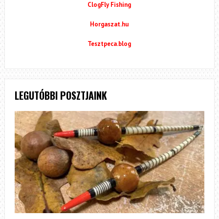
ClogFly Fishing
Horgaszat.hu
Tesztpeca.blog
LEGUTÓBBI POSZTJAINK