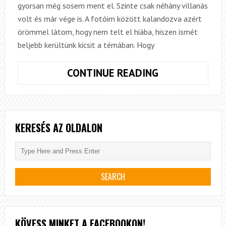
gyorsan még sosem ment el. Szinte csak néhány villanás
volt és már vége is. A fotóim között kalandozva azért
örömmel látom, hogy nem telt el hiába, hiszen ismét
beljebb kerültünk kicsit a témában. Hogy
ÚSZTATÁS
CONTINUE READING
A
NYÁRI
LOMBOK
ALATT
KERESÉS AZ OLDALON
KÖVESS MINKET A FACEBOOKON!