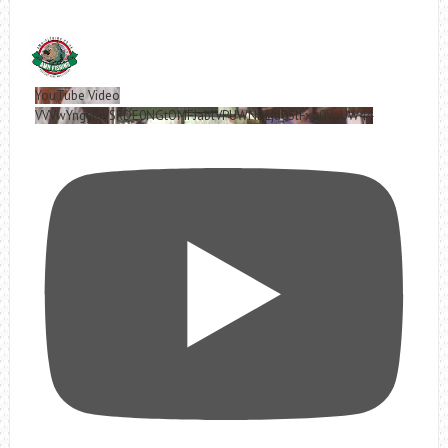
YouTube Video
VVVwYngyRjVSRDE0NGtOMFJablVPUWNBLjd0SlFxa0VoUW44