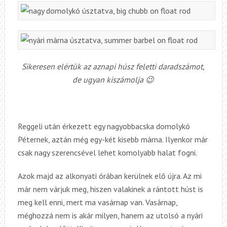
Sikeresen elértük az aznapi húsz feletti daradszámot,
de ugyan kiszámolja 😉
Reggeli után érkezett egy nagyobbacska domolykó
Péternek, aztán még egy-két kisebb márna. Ilyenkor már
csak nagy szerencsével lehet komolyabb halat fogni.
Azok majd az alkonyati órában kerülnek elő újra. Az mi
már nem várjuk meg, hiszen valakinek a rántott húst is
meg kell enni, mert ma vasárnap van. Vasárnap,
méghozzá nem is akár milyen, hanem az utolsó a nyári