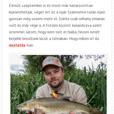
Elmúlt szeptember is és most már határozottan
kijelenthetjük, véget ért ez a nyár. Számomra talán ilyen
gyorsan még sosem ment el. Szinte csak néhány villanás
volt és már vége is. A fotóim között kalandozva azért
örömmel látom, hogy nem telt el hiába, hiszen ismét
beljebb kerültünk kicsit a témában. Hogy miben is? Az
úsztatás
-ban.