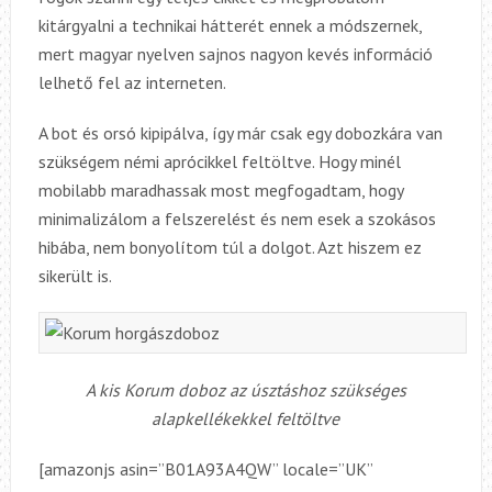
kitárgyalni a technikai hátterét ennek a módszernek,
mert magyar nyelven sajnos nagyon kevés információ
lelhető fel az interneten.
A bot és orsó kipipálva, így már csak egy dobozkára van
szükségem némi aprócikkel feltöltve. Hogy minél
mobilabb maradhassak most megfogadtam, hogy
minimalizálom a felszerelést és nem esek a szokásos
hibába, nem bonyolítom túl a dolgot. Azt hiszem ez
sikerült is.
A kis Korum doboz az úsztáshoz szükséges
alapkellékekkel feltöltve
[amazonjs asin=”B01A93A4QW” locale=”UK”