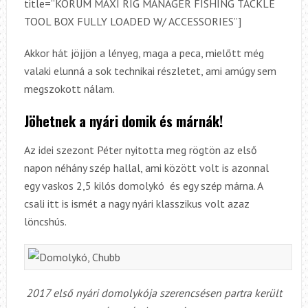
title=”KORUM MAXI RIG MANAGER FISHING TACKLE
TOOL BOX FULLY LOADED W/ ACCESSORIES”]
Akkor hát jöjjön a lényeg, maga a peca, mielőtt még
valaki elunná a sok technikai részletet, ami amúgy sem
megszokott nálam.
Jöhetnek a nyári domik és márnák!
Az idei szezont Péter nyitotta meg rögtön az első
napon néhány szép hallal, ami között volt is azonnal
egy vaskos 2,5 kilós domolykó és egy szép márna. A
csali itt is ismét a nagy nyári klasszikus volt azaz
löncshús.
2017 első nyári domolykója szerencsésen partra került