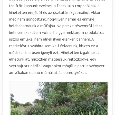
ízelítőt kapnunk ezeknek a fenéklakó torpedóknak a
hihetetlen erejéből és az úsztatás izgalmaiból. Akkor
még nem gondoltunk, hogy ilyen hamar és ennyire
belehabarodunk a műfajba. Na persze részemről lehet
bele sem kezdtem volna, ha gyermekkorom csodálatos
úszós emlékei nem élnek ilyen élénken bennem. A
cserkelést továbbra sem kell feladnunk, hiszen ez a
módszer is erősen igényli ezt. Hihetetlen izgalmakat
élhetünk át, miközben meglessük rejtőzködve, egy
széthajtott nádfal vagy bokor mögül a parti növényzet
árnyékában osonó márnákat és domolykókat.