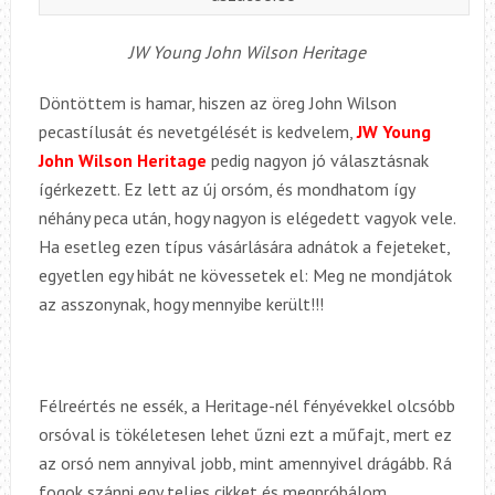
JW Young John Wilson Heritage
Döntöttem is hamar, hiszen az öreg John Wilson
pecastílusát és nevetgélését is kedvelem,
JW Young
John Wilson Heritage
pedig nagyon jó választásnak
ígérkezett. Ez lett az új orsóm, és mondhatom így
néhány peca után, hogy nagyon is elégedett vagyok vele.
Ha esetleg ezen típus vásárlására adnátok a fejeteket,
egyetlen egy hibát ne kövessetek el: Meg ne mondjátok
az asszonynak, hogy mennyibe került!!!
Félreértés ne essék, a Heritage-nél fényévekkel olcsóbb
orsóval is tökéletesen lehet űzni ezt a műfajt, mert ez
az orsó nem annyival jobb, mint amennyivel drágább. Rá
fogok szánni egy teljes cikket és megpróbálom