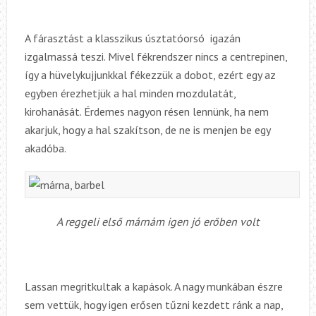
A fárasztást a klasszikus úsztatóorsó igazán
izgalmassá teszi. Mivel fékrendszer nincs a centrepinen,
így a hüvelykujjunkkal fékezzük a dobot, ezért egy az
egyben érezhetjük a hal minden mozdulatát,
kirohanását. Érdemes nagyon résen lennünk, ha nem
akarjuk, hogy a hal szakítson, de ne is menjen be egy
akadóba.
A reggeli első márnám igen jó erőben volt
Lassan megritkultak a kapások. A nagy munkában észre
sem vettük, hogy igen erősen tűzni kezdett ránk a nap,