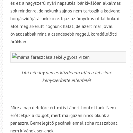
és ez a nagyszerű nyári napsütés, bár kiválóan alkalmas
sok mindenre, de nekünk sajnos nem tartozik a kedvenc
horgászidőjárásunk közé. Igaz az árnyékos oldal bokrai
alól még sikerült fognunk halat, de azért már jóval
óvatosabbak mint a csendesebb reggeli, koradélelőtti
órákban.
Tibi néhány perces kűzdelem után a felszínre
kényszerítette ellenfelét
Mire a nap delelőre ért mi is tábort bontottunk. Nem
erőltetjük a dolgot, mert ma igazán nincs okunk a
panaszra. Bemelegítő pecának ennél soha rosszabbat
nem kívánok senkinek.