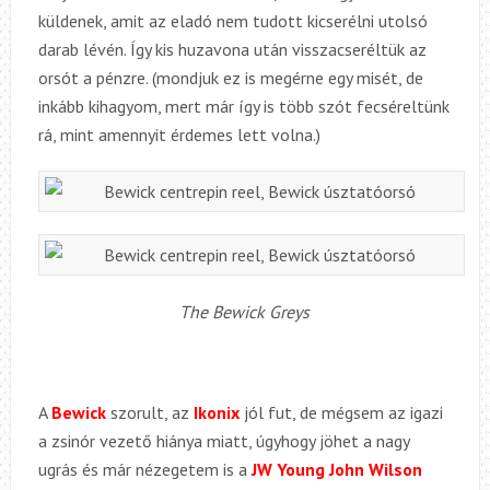
küldenek, amit az eladó nem tudott kicserélni utolsó
darab lévén. Így kis huzavona után visszacseréltük az
orsót a pénzre. (mondjuk ez is megérne egy misét, de
inkább kihagyom, mert már így is több szót fecséreltünk
rá, mint amennyit érdemes lett volna.)
The Bewick Greys
A
Bewick
szorult, az
Ikonix
jól fut, de mégsem az igazi
a zsinór vezető hiánya miatt, úgyhogy jöhet a nagy
ugrás és már nézegetem is a
JW Young John Wilson