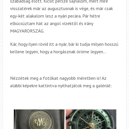
szabadság előtt. Kicsit persze sajnálom, mert mire
visszatérek már az augusztusnak is vége, és már csak
egy-két alakalom lesz a nyári pecára. Pár hétre
elbúcsúztam hát az angol vizektől és irány
MAGYARORSZÁG.
Kár, hogy ilyen rövid itt a nyár, bár ki tudja milyen hosszú
kellene legyen, hogy a horgásznak öröme legyen…
Nézzétek meg a fotókat nagyobb méretben is! Az
alábbi képekre kattintva nyithatjátok meg a galériát: