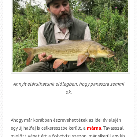
Annyit elárulhatunk előlegben, hogy panaszra semmi
ok.
Ahogy már korábban észrevehettétek az idei év elején
egy új halfaj is célkeresztbe került, a
márna
. Tavasszal
mielőtt véget ért a folyóvízi szezon, már sikerül egy kis