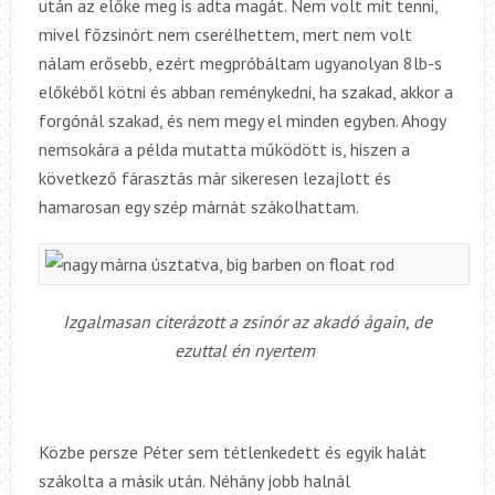
után az előke meg is adta magát. Nem volt mit tenni,
mivel főzsinórt nem cserélhettem, mert nem volt
nálam erősebb, ezért megpróbáltam ugyanolyan 8lb-s
előkéből kötni és abban reménykedni, ha szakad, akkor a
forgónál szakad, és nem megy el minden egyben. Ahogy
nemsokára a példa mutatta működött is, hiszen a
következő fárasztás már sikeresen lezajlott és
hamarosan egy szép márnát szákolhattam.
Izgalmasan citerázott a zsinór az akadó ágain, de
ezuttal én nyertem
Közbe persze Péter sem tétlenkedett és egyik halát
szákolta a másik után. Néhány jobb halnál