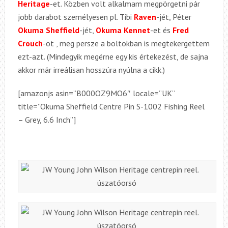
Heritage
-et. Közben volt alkalmam megpörgetni pár
jobb darabot személyesen pl. Tibi
Raven
-jét, Péter
Okuma Sheffield
-jét,
Okuma Kennet
-et és
Fred
Crouch
-ot , meg persze a boltokban is megtekergettem
ezt-azt. (Mindegyik megérne egy kis értekezést, de sajna
akkor már irreálisan hosszúra nyúlna a cikk.)
[amazonjs asin=”B000OZ9MO6″ locale=”UK”
title=”Okuma Sheffield Centre Pin S-1002 Fishing Reel
– Grey, 6.6 Inch”]