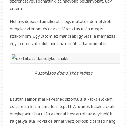
szerencsével foghatunk itt nagyobb példányokat, úgy
érzem.
Néhány dobás után sikerül is egy mutatós domolykót
megakasztanom és egy kis fárasztás után meg is
szákolnom. Úgy látom ez már csak így lesz, a márnázás
egy jó domival indul, mint az elmúlt alkalommal is.
A szokásos domolykós indítás
Ezután sajnos már kevésnek bizonyult a 7lb-s előkém,
és az első két márna le is lépett. A rutinos halak a csali
megkaparintása után azonnal bestartoltak egy bedőlt
fa gallyai alá. Rövid de annál vészjóslóbb citerázó hang