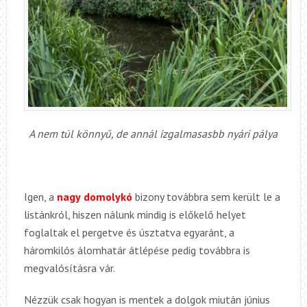
A nem túl könnyű, de annál izgalmasasbb nyári pálya
Igen, a
nagy
domolykó
bizony továbbra sem került le a
listánkról, hiszen nálunk mindig is előkelő helyet
foglaltak el pergetve és úsztatva egyaránt, a
háromkilós álomhatár átlépése pedig továbbra is
megvalósításra vár.
Nézzük csak hogyan is mentek a dolgok miután június