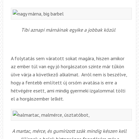
Tibi aznapi márnáinak egyike a jobbak közül
A folytatás sem váratott sokat magára, hiszen amikor
az ember túl van egy jó horgászaton szinte már tűkön
ülve várja a következő alkalmat. Arról nem is beszélve,
hogy a fentebb említett új orsóm avatása is erre a
hétvégére esett, ami mindig gyermeki izgalommal tölti
el a horgászember lelkét.
A martac, mérce, és gumírizott szák mindig készen kell
álljanak a halak biztonságos fogadására már a