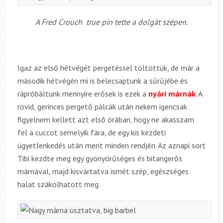
A Fred Crouch true pin tette a dolgát szépen.
Igaz az első hétvégét pergetéssel töltöttük, de már a
második hétvégén mi is belecsaptunk a sűrűjébe és
rápróbáltunk mennyire erősek is ezek a
nyári márnák
. A
rövid, gerinces pergető pálcák után nekem igencsak
figyelnem kellett azt első órában, hogy ne akasszam
fel a cuccot semelyik fára, de egy kis kezdeti
ügyetlenkedés után ment minden rendjén. Az aznapi sort
Tibi kezdte meg egy gyönyörűséges és bitangerős
márnával, majd kisvártatva ismét szép, egészséges
halat szákolhatott meg.