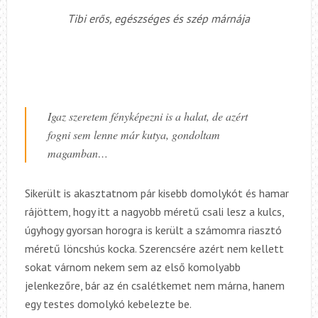
Tibi erős, egészséges és szép márnája
Igaz szeretem fényképezni is a halat, de azért
fogni sem lenne már kutya, gondoltam
magamban…
Sikerült is akasztatnom pár kisebb domolykót és hamar
rájöttem, hogy itt a nagyobb méretű csali lesz a kulcs,
úgyhogy gyorsan horogra is került a számomra riasztó
méretű löncshús kocka. Szerencsére azért nem kellett
sokat várnom nekem sem az első komolyabb
jelenkezőre, bár az én csalétkemet nem márna, hanem
egy testes domolykó kebelezte be.