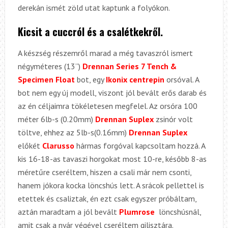
derekán ismét zöld utat kaptunk a folyókon.
Kicsit a cuccról és a csalétkekről.
A készség részemről marad a még tavaszról ismert
négyméteres (13”)
Drennan Series 7 Tench &
Specimen Float
bot, egy
Ikonix centrepin
orsóval. A
bot nem egy új modell, viszont jól bevált erős darab és
az én céljaimra tökéletesen megfelel. Az orsóra 100
méter 6lb-s (0.20mm)
Drennan Suplex
zsinór volt
töltve, ehhez az 5lb-s(0.16mm)
Drennan Suplex
előkét
Clarusso
hármas forgóval kapcsoltam hozzá. A
kis 16-18-as tavaszi horgokat most 10-re, később 8-as
méretűre cseréltem, hiszen a csali már nem csonti,
hanem jókora kocka löncshús lett. A srácok pellettel is
etettek és csaliztak, én ezt csak egyszer próbáltam,
aztán maradtam a jól bevált
Plumrose
löncshúsnál,
amit csak a nyár végével cseréltem gilisztára.