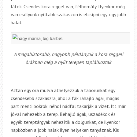
látok. Csendes kora reggel van, félhomály. Ilyenkor még
van esélyünk nyíltabb szakaszon is elcsípni egy-egy jobb
halat.
A magabiztosabb, nagyobb példányok a kora reggeli
órákban még a nyílt terepen táplálkoztak
Aztán egy óra múlva áthelyezzük a táborunkat egy
csendesebb szakaszra, ahol a fák ráhajló ágai, magas
part menti bokrok, néhol nádfal takarják a vizet. Itt már
jóval nehezebb a terep. Behajló ágak, uszadékok és
egyéb tereptárgyak nehezítik a dolgunkat, de ilyenkor
napközben a jobb halak ilyen helyeken tanyáznak. Kis