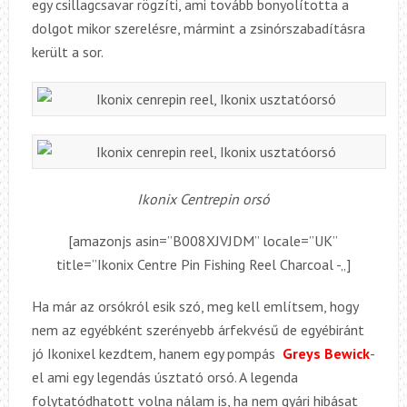
egy csillagcsavar rögzíti, ami tovább bonyolította a
dolgot mikor szerelésre, mármint a zsinórszabadításra
került a sor.
Ikonix Centrepin orsó
[amazonjs asin=”B008XJVJDM” locale=”UK”
title=”Ikonix Centre Pin Fishing Reel Charcoal -„]
Ha már az orsókról esik szó, meg kell említsem, hogy
nem az egyébként szerényebb árfekvésű de egyébiránt
jó Ikonixel kezdtem, hanem egy pompás
Greys Bewick
-
el ami egy legendás úsztató orsó. A legenda
folytatódhatott volna nálam is, ha nem gyári hibásat