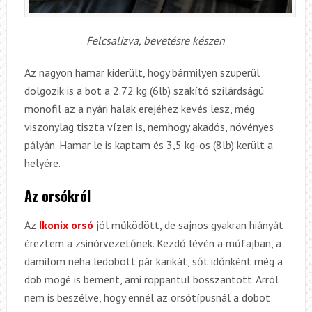
Felcsalizva, bevetésre készen
Az nagyon hamar kiderült, hogy bármilyen szuperül
dolgozik is a bot a 2.72 kg (6lb) szakító szilárdságú
monofil az a nyári halak erejéhez kevés lesz, még
viszonylag tiszta vízen is, nemhogy akadós, növényes
pályán. Hamar le is kaptam és 3,5 kg-os (8lb) került a
helyére.
Az orsókról
Az
Ikonix orsó
jól működött, de sajnos gyakran hiányát
éreztem a zsinórvezetőnek. Kezdő lévén a műfajban, a
damilom néha ledobott pár karikát, sőt időnként még a
dob mögé is bement, ami roppantul bosszantott. Arról
nem is beszélve, hogy ennél az orsótípusnál a dobot