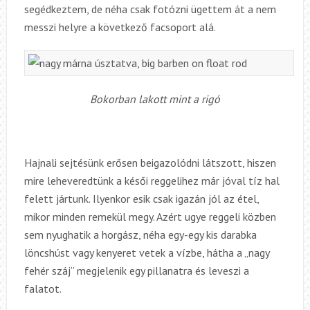
segédkeztem, de néha csak fotózni ügettem át a nem
messzi helyre a következő facsoport alá.
Bokorban lakott mint a rigó
Hajnali sejtésünk erősen beigazolódni látszott, hiszen
mire leheveredtünk a késői reggelihez már jóval tíz hal
felett jártunk. Ilyenkor esik csak igazán jól az étel,
mikor minden remekül megy. Azért ugye reggeli közben
sem nyughatik a horgász, néha egy-egy kis darabka
löncshúst vagy kenyeret vetek a vízbe, hátha a „nagy
fehér száj” megjelenik egy pillanatra és leveszi a
falatot.