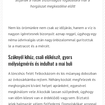
horgászat megkezdése előtt
Nem kis örömünkre nem csak az időjárás, hanem a víz is
nagyon ígéretesnek bizonyult aznap reggel, úgyhogy egy
néma üdvrivalgás után nagy önbizalommal gurítottuk
le a matracot és a mércét.
Száknyél kihúz, csali előkészít, gyors
mélységmérés és indulhat a mai buli
A löncshús felét felkockázom és kis műanyag dobozban
az övkosárkámba rejtem. Néhány kockát megfelezek és
meghorgászni kívánt helyet apránként, egyesével
megkínálom vele. A kockák lassan süllyednek, úgyhogy
van időm kilesni van-e érdeklődő vagy sem. Bíztató
jelek halmazát vélem felfedezni. Domolykókat azonnal