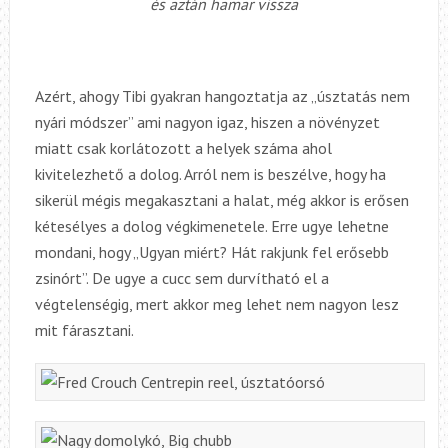
és aztán hamar vissza
Azért, ahogy Tibi gyakran hangoztatja az „úsztatás nem
nyári módszer” ami nagyon igaz, hiszen a növényzet
miatt csak korlátozott a helyek száma ahol
kivitelezhető a dolog. Arról nem is beszélve, hogy ha
sikerül mégis megakasztani a halat, még akkor is erősen
kétesélyes a dolog végkimenetele. Erre ugye lehetne
mondani, hogy „Ugyan miért? Hát rakjunk fel erősebb
zsinórt”. De ugye a cucc sem durvítható el a
végtelenségig, mert akkor meg lehet nem nagyon lesz
mit fárasztani.