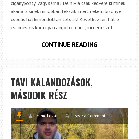
cigányponty, vagy sárhal. De hívja csak kedvére ki minek
akarja, s kinek mi jobban fekszik, mert nekem bizony e
csodás hal kimondottan tetszik! Következzen hát e
csendes kis kora nyári angol románc, mi nem szól
ZÖLD
CONTINUE READING
TAVAK
KIRÁLYA,
TENCHES
KAPITÁNYA
TAVI KALANDOZÁSOK,
MÁSODIK RÉSZ
Ferenc Lovas
Leave a Comment