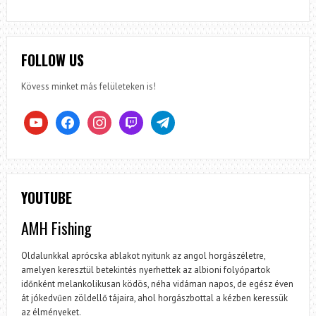
FOLLOW US
Kövess minket más felületeken is!
youtube
facebook
instagram
twitch
telegram
YOUTUBE
AMH Fishing
Oldalunkkal aprócska ablakot nyitunk az angol horgászéletre,
amelyen keresztül betekintés nyerhettek az albioni folyópartok
időnként melankolikusan ködös, néha vidáman napos, de egész éven
át jókedvűen zöldellő tájaira, ahol horgászbottal a kézben keressük
az élményeket.