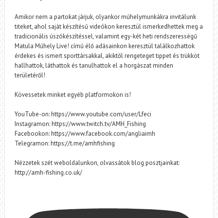
Amikor nem a partokat járjuk, olyankor műhelymunkákra invitálunk
titeket, ahol saját készítésű videókon keresztül ismerkedhettek meg a
tradicionális úszókészítéssel, valamint egy-két heti rendszerességű
Matula Műhely Live! című élő adásainkon keresztül találkozhattok
érdekes és ismert sporttársakkal, akiktől rengeteget tippet és trükköt
hallhattok, láthattok és tanulhattok el a horgászat minden
területéről!
Kövessetek minket egyéb platformokon is!
YouTube-on: https://www.youtube.com/user/Lfeci
Instagramon: https://www.twitch.tv/AMH_Fishing
Facebookon: https://www.facebook.com/angliaimh
Telegramon: https://t.me/amhfishing
Nézzetek szét weboldalunkon, olvassátok blog posztjainkat:
http://amh-fishing.co.uk/