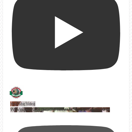
YouTube Video
VVVwYngyRjVSRDE0NGtOMFJablVPUWNBLjd0SlFxa0VoUW44