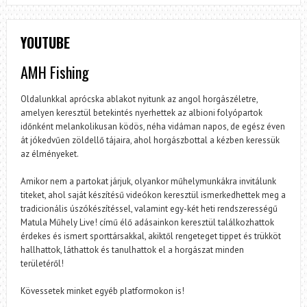
YOUTUBE
AMH Fishing
Oldalunkkal aprócska ablakot nyitunk az angol horgászéletre,
amelyen keresztül betekintés nyerhettek az albioni folyópartok
időnként melankolikusan ködös, néha vidáman napos, de egész éven
át jókedvűen zöldellő tájaira, ahol horgászbottal a kézben keressük
az élményeket.
Amikor nem a partokat járjuk, olyankor műhelymunkákra invitálunk
titeket, ahol saját készítésű videókon keresztül ismerkedhettek meg a
tradicionális úszókészítéssel, valamint egy-két heti rendszerességű
Matula Műhely Live! című élő adásainkon keresztül találkozhattok
érdekes és ismert sporttársakkal, akiktől rengeteget tippet és trükköt
hallhattok, láthattok és tanulhattok el a horgászat minden
területéről!
Kövessetek minket egyéb platformokon is!