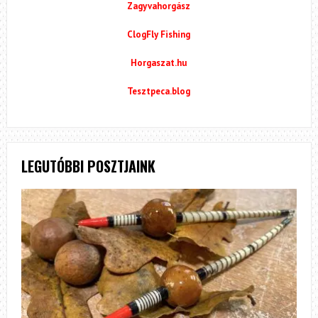
Zagyvahorgász
ClogFly Fishing
Horgaszat.hu
Tesztpeca.blog
LEGUTÓBBI POSZTJAINK