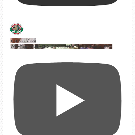
YouTube Video
VVVwYngyRjVSRDE0NGtOMFJablVPUWNBLjd0SlFxa0VoUW44