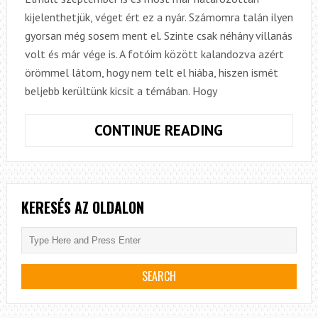
kijelenthetjük, véget ért ez a nyár. Számomra talán ilyen
gyorsan még sosem ment el. Szinte csak néhány villanás
volt és már vége is. A fotóim között kalandozva azért
örömmel látom, hogy nem telt el hiába, hiszen ismét
beljebb kerültünk kicsit a témában. Hogy
ÚSZTATÁS
CONTINUE READING
A
NYÁRI
LOMBOK
ALATT
KERESÉS AZ OLDALON