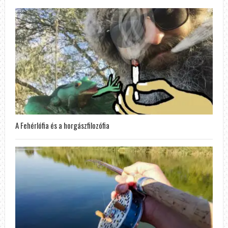
A Fehérlófia és a horgászfilozófia