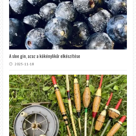
A sloe gin, azaz a kökénylikőr elkészítése
2025-11-18