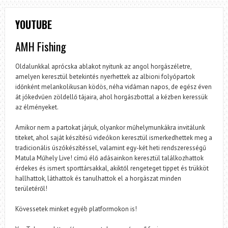
YOUTUBE
AMH Fishing
Oldalunkkal aprócska ablakot nyitunk az angol horgászéletre,
amelyen keresztül betekintés nyerhettek az albioni folyópartok
időnként melankolikusan ködös, néha vidáman napos, de egész éven
át jókedvűen zöldellő tájaira, ahol horgászbottal a kézben keressük
az élményeket.
Amikor nem a partokat járjuk, olyankor műhelymunkákra invitálunk
titeket, ahol saját készítésű videókon keresztül ismerkedhettek meg a
tradicionális úszókészítéssel, valamint egy-két heti rendszerességű
Matula Műhely Live! című élő adásainkon keresztül találkozhattok
érdekes és ismert sporttársakkal, akiktől rengeteget tippet és trükköt
hallhattok, láthattok és tanulhattok el a horgászat minden
területéről!
Kövessetek minket egyéb platformokon is!