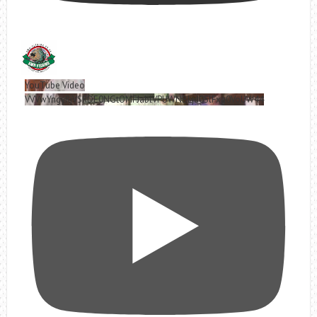
YouTube Video
VVVwYngyRjVSRDE0NGtOMFJablVPUWNBLjd0SlFxa0VoUW44