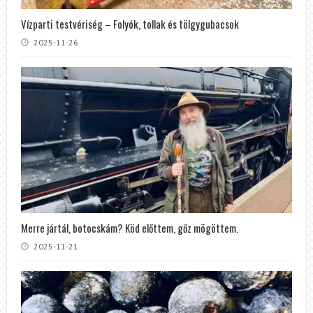
Vízparti testvériség – Folyók, tollak és tölgygubacsok
2025-11-26
Merre jártál, botocskám? Köd előttem, gőz mögöttem.
2025-11-21