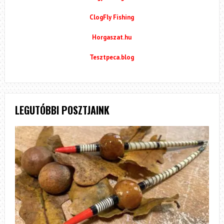
ClogFly Fishing
Horgaszat.hu
Tesztpeca.blog
LEGUTÓBBI POSZTJAINK