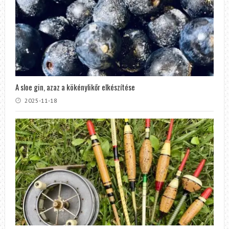
A sloe gin, azaz a kökénylikőr elkészítése
2025-11-18