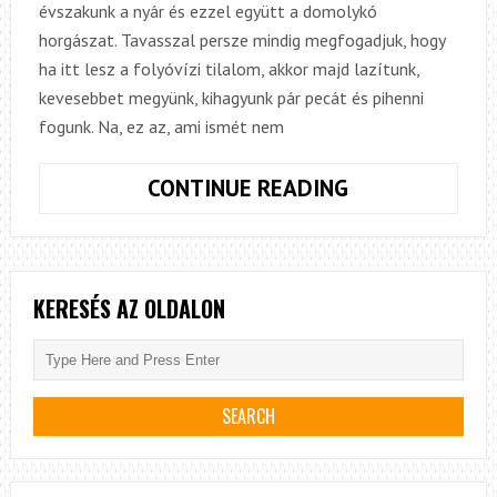
évszakunk a nyár és ezzel együtt a domolykó
horgászat. Tavasszal persze mindig megfogadjuk, hogy
ha itt lesz a folyóvízi tilalom, akkor majd lazítunk,
kevesebbet megyünk, kihagyunk pár pecát és pihenni
fogunk. Na, ez az, ami ismét nem
PERGESSÜNK
CONTINUE READING
HÁT,
MERT
CHUB’ÍT
A
KERESÉS AZ OLDALON
NYÁR