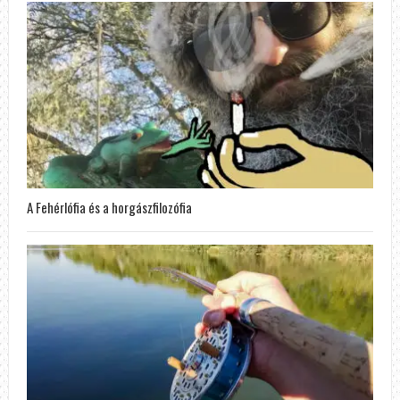
A Fehérlófia és a horgászfilozófia