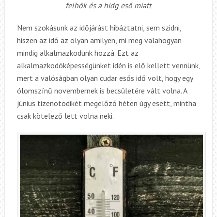
felhők és a hidg eső miatt
Nem szokásunk az időjárást hibáztatni, sem szidni,
hiszen az idő az olyan amilyen, mi meg valahogyan
mindig alkalmazkodunk hozzá. Ezt az
alkalmazkodóképességünket idén is elő kellett vennünk,
mert a valóságban olyan cudar esős idő volt, hogy egy
ólomszínű novembernek is becsületére vált volna. A
június tizenötödikét megelőző héten úgy esett, mintha
csak kötelező lett volna neki.