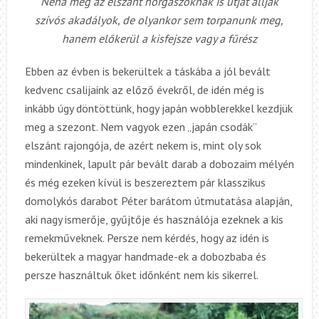
Néha még az elszánt horgászoknak is útját állják
szívós akadályok, de olyankor sem torpanunk meg,
hanem előkerül a kisfejsze vagy a fűrész
Ebben az évben is bekerültek a táskába a jól bevált
kedvenc csalijaink az előző évekről, de idén még is
inkább úgy döntöttünk, hogy japán wobblerekkel kezdjük
meg a szezont. Nem vagyok ezen „japán csodák”
elszánt rajongója, de azért nekem is, mint oly sok
mindenkinek, lapult pár bevált darab a dobozaim mélyén
és még ezeken kívül is beszereztem pár klasszikus
domolykós darabot Péter barátom útmutatása alapján,
aki nagy ismerője, gyűjtője és használója ezeknek a kis
remekműveknek. Persze nem kérdés, hogy az idén is
bekerültek a magyar handmade-ek a dobozbaba és
persze használtuk őket időnként nem kis sikerrel.