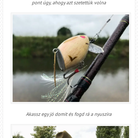
pont úgy, ahogy azt szetettük volna
Akassz egy jó domit és fogd rá a nyuszira