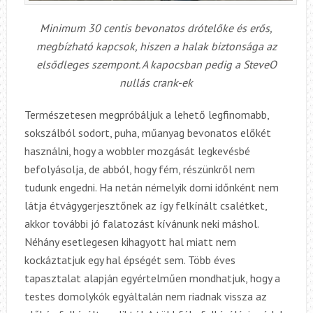
Minimum 30 centis bevonatos drótelőke és erős,
megbízható kapcsok, hiszen a halak biztonsága az
elsődleges szempont. A kapocsban pedig a SteveO
nullás crank-ek
Természetesen megpróbáljuk a lehető legfinomabb,
sokszálból sodort, puha, műanyag bevonatos előkét
használni, hogy a wobbler mozgását legkevésbé
befolyásolja, de abból, hogy fém, részünkről nem
tudunk engedni. Ha netán némelyik domi időnként nem
látja étvágygerjesztőnek az így felkínált csalétket,
akkor további jó falatozást kívánunk neki máshol.
Néhány esetlegesen kihagyott hal miatt nem
kockáztatjuk egy hal épségét sem. Több éves
tapasztalat alapján egyértelműen mondhatjuk, hogy a
testes domolykók egyáltalán nem riadnak vissza az