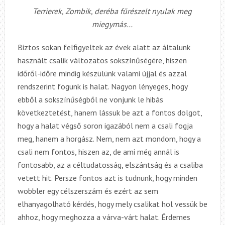
Terrierek, Zombik, deréba fűrészelt nyulak meg
miegymás…
Biztos sokan felfigyeltek az évek alatt az általunk
használt csalik változatos sokszínűségére, hiszen
időről-időre mindig készülünk valami újjal és azzal
rendszerint fogunk is halat. Nagyon lényeges, hogy
ebből a sokszínűségből ne vonjunk le hibás
következtetést, hanem lássuk be azt a fontos dolgot,
hogy a halat végső soron igazából nem a csali fogja
meg, hanem a horgász. Nem, nem azt mondom, hogy a
csali nem fontos, hiszen az, de ami még annál is
fontosabb, az a céltudatosság, elszántság és a csaliba
vetett hit. Persze fontos azt is tudnunk, hogy minden
wobbler egy célszerszám és ezért az sem
elhanyagolható kérdés, hogy mely csalikat hol vessük be
ahhoz, hogy meghozza a várva-várt halat. Érdemes