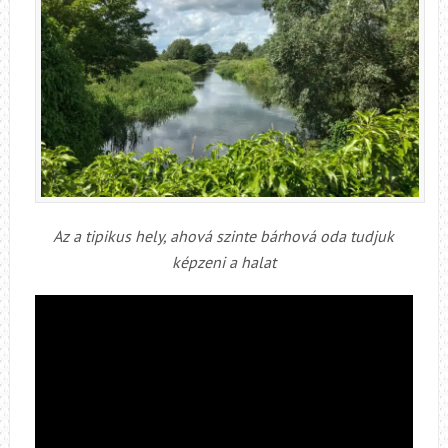
Az a tipikus hely, ahová szinte bárhová oda tudjuk
képzeni a halat