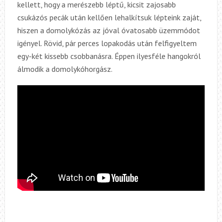
kellett, hogy a merészebb léptű, kicsit zajosabb
csukázós pecák után kellően lehalkítsuk lépteink zaját,
hiszen a domolykózás az jóval óvatosabb üzemmódot
igényel. Rövid, pár perces lopakodás után felfigyeltem
egy-két kissebb csobbanásra. Éppen ilyesféle hangokról
álmodik a domolykóhorgász.