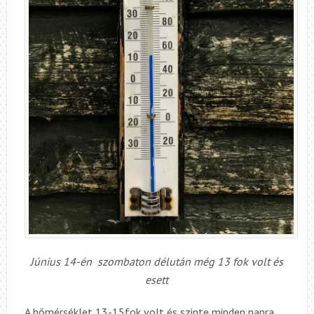
Június 14-én szombaton délután még 13 fok volt és
esett
A hőmérséklet 13-15fok volt és szinte minden napra