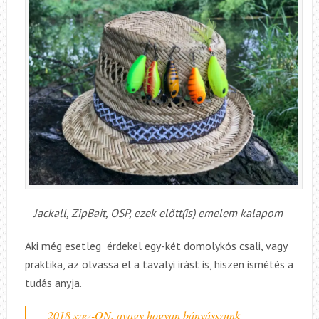
Jackall, ZipBait, OSP, ezek előtt(is) emelem kalapom
Aki még esetleg érdekel egy-két domolykós csali, vagy
praktika, az olvassa el a tavalyi irást is, hiszen ismétés a
tudás anyja.
2018 szez-ON, avagy hogyan bányásszunk