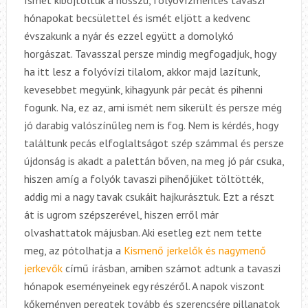
hónapokat becsülettel és ismét eljött a kedvenc
évszakunk a nyár és ezzel együtt a domolykó
horgászat. Tavasszal persze mindig megfogadjuk, hogy
ha itt lesz a folyóvízi tilalom, akkor majd lazítunk,
kevesebbet megyünk, kihagyunk pár pecát és pihenni
fogunk. Na, ez az, ami ismét nem sikerült és persze még
jó darabig valószínűleg nem is fog. Nem is kérdés, hogy
találtunk pecás elfoglaltságot szép számmal és persze
újdonság is akadt a palettán bőven, na meg jó pár csuka,
hiszen amíg a folyók tavaszi pihenőjüket töltötték,
addig mi a nagy tavak csukáit hajkurásztuk. Ezt a részt
át is ugrom szépszerével, hiszen erről már
olvashattatok májusban. Aki esetleg ezt nem tette
meg, az pótolhatja a
Kismenő jerkelők és nagymenő
jerkevők
című írásban, amiben számot adtunk a tavaszi
hónapok eseményeinek egy részéről. A napok viszont
kőkeményen peregtek tovább és szerencsére pillanatok