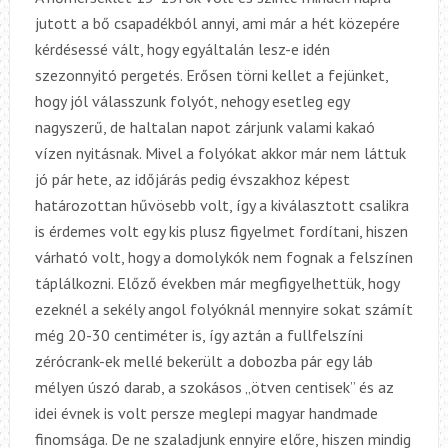
jutott a bő csapadékból annyi, ami már a hét közepére
kérdésessé vált, hogy egyáltalán lesz-e idén
szezonnyitó pergetés. Erősen törni kellet a fejünket,
hogy jól válasszunk folyót, nehogy esetleg egy
nagyszerű, de haltalan napot zárjunk valami kakaó
vízen nyitásnak. Mivel a folyókat akkor már nem láttuk
jó pár hete, az időjárás pedig évszakhoz képest
határozottan hűvösebb volt, így a kiválasztott csalikra
is érdemes volt egy kis plusz figyelmet fordítani, hiszen
várható volt, hogy a domolykók nem fognak a felszínen
táplálkozni. Előző években már megfigyelhettük, hogy
ezeknél a sekély angol folyóknál mennyire sokat számít
még 20-30 centiméter is, így aztán a fullfelszíni
zérócrank-ek mellé bekerült a dobozba pár egy láb
mélyen úszó darab, a szokásos „ötven centisek” és az
idei évnek is volt persze meglepi magyar handmade
finomsága. De ne szaladjunk ennyire előre, hiszen mindig