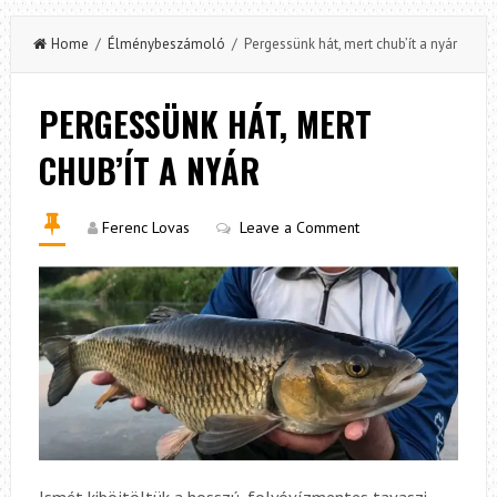
Home
/
Élménybeszámoló
/ Pergessünk hát, mert chub’ít a nyár
PERGESSÜNK HÁT, MERT
CHUB’ÍT A NYÁR
Ferenc Lovas
Leave a Comment
Ismét kiböjtöltük a hosszú, folyóvízmentes tavaszi