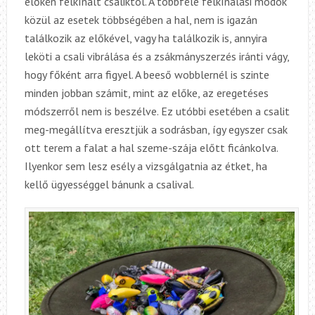
előkén felkínált csaliktól. A többféle felkínálási módok
közül az esetek többségében a hal, nem is igazán
találkozik az előkével, vagy ha találkozik is, annyira
leköti a csali vibrálása és a zsákmányszerzés iránti vágy,
hogy főként arra figyel. A beeső wobblernél is szinte
minden jobban számit, mint az előke, az eregetéses
módszerről nem is beszélve. Ez utóbbi esetében a csalit
meg-megállítva eresztjük a sodrásban, így egyszer csak
ott terem a falat a hal szeme-szája előtt ficánkolva.
Ilyenkor sem lesz esély a vizsgálgatnia az étket, ha
kellő ügyességgel bánunk a csalival.