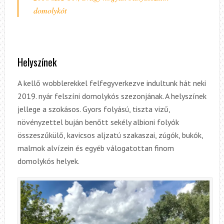
domolykót
Helyszínek
A kellő wobblerekkel felfegyverkezve indultunk hát neki
2019. nyár felszíni domolykós szezonjának. A helyszínek
jellege a szokásos. Gyors folyású, tiszta vizű,
növényzettel buján benőtt sekély albioni folyók
összeszűkülő, kavicsos aljzatú szakaszai, zúgók, bukók,
malmok alvízein és egyéb válogatottan finom
domolykós helyek.