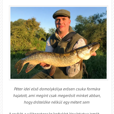
Péter idei első domolykólya erősen csuka formára
hajatott, ami megint csak megerősít minket abban,
hogy drótelőke nélkül egy métert sem
A csukát a változatosság kedvéért kisvártatva ismét