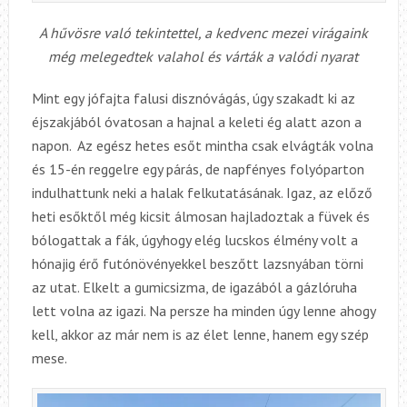
A hűvösre való tekintettel, a kedvenc mezei virágaink
még melegedtek valahol és várták a valódi nyarat
Mint egy jófajta falusi disznóvágás, úgy szakadt ki az
éjszakjából óvatosan a hajnal a keleti ég alatt azon a
napon. Az egész hetes esőt mintha csak elvágták volna
és 15-én reggelre egy párás, de napfényes folyóparton
indulhattunk neki a halak felkutatásának. Igaz, az előző
heti esőktől még kicsit álmosan hajladoztak a füvek és
bólogattak a fák, úgyhogy elég lucskos élmény volt a
hónajig érő futónövényekkel beszőtt lazsnyában törni
az utat. Elkelt a gumicsizma, de igazából a gázlóruha
lett volna az igazi. Na persze ha minden úgy lenne ahogy
kell, akkor az már nem is az élet lenne, hanem egy szép
mese.