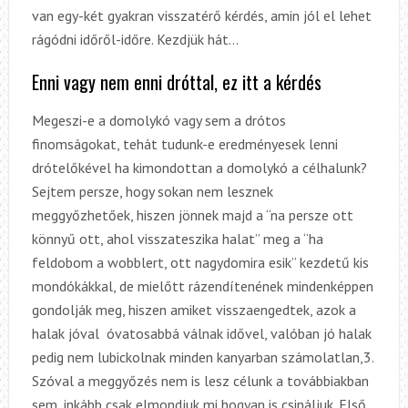
van egy-két gyakran visszatérő kérdés, amin jól el lehet
rágódni időről-időre. Kezdjük hát…
Enni vagy nem enni dróttal, ez itt a kérdés
Megeszi-e a domolykó vagy sem a drótos
finomságokat, tehát tudunk-e eredményesek lenni
drótelőkével ha kimondottan a domolykó a célhalunk?
Sejtem persze, hogy sokan nem lesznek
meggyőzhetőek, hiszen jönnek majd a “na persze ott
könnyű ott, ahol visszateszika halat” meg a “ha
feldobom a wobblert, ott nagydomira esik” kezdetű kis
mondókákkal, de mielőtt rázendítenének mindenképpen
gondolják meg, hiszen amiket visszaengedtek, azok a
halak jóval óvatosabbá válnak idővel, valóban jó halak
pedig nem lubickolnak minden kanyarban számolatlan,3.
Szóval a meggyőzés nem is lesz célunk a továbbiakban
sem, inkább csak elmondjuk mi hogyan is csináljuk. Első