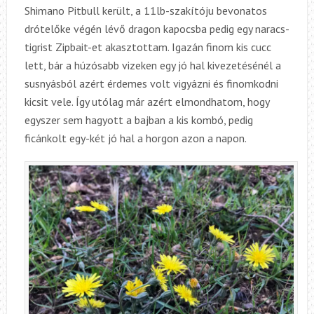
Shimano Pitbull került, a 11lb-szakítóju bevonatos
drótelőke végén lévő dragon kapocsba pedig egy naracs-
tigrist Zipbait-et akasztottam. Igazán finom kis cucc
lett, bár a húzósabb vizeken egy jó hal kivezetésénél a
susnyásból azért érdemes volt vigyázni és finomkodni
kicsit vele. Így utólag már azért elmondhatom, hogy
egyszer sem hagyott a bajban a kis kombó, pedig
ficánkolt egy-két jó hal a horgon azon a napon.