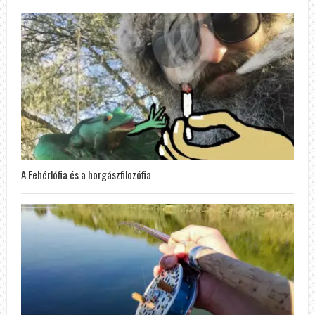
A Fehérlófia és a horgászfilozófia