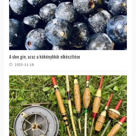
A sloe gin, azaz a kökénylikőr elkészítése
2025-11-18