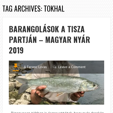
TAG ARCHIVES: TOKHAL
BARANGOLÁSOK A TISZA
PARTJÁN – MAGYAR NYÁR
2019
Ferenc Lovas
Leave a Comment
Bizonyosan többen is észrevettétek, hogy nyár derekán