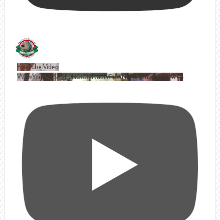
YouTube Video
VVVwYngyRjVSRDE0NGtOMFJablVPUWNBLjd0SlFxa0VoUW44