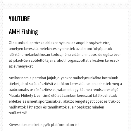
YOUTUBE
AMH Fishing
Oldalunkkal aprócska ablakot nyitunk az angol horgászéletre,
amelyen keresztül betekintés nyerhettek az albioni folyópartok
időnként melankolikusan ködös, néha vidáman napos, de egész éven
át jókedvűen zöldellő tájaira, ahol horgászbottal a kézben keressük
az élményeket.
Amikor nem a partokat járjuk, olyankor műhelymunkákra invitálunk
titeket, ahol saját készítésű videókon keresztül ismerkedhettek meg a
tradicionális úszókészítéssel, valamint egy-két heti rendszerességű
Matula Műhely Live! című élő adásainkon keresztül találkozhattok
érdekes és ismert sporttársakkal, akiktől rengeteget tippet és trükköt
hallhattok, láthattok és tanulhattok el a horgászat minden
területéről!
Kövessetek minket egyéb platformokon is!