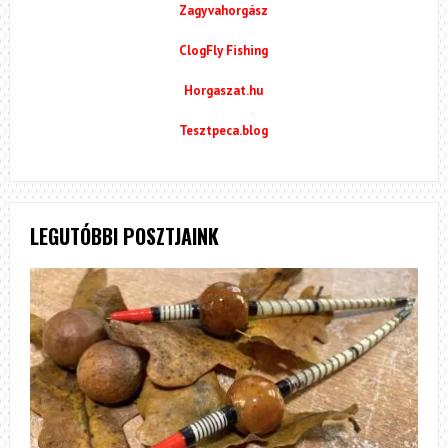
Zagyvahorgász
ClogFly Fishing
Horgaszat.hu
Tesztpeca.blog
LEGUTÓBBI POSZTJAINK