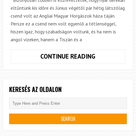
eltűntünk kis időre és Június végétől pár hétig látszólag
csend volt az Angliai Magyar Horgászok háza táján.
Persze ez a csend nem volt egyenlő a tétlenséggel,
hiszen igaz, hogy szabadságon voltunk, és ha nem is
angol vizeken, hanem a Tiszán és a
BARANGOLÁS
CONTINUE READING
A
TISZA
PARTJÁN
–
KERESÉS AZ OLDALON
MAGYAR
NYÁR
2019