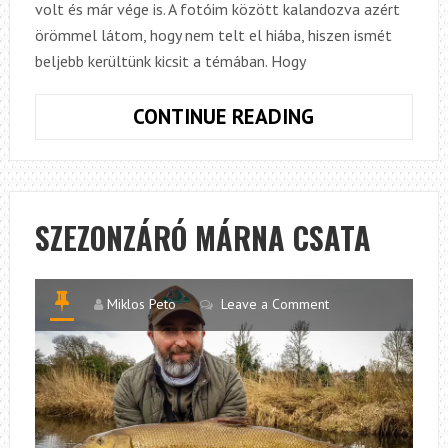
volt és már vége is. A fotóim között kalandozva azért
örömmel látom, hogy nem telt el hiába, hiszen ismét
beljebb kerültünk kicsit a témában. Hogy
ÚSZTATÁS
CONTINUE READING
A
NYÁRI
LOMBOK
ALATT
SZEZONZÁRÓ MÁRNA CSATA
Miklos Peto
Leave a Comment