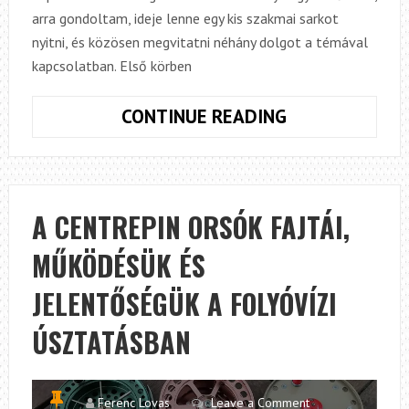
arra gondoltam, ideje lenne egy kis szakmai sarkot
nyitni, és közösen megvitatni néhány dolgot a témával
kapcsolatban. Első körben
SZAKMASARO
CONTINUE READING
1.
A CENTREPIN ORSÓK FAJTÁI,
MŰKÖDÉSÜK ÉS
JELENTŐSÉGÜK A FOLYÓVÍZI
ÚSZTATÁSBAN
Ferenc Lovas
Leave a Comment