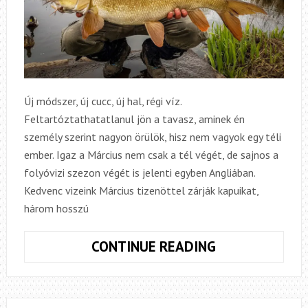
Új módszer, új cucc, új hal, régi víz.
Feltartóztathatatlanul jön a tavasz, aminek én
személy szerint nagyon örülök, hisz nem vagyok egy téli
ember. Igaz a Március nem csak a tél végét, de sajnos a
folyóvizi szezon végét is jelenti egyben Angliában.
Kedvenc vizeink Március tizenöttel zárják kapuikat,
három hosszú
SZEZONZÁRÓ
CONTINUE READING
MÁRNA
CSATA