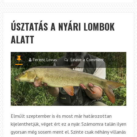
ORSÓK
FAJTÁI,
MŰKÖDÉSÜK
ÚSZTATÁS A NYÁRI LOMBOK
ÉS
ALATT
JELENTŐSÉGÜ
A
FOLYÓVÍZI
ÚSZTATÁSBAN
Ferenc Lovas
Leave a Comment
Elmúlt szeptember is és most már határozottan
kijelenthetjük, véget ért ez a nyár. Számomra talán ilyen
gyorsan még sosem ment el. Szinte csak néhány villanás