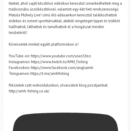
titeket, ahol saját készítésű videókon keresztül ismerkedhettek meg a
tradicionális úszókészítéssel, valamint egy-két heti rendszerességű
Matula Műhely Live! című élő adásainkon keresztül találkozhattok
érdekes és ismert sporttársakkal, akiktől rengeteget tippet és trükköt
hallhattok, láthattok és tanulhattok el a horgászat minden
területéről!
Kövessetek minket egyéb platformokon is!
YouTube-on: https://www.youtube.com/user/Lfeci
Instagramon: https://www.twitch.tv/AMH_Fishing
Facebookon: https://www.facebook.com/angliaimh
Telegramon: https://t.me/amhfishing
Nézzetek szét weboldalunkon, olvassátok blog posztjainkat:
http://amh-fishing.co.uk/