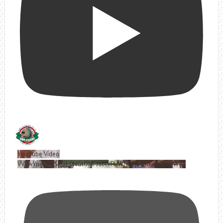
YouTube Video
VVVwYngyRjVSRDE0NGtOMFJablVPUWNBLjd0SlFxa0VoUW44