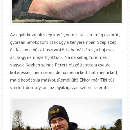
Az egyik közülük szép kövér, nem is láttam még ekkorát,
gyorsan lefotózom csak úgy a tenyeremben. Szép szép
és lassan a húsz-huszonötödik halnál járok, a baj csak
az, hogy nem ezért jöttünk. Na de sebaj, türelmes
vagyok. Közben sajnos Pétert elszólította a családi
kötelesség, nem öröm, de ha menni kell, hát menni kell,
majd bepótolja máskor. (Reméljük!) Ekkor már Tibi túl
van két domolykón, az egyik igazán szépre sikerült.