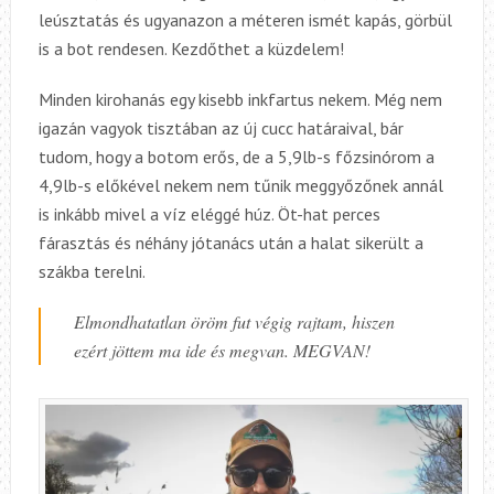
leúsztatás és ugyanazon a méteren ismét kapás, görbül
is a bot rendesen. Kezdőthet a küzdelem!
Minden kirohanás egy kisebb inkfartus nekem. Még nem
igazán vagyok tisztában az új cucc határaival, bár
tudom, hogy a botom erős, de a 5,9lb-s főzsinórom a
4,9lb-s előkével nekem nem tűnik meggyőzőnek annál
is inkább mivel a víz eléggé húz. Öt-hat perces
fárasztás és néhány jótanács után a halat sikerült a
szákba terelni.
Elmondhatatlan öröm fut végig rajtam, hiszen
ezért jöttem ma ide és megvan. MEGVAN!