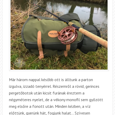
Már három nappal később ott is álltunk a parton
izgulva, izzadó tenyérrel. Részemről a rövid, gerinces
pergetőbotok után kicsit furának éreztem a
négyméteres nyelet, de a vékony monofil sem győzött
meg elsőre a fonott után. Minden kézben, a víz
előttünk, gyerünk hát, fogjunk halat… Szívesen