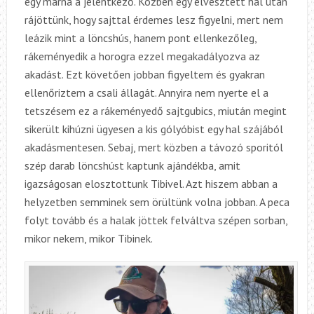
egy márna a jelentkező. Közben egy elvesztett hal után
rájöttünk, hogy sajttal érdemes lesz figyelni, mert nem
leázik mint a löncshús, hanem pont ellenkezőleg,
rákeményedik a horogra ezzel megakadályozva az
akadást. Ezt követően jobban figyeltem és gyakran
ellenőriztem a csali állagát. Annyira nem nyerte el a
tetszésem ez a rákeményedő sajtgubics, miután megint
sikerült kihúzni ügyesen a kis gólyóbist egy hal szájából
akadásmentesen. Sebaj, mert közben a távozó sporitól
szép darab löncshúst kaptunk ajándékba, amit
igazságosan elosztottunk Tibivel. Azt hiszem abban a
helyzetben semminek sem örültünk volna jobban. A peca
folyt tovább és a halak jöttek felváltva szépen sorban,
mikor nekem, mikor Tibinek.