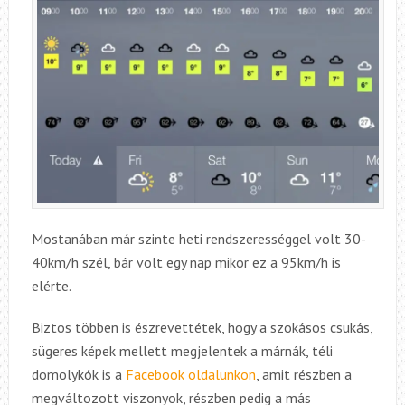
Mostanában már szinte heti rendszerességgel volt 30-
40km/h szél, bár volt egy nap mikor ez a 95km/h is
elérte.
Biztos többen is észrevettétek, hogy a szokásos csukás,
sügeres képek mellett megjelentek a márnák, téli
domolykók is a
Facebook oldalunkon
, amit részben a
megváltozott viszonyok, részben pedig a más