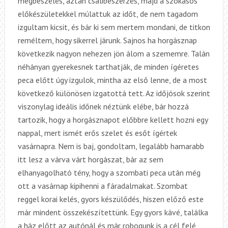
megbeszélés, aztán csalibeszerzés, majd a szokásos
előkészületekkel múlattuk az időt, de nem tagadom
izgultam kicsit, és bár ki sem mertem mondani, de titkon
reméltem, hogy sikerrel járunk. Sajnos ha horgásznap
következik nagyon nehezen jön álom a szememre. Talán
néhányan gyerekesnek tarthatják, de minden ígéretes
peca előtt úgy izgulok, mintha az első lenne, de a most
következő különösen izgatottá tett. Az időjósok szerint
viszonylag ideális időnek néztünk elébe, bár hozzá
tartozik, hogy a horgásznapot előbbre kellett hozni egy
nappal, mert ismét erős szelet és esőt ígértek
vasárnapra. Nem is baj, gondoltam, legalább hamarabb
itt lesz a várva várt horgászat, bár az sem
elhanyagolható tény, hogy a szombati peca után még
ott a vasárnap kipihenni a fáradalmakat. Szombat
reggel korai kelés, gyors készülődés, hiszen előző este
már mindent összekészítettünk. Egy gyors kávé, találka
a ház előtt az autónál és már robogunk is a cél felé