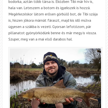
bodorka, aztán több társa is. Eközben Tibi már hív is,
hala van. Leteszem a botom és igyekszek is hozzá.
Megérkezéskor látom erősen görbülő bot, de Tibi szája
is, hiszen jókora márnát fáraszt, majd kis idő múlva
ügyesen a szákba is vezeti. Gyorsan lefotózom, pár
pillanatot gyönyörködünk benne és már megy is vissza.
Szuper, meg van a mai első darabos hal.