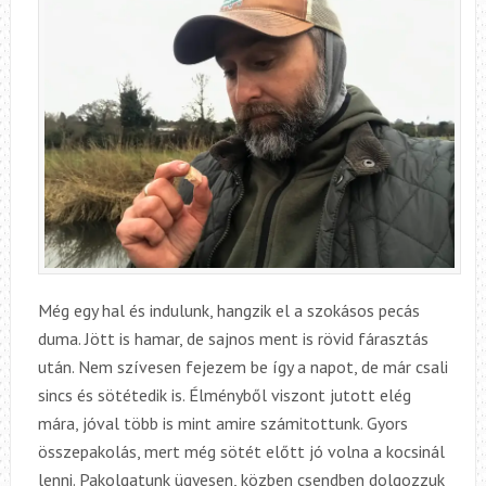
Még egy hal és indulunk, hangzik el a szokásos pecás
duma. Jött is hamar, de sajnos ment is rövid fárasztás
után. Nem szívesen fejezem be így a napot, de már csali
sincs és sötétedik is. Élményből viszont jutott elég
mára, jóval több is mint amire számitottunk. Gyors
összepakolás, mert még sötét előtt jó volna a kocsinál
lenni. Pakolgatunk ügyesen, közben csendben dolgozzuk