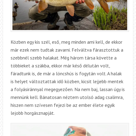
Közben egy kis szél, eső, meg minden ami kell, de ekkor
már ezek nem tudtak zavarni. Felváltva fárasztottuk a
szebbnél szebb halakat. Még három társa követte a
többieket a szákba, ekkor már késő délután volt,
fáradtunk is, de már a löncshús is fogytán volt. A halak
is helyet változtattak idő közben, kicsit lejjebb mentek
a folyásiránnyal megegyezően. Na nem baj, lassan úgy is
mennünk kell. Bánatosan néztem utolsó adag csalimra,
hiszen nem szívesen fejezi be az ember élete egyik
lejobb horgásznapját.