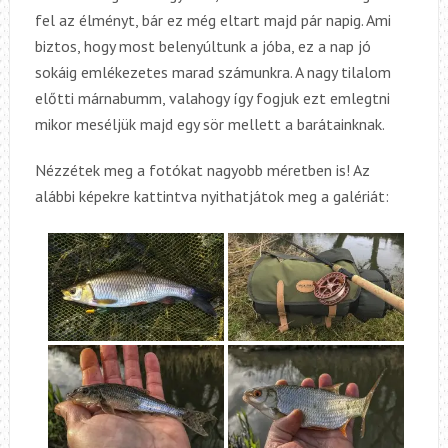
fel az élményt, bár ez még eltart majd pár napig. Ami
biztos, hogy most belenyúltunk a jóba, ez a nap jó
sokáig emlékezetes marad számunkra. A nagy tilalom
előtti márnabumm, valahogy így fogjuk ezt emlegtni
mikor meséljük majd egy sör mellett a barátainknak.
Nézzétek meg a fotókat nagyobb méretben is! Az
alábbi képekre kattintva nyithatjátok meg a galériát: