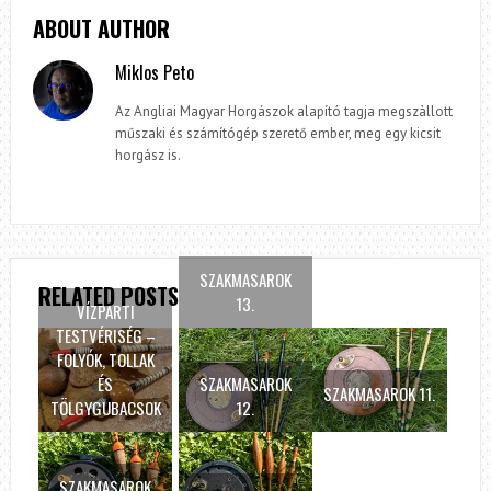
ABOUT AUTHOR
Miklos Peto
Az Angliai Magyar Horgászok alapító tagja megszàllott
műszaki és számítógép szerető ember, meg egy kicsit
horgász is.
SZAKMASAROK
RELATED POSTS
13.
VÍZPARTI
TESTVÉRISÉG –
FOLYÓK, TOLLAK
ÉS
SZAKMASAROK
SZAKMASAROK 11.
TÖLGYGUBACSOK
12.
SZAKMASAROK