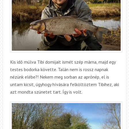
Kis idő múlva Tibi domijait ismét szép márna, majd egy
testes bodorka követte. Talán nem is rossz napnak
nézünk elébe?! Nekem meg sorban az aprónép, el is
untam kicsit, úgyhogy hívására felköltöztem Tibihez, aki
azt mondta szünetet tart. Így is volt.