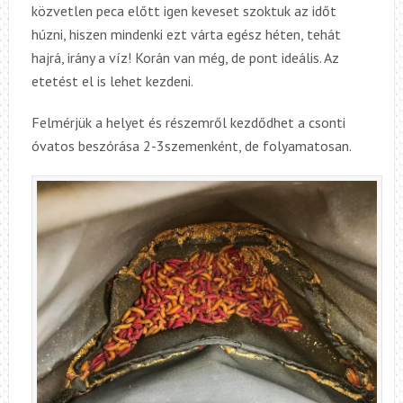
közvetlen peca előtt igen keveset szoktuk az időt
húzni, hiszen mindenki ezt várta egész héten, tehát
hajrá, irány a víz! Korán van még, de pont ideális. Az
etetést el is lehet kezdeni.
Felmérjük a helyet és részemről kezdődhet a csonti
óvatos beszórása 2-3szemenként, de folyamatosan.