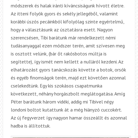
módszerek és halak iránti kíváncsiságunk hívott életre.
Az itteni folyók gyors és sekély jellegéből, valamint
korábbi úszós pecáinkból kifolyólag szinte egyértelmű,
hogy a választásunk az úsztatásra esett. Nagyon
szerencsésen, Tibi barátunk már rendelkezett némi
tudásanyaggal ezen módszer terén, amit szívesen meg
is osztott velünk, (bár őt rakósbotos múltja is
segítette), így ismét nem kellett a nulláról kezdeni. Az
elhatározást gyors tanácskozás követte a botok, orsók
és egyéb finomságok terén, majd ezt követően azonnal
cselekedtünk. Egy kis szokásos csapatmunka
következett, néhány horgászbolt meglátogatása. Amíg
Péter barátunk három vidéki, addig mi Tibivel négy
londoni boltot kutattunk át a még hiányzó cuccokért.
Az új fegyverzet így nagyon hamar összeállt és azonnal
hadba is állítottuk.