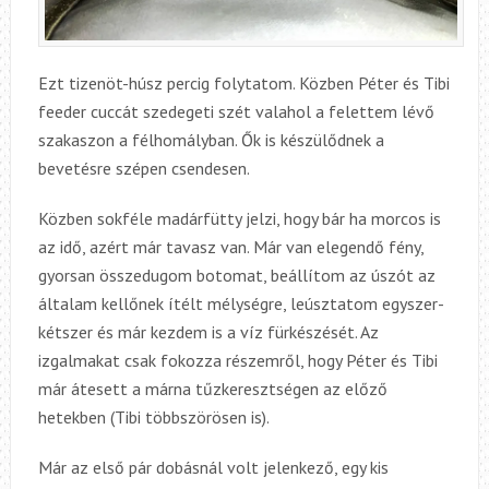
Ezt tizenöt-húsz percig folytatom. Közben Péter és Tibi
feeder cuccát szedegeti szét valahol a felettem lévő
szakaszon a félhomályban. Ők is készülődnek a
bevetésre szépen csendesen.
Közben sokféle madárfütty jelzi, hogy bár ha morcos is
az idő, azért már tavasz van. Már van elegendő fény,
gyorsan összedugom botomat, beállítom az úszót az
általam kellőnek ítélt mélységre, leúsztatom egyszer-
kétszer és már kezdem is a víz fürkészését. Az
izgalmakat csak fokozza részemről, hogy Péter és Tibi
már átesett a márna tűzkeresztségen az előző
hetekben (Tibi többszörösen is).
Már az első pár dobásnál volt jelenkező, egy kis