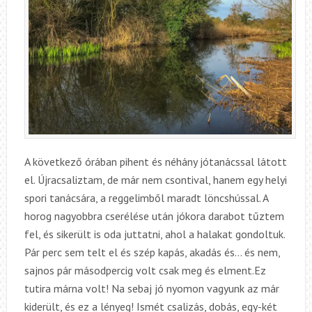
A következő órában pihent és néhány jótanácssal látott
el. Újracsaliztam, de már nem csontival, hanem egy helyi
spori tanácsára, a reggelimből maradt löncshússal. A
horog nagyobbra cserélése után jókora darabot tűztem
fel, és sikerült is oda juttatni, ahol a halakat gondoltuk.
Pár perc sem telt el és szép kapás, akadás és… és nem,
sajnos pár másodpercig volt csak meg és elment.Ez
tutira márna volt! Na sebaj jó nyomon vagyunk az már
kiderült, és ez a lényeg! Ismét csalizás, dobás, egy-két