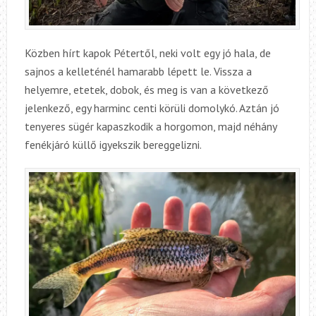
Közben hírt kapok Pétertől, neki volt egy jó hala, de
sajnos a kelleténél hamarabb lépett le. Vissza a
helyemre, etetek, dobok, és meg is van a következő
jelenkező, egy harminc centi körüli domolykó. Aztán jó
tenyeres sügér kapaszkodik a horgomon, majd néhány
fenékjáró küllő igyekszik bereggelizni.