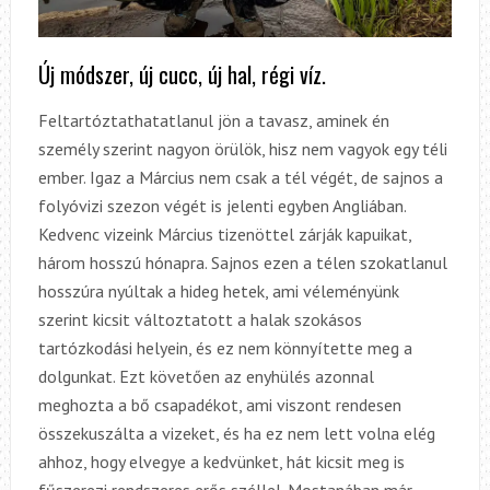
Új módszer, új cucc, új hal, régi víz.
Feltartóztathatatlanul jön a tavasz, aminek én
személy szerint nagyon örülök, hisz nem vagyok egy téli
ember. Igaz a Március nem csak a tél végét, de sajnos a
folyóvizi szezon végét is jelenti egyben Angliában.
Kedvenc vizeink Március tizenöttel zárják kapuikat,
három hosszú hónapra. Sajnos ezen a télen szokatlanul
hosszúra nyúltak a hideg hetek, ami véleményünk
szerint kicsit változtatott a halak szokásos
tartózkodási helyein, és ez nem könnyítette meg a
dolgunkat. Ezt követően az enyhülés azonnal
meghozta a bő csapadékot, ami viszont rendesen
összekuszálta a vizeket, és ha ez nem lett volna elég
ahhoz, hogy elvegye a kedvünket, hát kicsit meg is
fűszerezi rendszeres erős széllel. Mostanában már