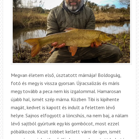
Megvan életem első, úsztatott márnája! Boldogság,
fotó és megy is vissza gyorsan. Újracsalizás és máris
megy tovább a peca nem kis izgalommal. Hamarosan
újabb hal, ismét szép márna. Közben Tibi is kipihente
magát, kedvet is kapott és indult a felettem lévő
helyre. Sajnos elfogyott a löncshús, na nem baj, a nálam
lévő sajtból gyúrtunk egy kis gombócot, most ezzel
póbálkozok. Kicsit többet kellett várni de igen, ismét