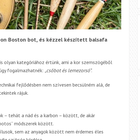
yton Boston bot,
és
kézzel készített balsafa
s olyan kategóriához értünk, ami a kor szemszögéből
n úgy fogalmazhatnék:
„csőbot és lemezorsó”
.
chnikai fejlődésben nem szívesen becsülném alá, de
ekintek rájuk.
k – tehát a nád és a karbon – között, de akár
botos” módszerek
között
.
ílusok, sem
az
anyagok között nem érdemes éles
edig szükség kérdése.