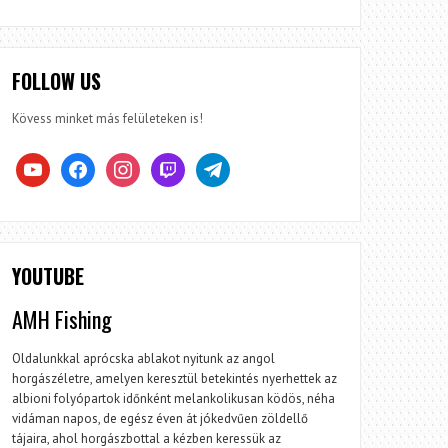
FOLLOW US
Kövess minket más felületeken is!
youtube
facebook
instagram
twitch
telegram
YOUTUBE
AMH Fishing
Oldalunkkal aprócska ablakot nyitunk az angol
horgászéletre, amelyen keresztül betekintés nyerhettek az
albioni folyópartok időnként melankolikusan ködös, néha
vidáman napos, de egész éven át jókedvűen zöldellő
tájaira, ahol horgászbottal a kézben keressük az