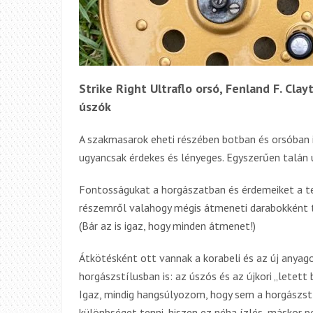
Strike Right Ultraflo orsó, Fenland F. Cla
úszók
A szakmasarok
eheti
részében botban és orsóban i
ugyancsak érdekes és lényeges. Egyszerűen talá
Fontosságukat a horgászatban és érdemeiket a te
részemről valahogy mégis átmeneti darabok
ként
t
(Bár az is igaz, hogy minden átmene
t
!)
Átkötésként ott vannak a korabeli és az új anyago
horgászstílusban is: az úszós és az újkori „lete
tt
Igaz, mindig hangsúlyozom, hogy sem
a
horgászst
különbséget tenni, hiszen ez néha ízlés, máskor p