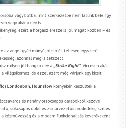
y orsóba vagy botba,
mint
szerkezetbe
nem látunk bele. Így
lcsín
vagy akár
a név is.
ékenység, ezért a horgász érezze is jól magát közben – és
i.
re az angol gyártmányú, olcsó és teljesen egyszerű
ekesség, azonnal meg is tetszett.
isz milyen jól hangzó név a
„Strike Right”
.
Viccesen akár
a világsikerhez, de ezzel azért még várjunk egy kicsit.
erflo) Londonban, Hounslow
környékén készültek a
özépcsavaros és néhány orsócsapos daraboktól kezdve
ható, sokcsapos dobú és zsinórvezetős modellekig széles
et a kézművesség és a modern funkcionalitás keverékeként