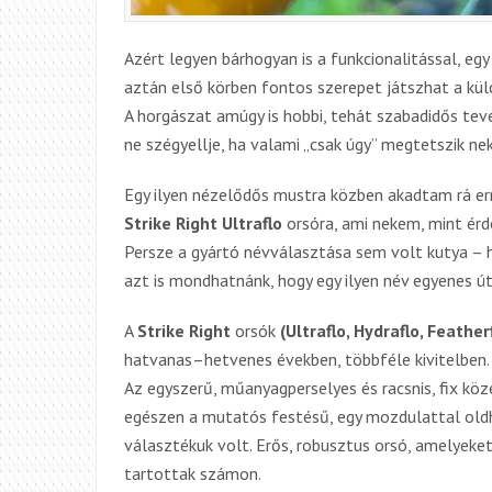
Azért legyen bárhogyan is a funkcionalitással, eg
aztán első körben fontos szerepet játszhat a kü
A horgászat amúgy is hobbi, tehát szabadidős tev
ne szégyellje, ha valami „csak úgy” megtetszik nek
Egy ilyen nézelődős mustra közben akadtam rá er
Strike Right Ultraflo
orsóra, ami nekem, mint érd
Persze a gyártó névválasztása sem volt kutya – h
azt is mondhatnánk, hogy
egy ilyen név
egyenes út 
A
Strike Right
orsók
(Ultraflo, Hydraflo, Feath
hatvanas–hetvenes években, többféle kivitelben.
Az egyszerű, műanyagperselyes
és
racsnis, fix k
egészen a mutatós festésű, egy mozdulattal old
választékuk volt. Erős, robusztus orsó, amelyek
tart
ottak
számon.