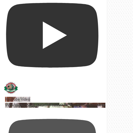
YouTube Video
VVVwYngyRjVSRDE0NGtOMFJablVPUWNBLjd0SlFxa0VoUW44