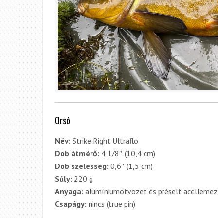
Orsó
Név:
Strike Right Ultraflo
Dob átmérő:
4 1/8″ (10,4 cm)
Dob szélesség:
0,6″ (1,5 cm)
Súly:
220 g
Anyaga:
alumíniumötvözet és préselt acéllemez
Csapágy:
nincs (true pin)