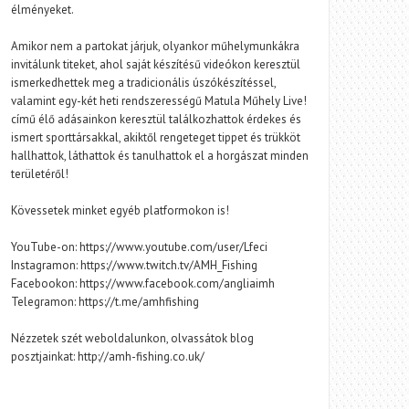
élményeket.
Amikor nem a partokat járjuk, olyankor műhelymunkákra
invitálunk titeket, ahol saját készítésű videókon keresztül
ismerkedhettek meg a tradicionális úszókészítéssel,
valamint egy-két heti rendszerességű Matula Műhely Live!
című élő adásainkon keresztül találkozhattok érdekes és
ismert sporttársakkal, akiktől rengeteget tippet és trükköt
hallhattok, láthattok és tanulhattok el a horgászat minden
területéről!
Kövessetek minket egyéb platformokon is!
YouTube-on: https://www.youtube.com/user/Lfeci
Instagramon: https://www.twitch.tv/AMH_Fishing
Facebookon: https://www.facebook.com/angliaimh
Telegramon: https://t.me/amhfishing
Nézzetek szét weboldalunkon, olvassátok blog
posztjainkat: http://amh-fishing.co.uk/