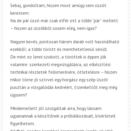
Sebaj, gondoltam, hiszen most amúgy sem úszót
kerestem.
Na de pár úszó már csak elfér ott a többi “pár” mellett
– hisz
en
az
úszókból
sosem elég, nem igaz?
Nagyon kevés, pontosan három darab volt használható
ezekből; a többi törött és menthetetlenül sérült.
De mint ez lenni szokott, a töröttek is éppen jók
valamire: szerkezeti megvizsgálásra, az elkészítési
technikai részletek felismerésére, ötletelésre – hiszen
mikor törne jó szívvel egy horgász egy szép úszót
pusztán a vizsgálódás kedvéért, tízenkettőt meg még
úgysem?
Mindemellett jól szolgáltak arra, hogy lássam:
ugyanannak a készítőnek a próbálkozásait, kísérleteit
figyelhetem.
Nádból, gondos kezekkel összerakott úszók: rövidek,