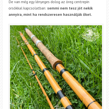
De van még egy lényeges dolog az öreg centrepin
orsókkal kapcsolatban:
semmi nem tesz jót nekik
annyira, mint ha rendszeresen használják őket.