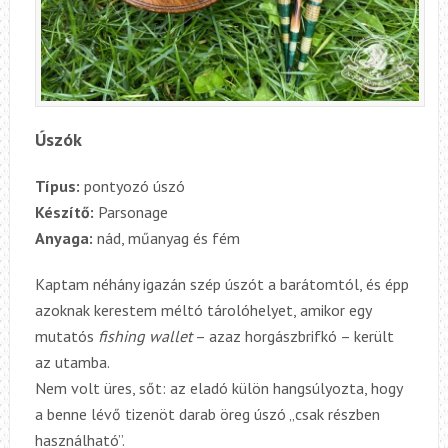
Úszók
Típus:
pontyozó úszó
Készítő:
Parsonage
Anyaga:
nád,
műanyag és fém
Kaptam néhány igazán szép úszót a barátomtól, és épp
azoknak kerestem méltó tárolóhelyet, amikor egy
mutatós
fishing wallet
– azaz horgászbrifkó – került
az utamba.
Nem volt üres, sőt: az eladó külön hangsúlyozta, hogy
a benne lévő tizenöt darab öreg úszó „csak részben
használható”.