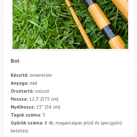
Bot
Készítő:
ismeretlen
Anyaga:
nád
Orsótartó:
csúszó
Hossza:
12,3’ (375 cm)
Nyélhossz:
23″ (58 cm)
Tagok száma:
3
Gyűrűk száma:
8 db, magastalpas (első és spiccgyűrű
betétes)