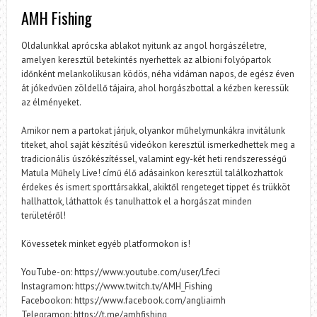
AMH Fishing
Oldalunkkal aprócska ablakot nyitunk az angol horgászéletre,
amelyen keresztül betekintés nyerhettek az albioni folyópartok
időnként melankolikusan ködös, néha vidáman napos, de egész éven
át jókedvűen zöldellő tájaira, ahol horgászbottal a kézben keressük
az élményeket.
Amikor nem a partokat járjuk, olyankor műhelymunkákra invitálunk
titeket, ahol saját készítésű videókon keresztül ismerkedhettek meg a
tradicionális úszókészítéssel, valamint egy-két heti rendszerességű
Matula Műhely Live! című élő adásainkon keresztül találkozhattok
érdekes és ismert sporttársakkal, akiktől rengeteget tippet és trükköt
hallhattok, láthattok és tanulhattok el a horgászat minden
területéről!
Kövessetek minket egyéb platformokon is!
YouTube-on: https://www.youtube.com/user/Lfeci
Instagramon: https://www.twitch.tv/AMH_Fishing
Facebookon: https://www.facebook.com/angliaimh
Telegramon: https://t.me/amhfishing