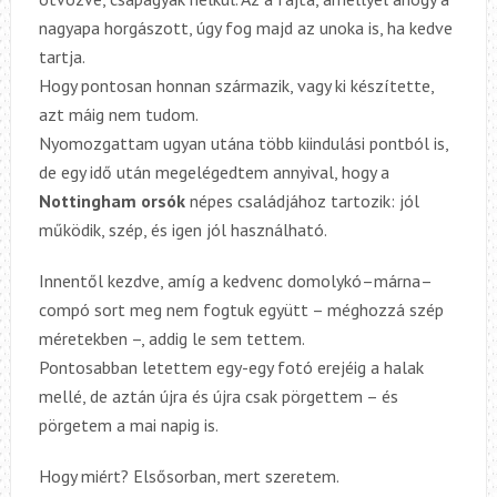
nagyapa horgászott, úgy fog majd az unoka is, ha kedve
tartja.
Hogy pontosan honnan származik, vagy ki készítette,
azt máig nem tudom.
Nyomozgattam ugyan utána több kiindulási pontból is,
de egy idő után megelégedtem annyival, hogy a
Nottingham orsók
népes családjához tartozik: jól
működik, szép, és igen jól használható.
Innentől kezdve, amíg a kedvenc domolykó–márna–
compó sort meg nem fogtuk együtt – méghozzá szép
méretekben –, addig le sem tettem.
Pontosabban letettem egy-egy fotó erejéig a halak
mellé, de aztán újra és újra csak pörgettem – és
pörgetem a mai napig is.
Hogy miért? Elsősorban, mert szeretem.