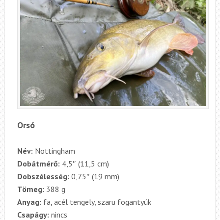
Orsó
Név:
Nottingham
Dobátmérő:
4,5″ (11,5 cm)
Dobszélesség:
0,75″ (19 mm)
Tömeg:
388 g
Anyag:
fa, acél tengely, szaru fogantyúk
Csapágy:
nincs