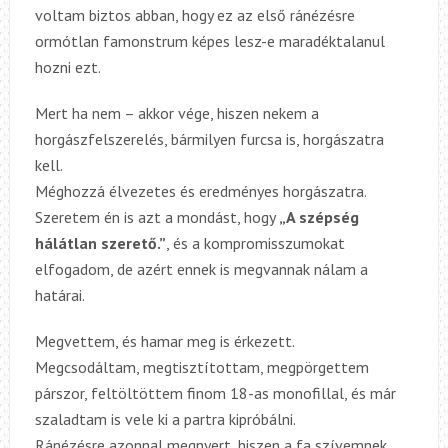
voltam biztos abban, hogy ez az első ránézésre
ormótlan famonstrum képes lesz-e maradéktalanul
hozni ezt.
Mert ha nem – akkor vége, hiszen nekem a
horgászfelszerelés, bármilyen furcsa is, horgászatra
kell.
Méghozzá élvezetes és eredményes horgászatra.
Szeretem én is azt a mondást, hogy
„A szépség
hálátlan szerető.”
, és a kompromisszumokat
elfogadom, de azért ennek is megvannak nálam a
határai.
Megvettem, és hamar meg is érkezett.
Megcsodáltam, megtisztítottam, megpörgettem
párszor, feltöltöttem finom 18-as monofillal, és már
szaladtam is vele ki a partra kipróbálni.
Ránézésre azonnal megnyert, hiszen a fa szívemnek