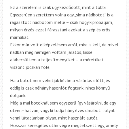
Ez a szerelem is csak úgy kezdődött, mint a többi.
Egyszerűen szerettem volna egy „sima nádbotot” is a
ragasztott nádbotom mellé – csak hogy kipróbáljam,
milyen érzés ezzel fárasztani azokat a szép és erős
márnákat.
Ekkor már volt elképzelésem arról, mire is kell, de mivel
nádban még nemigen voltam járatos, kissé
alábecsültem a teljesítményüket – a méretüket
viszont jócskán fölé.
Ha a botot nem vehetjük kézbe a vásárlás előtt, és
eddig is csak néhány hasonlót fogtunk, nincs könnyű
dolgunk.
Még a mai botoknál sem egyszerű így vásárolni, de egy
ötven–hatvan, vagy ki tudja hány éves darabot… olyat
venni látatlanban olyan, mint használt autót.
Hosszas keresgélés után végre megtetszett egy, amely