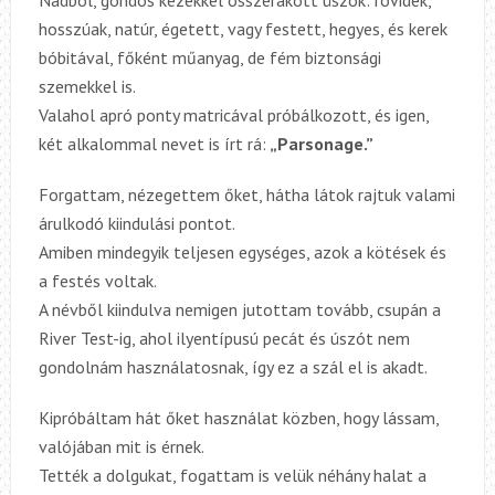
hosszúak
, natúr,
égetett
,
vagy
festett,
hegyes, és kerek
bóbitával
, főként műanyag, de fém biztonsági
szemekkel is.
Valahol apró ponty matricával próbálkozott, és igen,
két
alkalommal nevet is írt rá:
„Parsonage.”
Forgattam, nézegettem őket, hátha látok rajtuk valami
árulkodó kiindulási pontot.
Amiben mindegyik teljesen egységes, azok a kötések és
a festés voltak.
A névből kiindulva nemigen jutottam tovább, csupán a
River Test-ig, ahol ilyentípusú pecát és úszót nem
gondolnám használatosnak,
így ez a szál el is akadt.
Kipróbáltam hát őket használat közben, hogy lássam,
valójában mit is érnek.
Tették a dolgukat, fogattam is velük néhány halat a