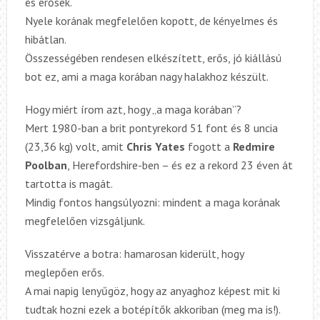
és erősek.
Nyele korának megfelelően kopott, de kényelmes és
hibátlan.
Összességében rendesen elkészített, erős, jó kiállású
bot ez, ami a maga korában nagy halakhoz készült.
Hogy miért írom azt, hogy „a maga korában”?
Mert 1980-ban a brit pontyrekord 51 font és 8 uncia
(23,36 kg) volt, amit
Chris Yates
fogott a
Redmire
Poolban
, Herefordshire-ben – és ez a rekord 23 éven át
tartotta is magát.
Mindig fontos hangsúlyozni: mindent a maga korának
megfelelően vizsgáljunk.
Visszatérve a botra: hamarosan kiderült, hogy
meglepően erős.
A mai napig lenyűgöz, hogy az anyaghoz képest mit ki
tudtak hozni ezek a botépítők akkoriban (meg ma is!).