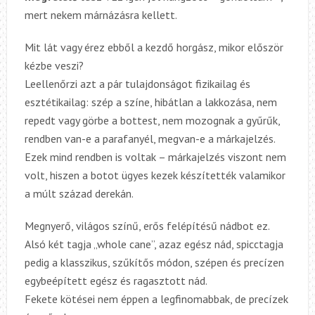
mert nekem márnázásra kellett.
Mit lát vagy érez ebből a kezdő horgász, mikor először
kézbe veszi?
Leellenőrzi azt a pár tulajdonságot fizikailag és
esztétikailag: szép a színe, hibátlan a lakkozása, nem
repedt vagy görbe a bottest, nem mozognak a gyűrűk,
rendben van-e a parafanyél, megvan-e a márkajelzés.
Ezek mind rendben is voltak – márkajelzés viszont nem
volt, hiszen a botot ügyes kezek készítették valamikor
a múlt század derekán.
Megnyerő, világos színű, erős felépítésű nádbot ez.
Alsó két tagja „whole cane”, azaz egész nád, spicc­tagja
pedig a klasszikus, szűkítős módon, szépen és precízen
egybeépített egész és ragasztott nád.
Fekete kötései nem éppen a legfinomabbak, de precízek