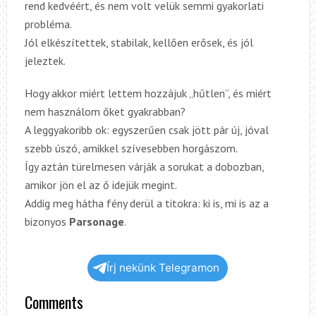
rend kedvéért, és nem volt velük semmi gyakorlati
probléma.
Jól elkészítettek, stabilak, kellően erősek, és jól
jeleztek.
Hogy akkor miért lettem hozzájuk „hűtlen”, és miért
nem használom őket gyakrabban?
A leggyakoribb ok: egyszerűen csak jött pár új, jóval
szebb úszó, amikkel szívesebben horgászom.
Így aztán türelmesen várják a sorukat a dobozban,
amikor jön
el
az
ő
idejük
megint
.
Addig meg hátha fény derül a titokra: ki is, mi is az a
bizonyos
Parsonage
.
Írj nekünk Telegramon
Comments