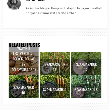
Az Angliai Magyar Horgászok alapító tagja, megszállott
horgász és természet szerető ember.
RELATED POSTS
VÍZPARTI
TESTVÉRISÉG –
FOLYÓK, TOLLAK
ÉS
SZAKMASAROK
SZAKMASAROK
TÖLGYGUBACSOK
13.
12.
SZAKMASAROK
SZAKMASAROK 9.
SZAKMASAROK 8.
10.