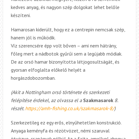
kedves anyag, és nagyon szép dolgokat lehet belőle
készíteni.
Hamarosan kiderült, hogy ez a centrepin nemcsak szép,
hanem jól is működik.
Víz szerencsére épp volt bőven – ami nem hátrány,
főleg mert a nádbotok gyűrűi sem a legújabb módiak.
De az orsó hamar bizonyította létjogosultságát, és
gyorsan elfoglalta előkelő helyét a
horgászdobozomban.
(Akit a Nottingham orsó története és szerkezeti
felépítése érdekel, az olvassa el a
Szakmasarok
8.
részét.
https://amh-fishing.co.uk/szakmasarok-8/
)
Szerkezetileg ez egy erős, elnyűhetetlen konstrukció.
Anyaga keményfa és rézötvözet, némi szaruval
ötvözve, csapágyak nélkül. Az a fajta, amellyel ahogy a