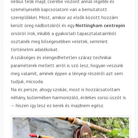
nélkül telik majd, cserébe viszont annál régebbi és
személyesebb kapcsolatom van a bemutatott
szereplőkkel. Most, amikor az elsők között hozzám
került öreg nádbotokról és egy
Nottingham centrepin
orsóról írok, inkább a gyakorlati tapasztalataimból
osztanék meg bőségesebben veletek, semmint
történelmi adalékokat.
A szükséges és elengedhetetlen száraz technikai
paraméterek mellett arról is szó lesz, hogyan veszünk
meg valamit, aminek éppen a lényegi részéről azt sem
tudjuk, micsoda.
Na és persze, ahogy szokás, most is hozzácsatoltam
néhány, küllemében harmonizáló, érdekes sorsú úszót is
— hiszen így lesz ez kerek és majdnem egész.