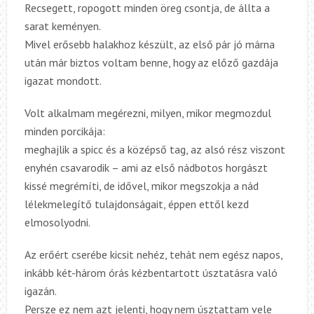
Recsegett, ropogott minden öreg csontja, de állta a
sarat keményen.
Mivel erősebb halakhoz készült, az első pár jó márna
után már biztos voltam benne, hogy az előző gazdája
igazat mondott.
Volt alkalmam megérezni, milyen, mikor megmozdul
minden porcikája:
meghajlik a spicc és a középső tag, az alsó rész viszont
enyhén csavarodik – ami az első nádbotos horgászt
kissé megrémíti, de idővel, mikor megszokja a nád
lélekmelegítő tulajdonságait, éppen ettől kezd
elmosolyodni.
Az erőért cserébe kicsit nehéz, tehát nem egész napos,
inkább két-három órás kézbentartott úsztatásra való
igazán.
Persze ez nem azt jelenti, hogy nem úsztattam vele