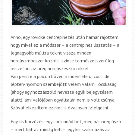
Anno, egy rövidke centrepinezés után hamar rájöttem,
hogy mivel ez a módszer – a centrepines úsztatás – a
legnagyobb múltra tekint vissza minden
horgászmódszer között, szinte természetszerűleg
összeforr az öreg horgászeszközökkel.
Van persze a piacon bőven mindenféle új cucc, de
lépten-nyomon szembejött velem valami „ócskaság”
(ahogy egy hozzászóló nevezte egyik bejegyzésem
alatt), ami valójában egyáltalán nem is volt csúnya.
Szóval elkezdtem ezeket is óvatosan ízlelgetni.
Egy kis börzézés, egy tonkinnád bot, meg pár öreg úszó
– mert hát az mindig kell –, egy kis szakmázás az