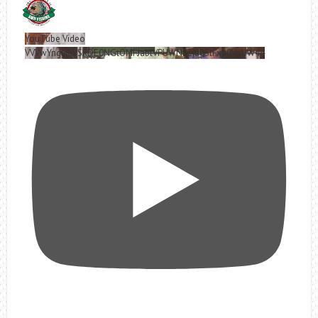
YouTube Video
VVVwYngyRjVSRDE0NGtOMFJablVPUWNBLjd0SlFxa0VoUW44