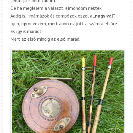
felülírja – nem tudom.
De ha meglelem a választ, elmondom nektek.
Addig is… márnázok és compózok ezzel a „
nagyival
”.
Igen, így nevezem, mert anno ez jött a számra elsőre –
és így is maradt.
Mert az első mindig az első marad.