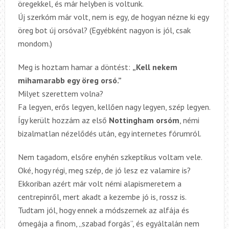
öregekkel, és már helyben is voltunk.
Új szerkóm már volt, nem is egy, de hogyan nézne ki egy
öreg bot új orsóval? (Egyébként nagyon is jól, csak
mondom.)
Meg is hoztam hamar a döntést:
„Kell nekem
mihamarabb egy öreg orsó.”
Milyet szerettem volna?
Fa legyen, erős legyen, kellően nagy legyen, szép legyen.
Így került hozzám az első
Nottingham orsóm
, némi
bizalmatlan nézelődés után, egy internetes fórumról.
Nem tagadom, elsőre enyhén szkeptikus voltam vele.
Oké, hogy régi, meg szép, de jó lesz ez valamire is?
Ekkoriban azért már volt némi alapismeretem a
centrepinről, mert akadt a kezembe jó is, rossz is.
Tudtam jól, hogy ennek a módszernek az alfája és
ómegája a finom, „szabad forgás”, és egyáltalán nem