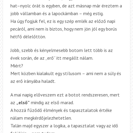
hat–nyolc órát is egyben, de azt másnap már éreztem a
jobb vállamban és a lapockámban – még estig.
Ha úgy fogjuk fel, ez is egy szép emlék az előző napi
pecáról, ami nem is biztos, hogy nem jön jól egy borús
hétfő délelőttön.
Jobb, szebb és kényelmesebb botom lett több is az
évek során, de az „erő” itt megállt nálam.
Miért?
Mert közben kialakult egy stílusom – ami nem a súly és
az erő irányába haladt.
A mai napig előveszem ezt a botot rendszeresen, mert
az
„első”
mindig az első marad.
A hozzá fűződő élmények és tapasztalatok értéke
nálam megkérdőjelezhetetlen.
Talán majd egyszer a logika, a tapasztalat vagy az idő