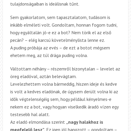
tulajdonságaiban is ideálisnak tűnt.
Sem gyakorlatom, sem tapasztalatom, tudásom is
inkább elméleti volt. Gondoltam, honnan fogom tudni,
hogy egyáltalán jó-e ez a bot? Nem törik el az első
pecán? – elég karcsú követelménylista lenne ez.
A puding próbája az evés – de ezt a botot mégsem
ehetem meg, az túl drága puding volna.
Váltottam néhány – részemről bizonytalan – levelet az
öreg eladóval, aztán belevágtam.
Levelezhettem volna bármeddig, hiszen ideje és kedve
is volt a kedves eladónak, de úgysem derült volna ki az
idők végtelenségéig sem, hogy például kényelmes-e
nekem ez a bot, vagy hogyan viselkedik áradó vízen egy
testesebb hal alatt.
Az eladó elmondása szerint
„nagy halakhoz is
megfelelő lesz”
. Ez igen jól hangzott – gondoltam –,