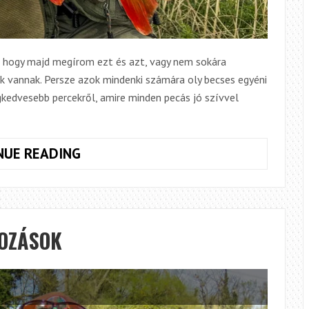
, hogy majd megírom ezt és azt, vagy nem sokára
k vannak. Persze azok mindenki számára oly becses egyéni
egkedvesebb percekről, amire minden pecás jó szívvel
VAN,
NUE READING
AMIKOR
KÉNYTELENEK
VAGYUNK
A
OZÁSOK
FOTELBÓL
HORGÁSZNI