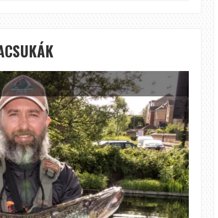
VIZEKEN,
NAGY
HALAK
NYOMÁBAN
NACSUKÁK