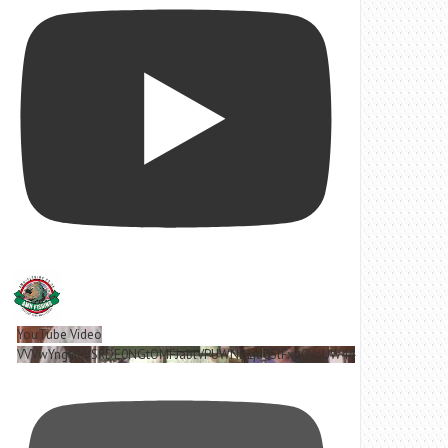
YouTube Video
VVVwYngyRjVSRDE0NGtOMFJablVPUWNBLjd0SlFxa0VoUW44