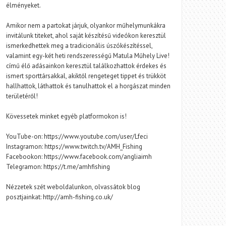
élményeket.
Amikor nem a partokat járjuk, olyankor műhelymunkákra
invitálunk titeket, ahol saját készítésű videókon keresztül
ismerkedhettek meg a tradicionális úszókészítéssel,
valamint egy-két heti rendszerességű Matula Műhely Live!
című élő adásainkon keresztül találkozhattok érdekes és
ismert sporttársakkal, akiktől rengeteget tippet és trükköt
hallhattok, láthattok és tanulhattok el a horgászat minden
területéről!
Kövessetek minket egyéb platformokon is!
YouTube-on: https://www.youtube.com/user/Lfeci
Instagramon: https://www.twitch.tv/AMH_Fishing
Facebookon: https://www.facebook.com/angliaimh
Telegramon: https://t.me/amhfishing
Nézzetek szét weboldalunkon, olvassátok blog
posztjainkat: http://amh-fishing.co.uk/