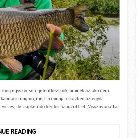
n még egyszer sem jelentkeztünk, aminek az oka nem
ll kapnom magam, mert a minap miközben az egyik
 vicces, de csípkelődő kérdés hangzott el. „Visszavonultál
KIS
NUE READING