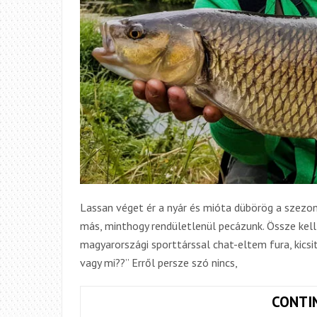
Lassan véget ér a nyár és mióta dübörög a szezo
más, minthogy rendületlenül pecázunk. Össze ke
magyarországi sporttárssal chat-eltem fura, kicsit
vagy mi??” Erről persze szó nincs,
CONTI