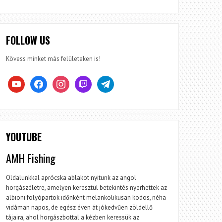
FOLLOW US
Kövess minket más felületeken is!
youtube
facebook
instagram
twitch
telegram
YOUTUBE
AMH Fishing
Oldalunkkal aprócska ablakot nyitunk az angol
horgászéletre, amelyen keresztül betekintés nyerhettek az
albioni folyópartok időnként melankolikusan ködös, néha
vidáman napos, de egész éven át jókedvűen zöldellő
tájaira, ahol horgászbottal a kézben keressük az