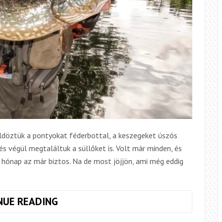
Üldöztük a pontyokat féderbottal, a keszegeket úszós
és végül megtaláltuk a süllőket is. Volt már minden, és
 hónap az már biztos. Na de most jöjjön, ami még eddig
LONDONI
NUE READING
CSÖVES