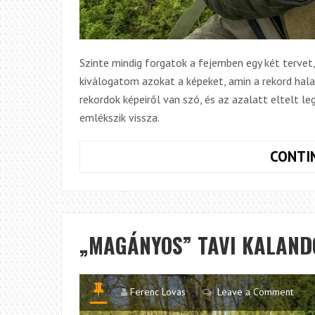
Szinte mindig forgatok a fejemben egy két tervet
kiválogatom azokat a képeket, amin a rekord hala
rekordok képeiről van szó, és az azalatt eltelt l
emlékszik vissza.
CONTI
„MAGÁNYOS” TAVI KALAND
Ferenc Lovas
Leave a Comment