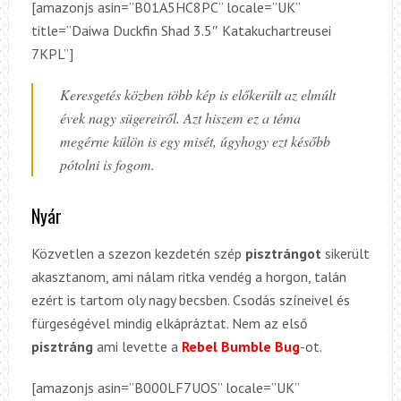
[amazonjs asin=”B01A5HC8PC” locale=”UK”
title=”Daiwa Duckfin Shad 3.5″ Katakuchartreusei
7KPL”]
Keresgetés közben több kép is előkerült az elmúlt
évek nagy sügereiről. Azt hiszem ez a téma
megérne külön is egy misét, úgyhogy ezt később
pótolni is fogom.
Nyár
Közvetlen a szezon kezdetén szép
pisztrángot
sikerült
akasztanom, ami nálam ritka vendég a horgon, talán
ezért is tartom oly nagy becsben. Csodás színeivel és
fürgeségével mindig elkápráztat. Nem az első
pisztráng
ami levette a
Rebel Bumble Bug
-ot.
[amazonjs asin=”B000LF7UOS” locale=”UK”