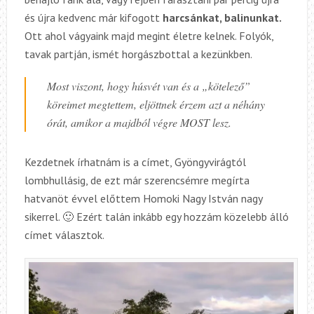
és újra kedvenc már kifogott
harcsánkat, balinunkat.
Ott ahol vágyaink majd megint életre kelnek. Folyók,
tavak partján, ismét horgászbottal a kezünkben.
Most viszont, hogy húsvét van és a „kötelező”
köreimet megtettem, eljöttnek érzem azt a néhány
órát, amikor a majdból végre MOST lesz.
Kezdetnek írhatnám is a címet, Gyöngyvirágtól
lombhullásig, de ezt már szerencsémre megírta
hatvanöt évvel előttem Homoki Nagy István nagy
sikerrel. 🙂 Ezért talán inkább egy hozzám közelebb álló
címet választok.