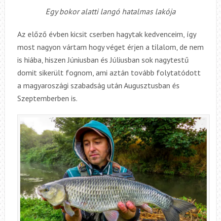
Egy bokor alatti langó hatalmas lakója
Az előző évben kicsit cserben hagytak kedvenceim, így
most nagyon vártam hogy véget érjen a tilalom, de nem
is hiába, hiszen Júniusban és Júliusban sok nagytestű
domit sikerült fognom, ami aztán tovább folytatódott
a magyaroszági szabadság után Augusztusban és
Szeptemberben is.