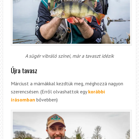
A sügér vibráló színei, már a tavaszt idézik
Újra tavasz
Márciust a márnákkal kezdtük meg, méghozzá nagyon
szerencsésen. (Erről olvashattok egy
korábbi
írásomban
bővebben)