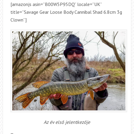
[amazonjs asin=”B00W5P95DQ” locale=”UK”
title=”Savage Gear Loose Body Cannibal Shad 6.8cm 3g
Clown”]
Az év első jelentkezője