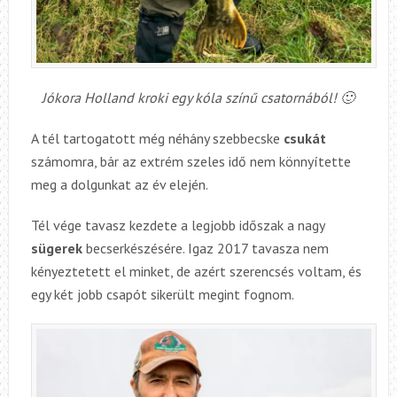
Jókora Holland kroki egy kóla színű csatornából! 🙂
A tél tartogatott még néhány szebbecske
csukát
számomra, bár az extrém szeles idő nem könnyítette
meg a dolgunkat az év elején.
Tél vége tavasz kezdete a legjobb időszak a nagy
sügerek
becserkészésére. Igaz 2017 tavasza nem
kényeztetett el minket, de azért szerencsés voltam, és
egy két jobb csapót sikerült megint fognom.