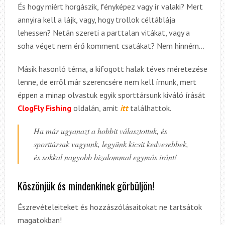
És hogy miért horgászik, fényképez vagy ír valaki? Mert
annyira kell a lájk, vagy, hogy trollok céltáblája
lehessen? Netán szereti a parttalan vitákat, vagy a
soha véget nem érő komment csatákat? Nem hinném…
Másik hasonló téma, a kifogott halak téves méretezése
lenne, de erről már szerencsére nem kell írnunk, mert
éppen a minap olvastuk egyik sporttársunk kiváló írását
ClogFly Fishing
oldalán, amit
itt
találhattok.
Ha már ugyanazt a hobbit választottuk, és
sporttársak vagyunk, legyünk kicsit kedvesebbek,
és sokkal nagyobb bizalommal egymás iránt!
Köszönjük és mindenkinek görbüljön!
Észrevételeiteket és hozzászólásaitokat ne tartsátok
magatokban!