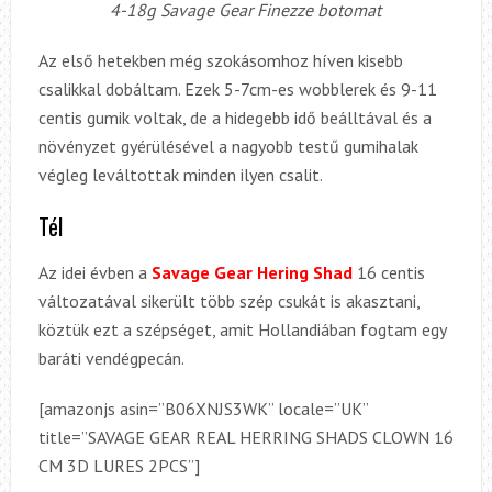
4-18g Savage Gear Finezze botomat
Az első hetekben még szokásomhoz híven kisebb
csalikkal dobáltam. Ezek 5-7cm-es wobblerek és 9-11
centis gumik voltak, de a hidegebb idő beálltával és a
növényzet gyérülésével a nagyobb testű gumihalak
végleg leváltottak minden ilyen csalit.
Tél
Az idei évben a
Savage Gear Hering Shad
16 centis
változatával sikerült több szép csukát is akasztani,
köztük ezt a szépséget, amit Hollandiában fogtam egy
baráti vendégpecán.
[amazonjs asin=”B06XNJS3WK” locale=”UK”
title=”SAVAGE GEAR REAL HERRING SHADS CLOWN 16
CM 3D LURES 2PCS”]