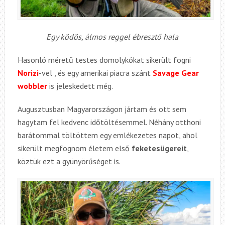
Egy ködös, álmos reggel ébresztő hala
Hasonló méretű testes domolykókat sikerült fogni
Norizi
-vel , és egy amerikai piacra szánt
Savage Gear
wobbler
is jeleskedett még.
Augusztusban Magyarországon jártam és ott sem
hagytam fel kedvenc időtöltésemmel. Néhány otthoni
barátommal töltöttem egy emlékezetes napot, ahol
sikerült megfognom életem első
feketesügereit
,
köztük ezt a gyünyörűséget is.