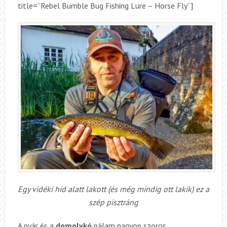
title=”Rebel Bumble Bug Fishing Lure – Horse Fly”]
Egy vidéki híd alatt lakott (és még mindig ott lakik) ez a
szép pisztráng
A nyár és a
domolykó
nálam nagyon szoros