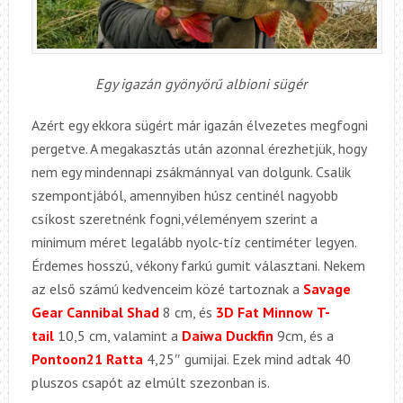
Egy igazán gyönyörű albioni sügér
Azért egy ekkora sügért már igazán élvezetes megfogni
pergetve. A megakasztás után azonnal érezhetjük, hogy
nem egy mindennapi zsákmánnyal van dolgunk. Csalik
szempontjából, amennyiben húsz centinél nagyobb
csíkost szeretnénk fogni,véleményem szerint a
minimum méret legalább nyolc-tíz centiméter legyen.
Érdemes hosszú, vékony farkú gumit választani. Nekem
az első számú kedvenceim közé tartoznak a
Savage
Gear Cannibal Shad
8 cm, és
3D Fat Minnow
T-
tail
10,5 cm, valamint a
Daiwa Duckfin
9cm, és a
Pontoon21 Ratta
4,25″ gumijai. Ezek mind adtak 40
pluszos csapót az elmúlt szezonban is.