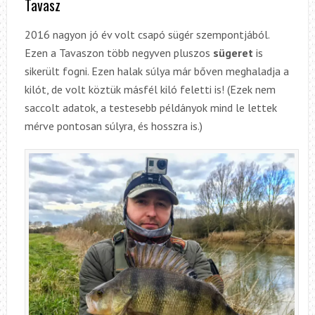
Tavasz
2016 nagyon jó év volt csapó sügér szempontjából.
Ezen a Tavaszon több negyven pluszos
sügeret
is
sikerült fogni. Ezen halak súlya már bőven meghaladja a
kilót, de volt köztük másfél kiló feletti is!
(Ezek nem
saccolt adatok, a testesebb példányok mind le lettek
mérve pontosan súlyra, és hosszra is.)