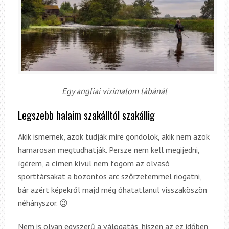
Egy angliai vízimalom lábánál
Legszebb halaim szakálltól szakállig
Akik ismernek, azok tudják mire gondolok, akik nem azok
hamarosan megtudhatják. Persze nem kell megijedni,
ígérem, a címen kívül nem fogom az olvasó
sporttársakat a bozontos arc szőrzetemmel riogatni,
bár azért képekről majd még óhatatlanul visszaköszön
néhányszor. 😉
Nem is olyan egyszerű a válogatás, hiszen az ez időben