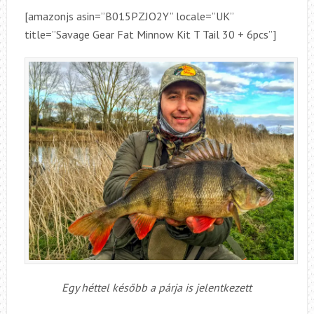
[amazonjs asin=”B015PZJO2Y” locale=”UK”
title=”Savage Gear Fat Minnow Kit T Tail 30 + 6pcs”]
Egy héttel később a párja is jelentkezett