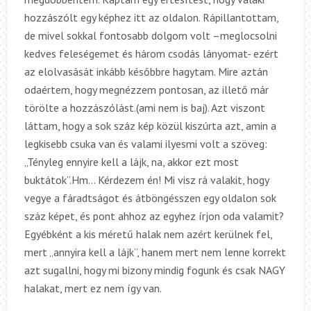
hozzászólt egy képhez itt az oldalon. Rápillantottam,
de mivel sokkal fontosabb dolgom volt –meglocsolni
kedves feleségemet és három csodás lányomat- ezért
az elolvasását inkább későbbre hagytam. Mire aztán
odaértem, hogy megnézzem pontosan, az illető már
törölte a hozzászólást.(ami nem is baj). Azt viszont
láttam, hogy a sok száz kép közül kiszúrta azt, amin a
legkisebb csuka van és valami ilyesmi volt a szöveg:
„Tényleg ennyire kell a lájk, na, akkor ezt most
buktátok”.Hm… Kérdezem én! Mi visz rá valakit, hogy
vegye a fáradtságot és átböngésszen egy oldalon sok
száz képet, és pont ahhoz az egyhez írjon oda valamit
?
Egyébként a kis méretű halak nem azért kerülnek fel,
mert „annyira kell a lájk”, hanem mert nem lenne korrekt
azt sugallni, hogy mi bizony mindig fogunk és csak NAGY
halakat, mert ez nem így van.