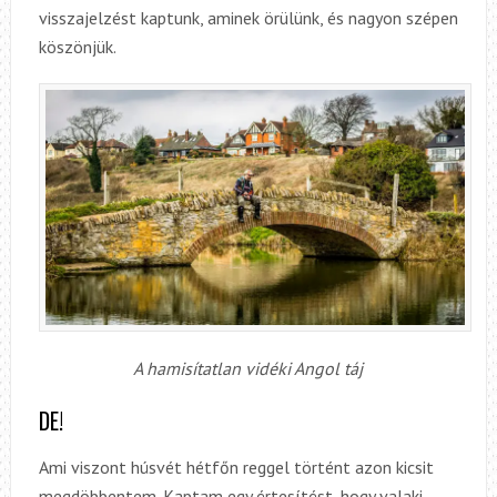
visszajelzést kaptunk, aminek örülünk, és nagyon szépen
köszönjük.
A hamisítatlan vidéki Angol táj
DE!
Ami viszont húsvét hétfőn reggel történt azon kicsit
megdöbbentem. Kaptam egy értesítést, hogy valaki