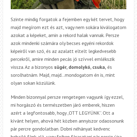
Szinte mindig forgatok a fejemben egy két tervet, hogy
majd megírom ezt és azt, vagy nem sokára kiválogatom
azokat a képeket, amin a rekord halak vannak. Persze
azok mindenki számára oly becses egyéni rekordok
képeiről van szó, és az azalatt eltelt legkedvesebb
percekről, amire minden pecás jó szívvel emlékszik
vissza. Az a bizonyos
sügér, domolykó, csuka,
és
sorolhatnám. Majd, majd…mondogatom én is, mint
olyan sokan közülünk.
Minden bizonnyal persze rengetegen vagyunk így ezzel,
mi horgászó és természetben járó emberek, hiszen
azért a legfontosabb, hogy „OTT LEGYÜNK”. Ott a
kívánt helyen, ahová hét közben annyiszor odaosonunk
pár percre gondolatban. Dobni néhányat kedvenc
behajló fánk alá, vagy fejben fárasztani pár percig újra