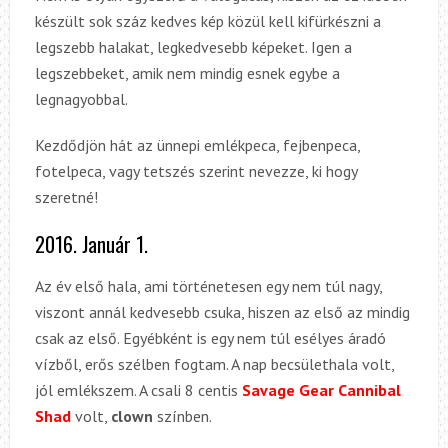
készült sok száz kedves kép közül kell kifürkészni a
legszebb halakat, legkedvesebb képeket. Igen a
legszebbeket, amik nem mindig esnek egybe a
legnagyobbal.
Kezdődjön hát az ünnepi emlékpeca, fejbenpeca,
fotelpeca, vagy tetszés szerint nevezze, ki hogy
szeretné!
2016. Január 1.
Az év első hala, ami történetesen egy nem túl nagy,
viszont annál kedvesebb csuka, hiszen az első az mindig
csak az első. Egyébként is egy nem túl esélyes áradó
vízből, erős szélben fogtam. A nap becsülethala volt,
jól emlékszem. A csali 8 centis
Savage Gear Cannibal
Shad
volt,
clown
színben.