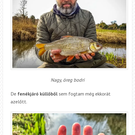
Nagy, öreg bodri
De
fenékjáró küllőből
sem fogtam még ekkorát
azelőtt.