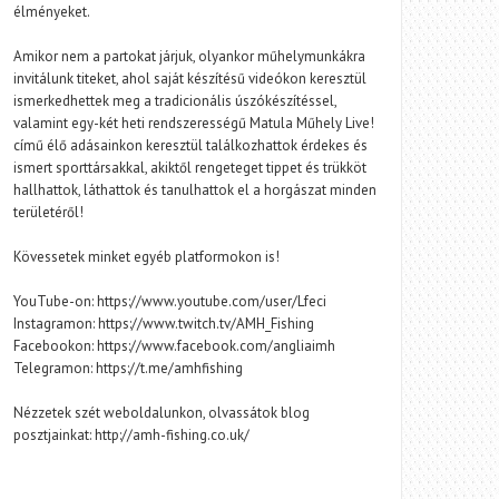
élményeket.
Amikor nem a partokat járjuk, olyankor műhelymunkákra
invitálunk titeket, ahol saját készítésű videókon keresztül
ismerkedhettek meg a tradicionális úszókészítéssel,
valamint egy-két heti rendszerességű Matula Műhely Live!
című élő adásainkon keresztül találkozhattok érdekes és
ismert sporttársakkal, akiktől rengeteget tippet és trükköt
hallhattok, láthattok és tanulhattok el a horgászat minden
területéről!
Kövessetek minket egyéb platformokon is!
YouTube-on: https://www.youtube.com/user/Lfeci
Instagramon: https://www.twitch.tv/AMH_Fishing
Facebookon: https://www.facebook.com/angliaimh
Telegramon: https://t.me/amhfishing
Nézzetek szét weboldalunkon, olvassátok blog
posztjainkat: http://amh-fishing.co.uk/