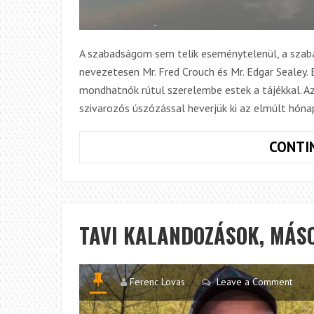
A szabadságom sem telik eseménytelenül, a szaba
nevezetesen Mr. Fred Crouch és Mr. Edgar Sealey. 
mondhatnók rútul szerelembe estek a tájékkal. Az
szivarozós úszózással heverjük ki az elmúlt hóna
CONTI
TAVI KALANDOZÁSOK, MÁS
Ferenc Lovas
Leave a Comment