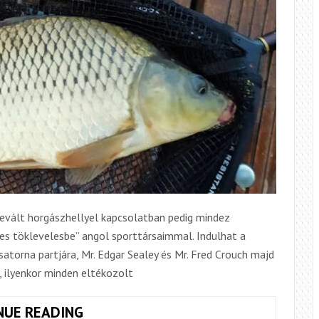
bevált horgászhellyel kapcsolatban pedig mindez
tes töklevelesbe” angol sporttársaimmal. Indulhat a
torna partjára, Mr. Edgar Sealey és Mr. Fred Crouch majd
 ilyenkor minden eltékozolt
VISSZATÉRÉS
NUE READING