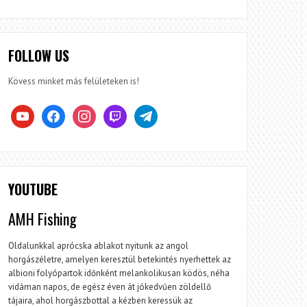
FOLLOW US
Kövess minket más felületeken is!
youtube
facebook
instagram
twitch
telegram
YOUTUBE
AMH Fishing
Oldalunkkal aprócska ablakot nyitunk az angol
horgászéletre, amelyen keresztül betekintés nyerhettek az
albioni folyópartok időnként melankolikusan ködös, néha
vidáman napos, de egész éven át jókedvűen zöldellő
tájaira, ahol horgászbottal a kézben keressük az