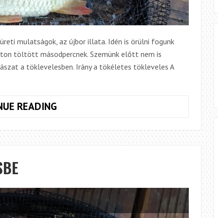
reti mulatságok, az újbor illata. Idén is örülni fogunk
rton töltött másodpercnek. Szemünk előtt nem is
szat a töklevelesben. Irány a tökéletes tökleveles A
SZEPTEMBER
NUE READING
SBE