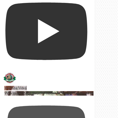
YouTube Video
VVVwYngyRjVSRDE0NGtOMFJablVPUWNBLjd0SlFxa0VoUW44