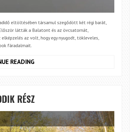
didő eltöltésében társamul szegődött két régi barát,
Először látták a Balatont és az övcsatornát,
 elképzelés az volt, hogy egy nyugodt, tökleveles,
pok fáradalmait.
LEVÉL
NUE READING
CSOPORTTÁRSAIMNAK
ODIK RÉSZ