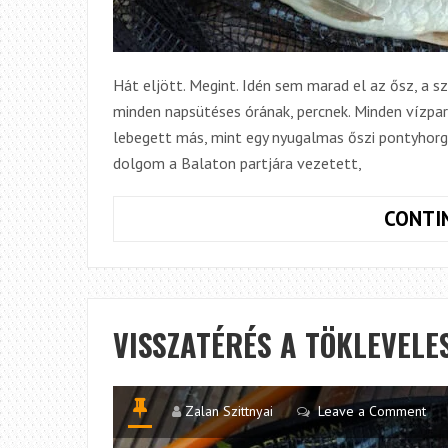
Hát eljött. Megint. Idén sem marad el az ősz, a szü
minden napsütéses órának, percnek. Minden vízpa
lebegett más, mint egy nyugalmas őszi pontyhorgá
dolgom a Balaton partjára vezetett,
CONTI
VISSZATÉRÉS A TÖKLEVELE
Zalan Szittnyai
Leave a Comment