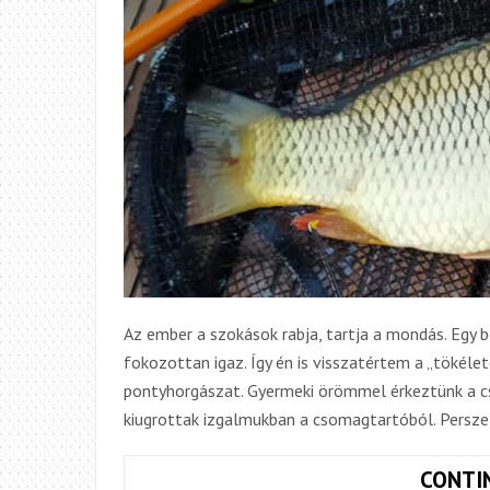
Az ember a szokások rabja, tartja a mondás. Egy 
fokozottan igaz. Így én is visszatértem a „tökéle
pontyhorgászat. Gyermeki örömmel érkeztünk a csa
kiugrottak izgalmukban a csomagtartóból. Persze,
CONTI