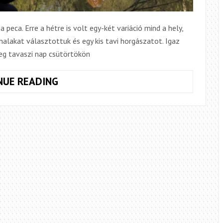
 peca. Erre a hétre is volt egy-két variáció mind a hely,
lakat választottuk és egy kis tavi horgászatot. Igaz
eg tavaszi nap csütörtökön
TAVI
NUE READING
KALANDOZÁSOK,
MÁSODIK
RÉSZ