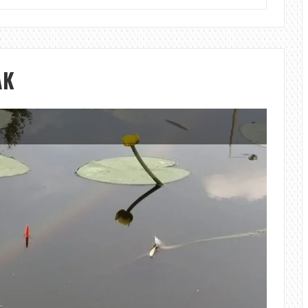
A
TÖKLEVELESBE
AK