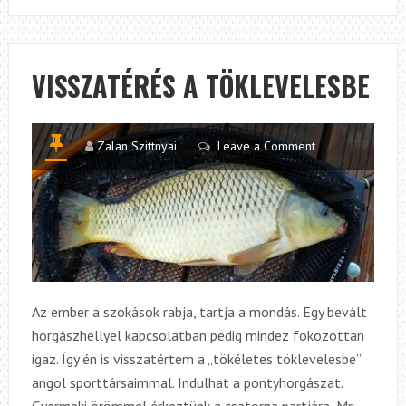
BODORKÁI
VISSZATÉRÉS A TÖKLEVELESBE
Zalan Szittnyai
Leave a Comment
Az ember a szokások rabja, tartja a mondás. Egy bevált
horgászhellyel kapcsolatban pedig mindez fokozottan
igaz. Így én is visszatértem a „tökéletes töklevelesbe”
angol sporttársaimmal. Indulhat a pontyhorgászat.
Gyermeki örömmel érkeztünk a csatorna partjára, Mr.