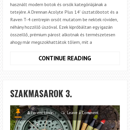
használt modern botok és orsók kategóriájának a
tetejére. A Drennan Acolyte Plus 14′ úsztatóbotot és a
Raven T-4 centrepin orsót mutatom be nektek röviden,
néhány hozzillő úszóval. Ezek kipróbáltan egy igazán
összeillő, prémium párost alkotnak és természetesen
ahogy már megszokhattátok tőlem, mit a
SZAKMASARO
CONTINUE READING
4.
SZAKMASAROK 3.
Ferenc Lovas
Leave a Comment