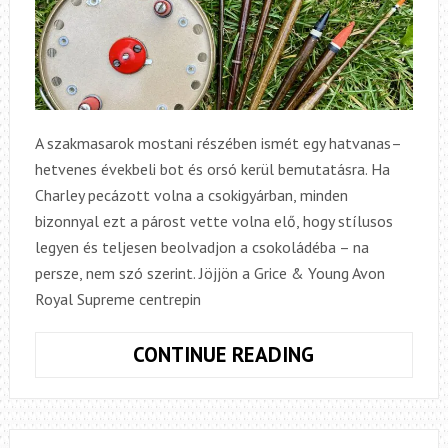
A szakmasarok mostani részében ismét egy hatvanas–
hetvenes évekbeli bot és orsó kerül bemutatásra. Ha
Charley pecázott volna a csokigyárban, minden
bizonnyal ezt a párost vette volna elő, hogy stílusos
legyen és teljesen beolvadjon a csokoládéba – na
persze, nem szó szerint. Jöjjön a Grice & Young Avon
Royal Supreme centrepin
SZAKMASARO
CONTINUE READING
7.