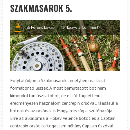
SZAKMASAROK 5.
Ferenc Lovas
Leave a Comment
Folytatódjon a Szakmasarok, amelyben ma kicsit
formabontó leszek. A most bemutatott bot nem
kimondottan úsztatóbot, de ettől függetlenül
eredményesen használom centrepin orsóval, ráadásul a
botnak és az orsónak is Magyarország a szülőhazája.
Erre az alkalomra a Hokév Velence botot és a Captain
centrepin orsót tartogattam néhány Captain úszóval,