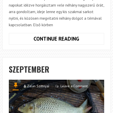
napokat idézve horgásztam vele néhány nagyszerű órát,
arra gondoltam, ideje lenne egy kis szakmai sarkot
nyitni, és közösen megvitatni néhány dolgot a témával
kapcsolatban. Első körben
SZAKMASARO
CONTINUE READING
1.
SZEPTEMBER
Zalan Szittnyai
Leave a Comment