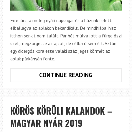
Erre járt a meleg nyári napsugár és a házunk felett
elballagva az ablakon bekandikált, De mindhiába, hisz
itthon senkit nem talált. Pár hét múlva jött a fürge őszi
szél, megzörgette az ajtót, de célba ő sem ért. Aztán
egy didergős kora este valaki száz jeges körmét az
ablak párkányán fente.
NAPSUGÁRRA
CONTINUE READING
JÁRÓK,
SZÉLLEL
CIMBORÁLÓK
KÖRÖS KÖRÜLI KALANDOK –
MAGYAR NYÁR 2019