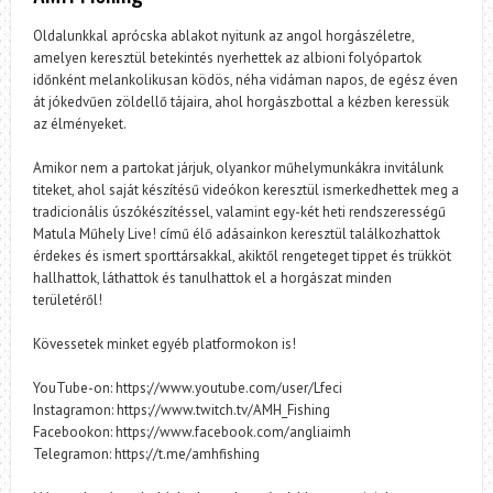
Oldalunkkal aprócska ablakot nyitunk az angol horgászéletre,
amelyen keresztül betekintés nyerhettek az albioni folyópartok
időnként melankolikusan ködös, néha vidáman napos, de egész éven
át jókedvűen zöldellő tájaira, ahol horgászbottal a kézben keressük
az élményeket.
Amikor nem a partokat járjuk, olyankor műhelymunkákra invitálunk
titeket, ahol saját készítésű videókon keresztül ismerkedhettek meg a
tradicionális úszókészítéssel, valamint egy-két heti rendszerességű
Matula Műhely Live! című élő adásainkon keresztül találkozhattok
érdekes és ismert sporttársakkal, akiktől rengeteget tippet és trükköt
hallhattok, láthattok és tanulhattok el a horgászat minden
területéről!
Kövessetek minket egyéb platformokon is!
YouTube-on: https://www.youtube.com/user/Lfeci
Instagramon: https://www.twitch.tv/AMH_Fishing
Facebookon: https://www.facebook.com/angliaimh
Telegramon: https://t.me/amhfishing