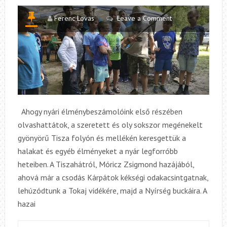
Ferenc Lovas
Leave a Comment
Ahogy nyári élménybeszámolóink első részében
olvashattátok, a szeretett és oly sokszor megénekelt
gyönyörű Tisza folyón és mellékén keresgettük a
halakat és egyéb élményeket a nyár legforróbb
heteiben. A Tiszahátról, Móricz Zsigmond hazájából,
ahová már a csodás Kárpátok kékségi odakacsintgatnak,
lehúzódtunk a Tokaj vidékére, majd a Nyírség buckáira. A
hazai