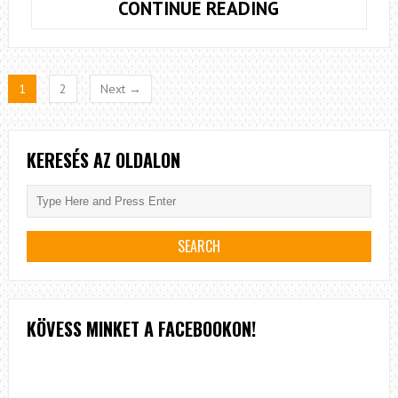
KÖRÖS
CONTINUE READING
KÖRÜLI
KALANDOK
–
1
2
Next →
MAGYAR
NYÁR
2019
KERESÉS AZ OLDALON
KÖVESS MINKET A FACEBOOKON!