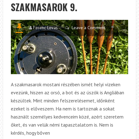
SZAKMASAROK 9.
Ferenc Lovas
Leave a Comment
A szakmasarok mostani részében ismét helyi vizeken
evezünk, hiszen az orsó, a bot és az úszók is Angliában
készültek. Mint minden felszerelésemet, időnként
ezeket is előveszem. Ha nem is tartoznak a sokat
használt személyes kedvenceim közé, azért szeretem
őket, és van velük némi tapasztalatom is. Nem is
kérdés, hogy bőven