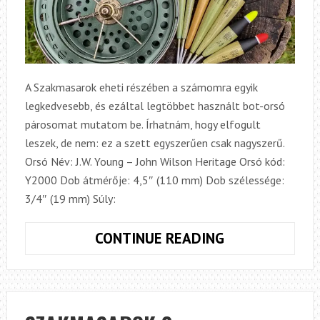
A Szakmasarok eheti részében a számomra egyik
legkedvesebb, és ezáltal legtöbbet használt bot-orsó
párosomat mutatom be. Írhatnám, hogy elfogult
leszek, de nem: ez a szett egyszerűen csak nagyszerű.
Orsó Név: J.W. Young – John Wilson Heritage Orsó kód:
Y2000 Dob átmérője: 4,5″ (110 mm) Dob szélessége:
3/4″ (19 mm) Súly:
SZAKMASARO
CONTINUE READING
3.