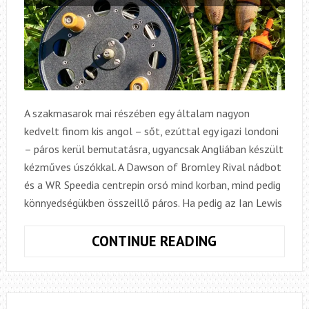
A szakmasarok mai részében egy általam nagyon
kedvelt finom kis angol – sőt, ezúttal egy igazi londoni
– páros kerül bemutatásra, ugyancsak Angliában készült
kézműves úszókkal. A Dawson of Bromley Rival nádbot
és a WR Speedia centrepin orsó mind korban, mind pedig
könnyedségükben összeillő páros. Ha pedig az Ian Lewis
SZAKMASARO
CONTINUE READING
10.