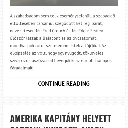
A szabadságom sem telik eseménytelenül, a szabadidő
eltöltésében társamul szegődött két régi barát,
nevezetesen Mr. Fred Crouch és Mr. Edgar Sealey.
Először látták a Balatont és az övcsatornát,
mondhatnók rútul szerelembe estek a tájékkal. Az
elképzelés az volt, hogy egy nyugodt, tökleveles,
szivarozós úszózással heverjük ki az elmúlt hónapok
fáradalmait.
LEVÉL
CONTINUE READING
CSOPORTTÁR
AMERIKA KAPITÁNY HELYETT