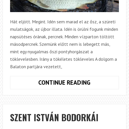
Hát eljött. Megint. Idén sem marad el az ősz, a szüreti
mulatságok, az újbor illata. Idén is örülni fogunk minden
napsütéses órának, percnek. Minden vízparton töltött
másodpercnek. Szemünk előtt nem is lebegett más,
mint egy nyugalmas őszi pontyhorgászat a
töklevelesben. Irány a tökéletes tökleveles A dolgom a
Balaton partjára vezetett,
SZEPTEMBER
CONTINUE READING
SZENT ISTVÁN BODORKÁI