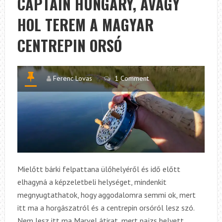
CAPTAIN HUNGARY, AVAGY
HOL TEREM A MAGYAR
CENTREPIN ORSÓ
Ferenc Lovas
1 Comment
Mielőtt bárki felpattana ülőhelyéről és idő előtt
elhagyná a képzeletbeli helységet, mindenkit
megnyugtathatok, hogy aggodalomra semmi ok, mert
itt ma a horgászatról és a centrepin orsóról lesz szó.
Nem lesz itt ma Marvel átirat, mert pajzs helyett