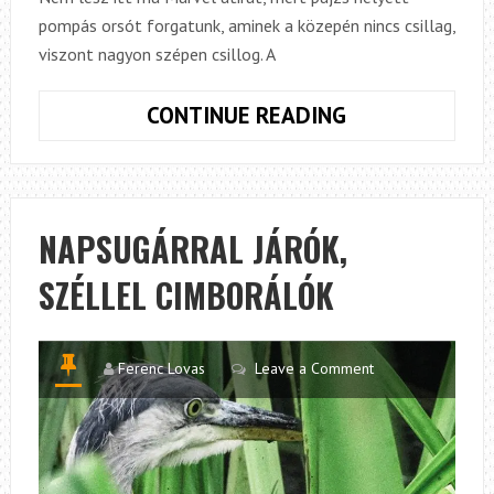
pompás orsót forgatunk, aminek a közepén nincs csillag,
viszont nagyon szépen csillog. A
AMERIKA
CONTINUE READING
KAPITÁNY
HELYETT
CAPTAIN
HUNGARY,
NAPSUGÁRRAL JÁRÓK,
AVAGY
SZÉLLEL CIMBORÁLÓK
HOL
TEREM
A
MAGYAR
Ferenc Lovas
Leave a Comment
CENTREPIN
ORSÓ