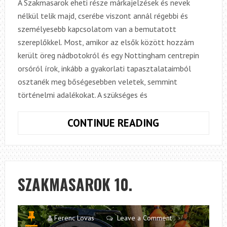
A Szakmasarok eheti része márkajelzések és nevek
nélkül telik majd, cserébe viszont annál régebbi és
személyesebb kapcsolatom van a bemutatott
szereplőkkel. Most, amikor az elsők között hozzám
került öreg nádbotokról és egy Nottingham centrepin
orsóról írok, inkább a gyakorlati tapasztalataimból
osztanék meg bőségesebben veletek, semmint
történelmi adalékokat. A szükséges és
SZAKMASARO
CONTINUE READING
11.
SZAKMASAROK 10.
Ferenc Lovas
Leave a Comment