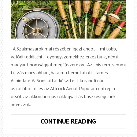
A Szakmasarok mai részében igazi angol – mi több,
valódi redditchi – gyöngyszemekhez érkeztünk, némi
magyar finomsággal megfűszerezve. Azt hiszem, semmi
túlzás nincs abban, ha a ma bemutatott, James
Aspindale & Sons által készített korabeli nád
úszatóbotot és az Allcock Aerial Popular centrepin
orsót az akkori horgászcikk-gyártás büszkeségeinek
nevezzük.
SZAKMASARO
CONTINUE READING
13.