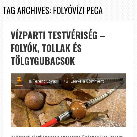
TAG ARCHIVES: FOLYÓVÍZI PECA
VÍZPARTI TESTVÉRISÉG –
FOLYÓK, TOLLAK ÉS
TÖLGYGUBACSOK
Ferenc Lovas
Leave a Comment
A vízparti életközösség szeretete Egészen kicsi korom