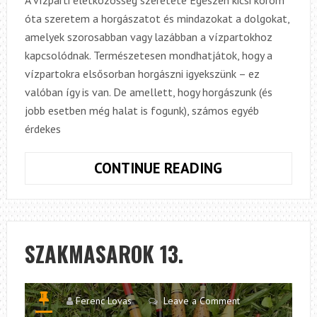
óta szeretem a horgászatot és mindazokat a dolgokat,
amelyek szorosabban vagy lazábban a vízpartokhoz
kapcsolódnak. Természetesen mondhatjátok, hogy a
vízpartokra elsősorban horgászni igyekszünk – ez
valóban így is van. De amellett, hogy horgászunk (és
jobb esetben még halat is fogunk), számos egyéb
érdekes
VÍZPARTI
CONTINUE READING
TESTVÉRISÉG
–
FOLYÓK,
TOLLAK
SZAKMASAROK 13.
ÉS
TÖLGYGUBAC
Ferenc Lovas
Leave a Comment