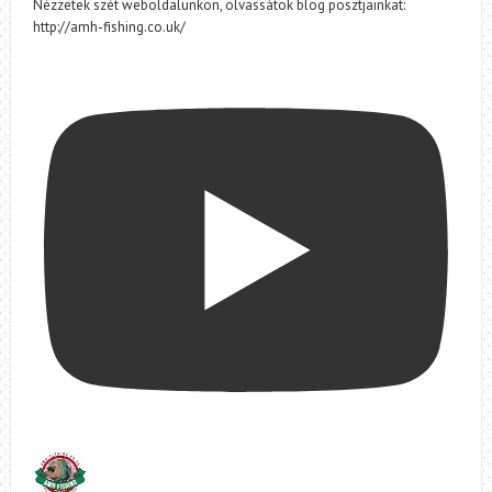
Nézzetek szét weboldalunkon, olvassátok blog posztjainkat:
http://amh-fishing.co.uk/