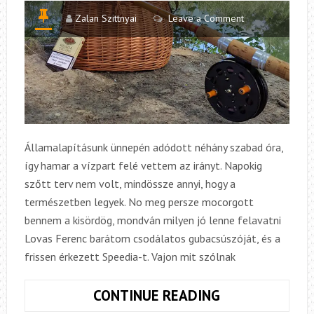
Zalan Szittnyai
Leave a Comment
Államalapításunk ünnepén adódott néhány szabad óra,
így hamar a vízpart felé vettem az irányt. Napokig
szőtt terv nem volt, mindössze annyi, hogy a
természetben legyek. No meg persze mocorgott
bennem a kisördög, mondván milyen jó lenne felavatni
Lovas Ferenc barátom csodálatos gubacsúszóját, és a
frissen érkezett Speedia-t. Vajon mit szólnak
SZENT
CONTINUE READING
ISTVÁN