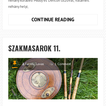
néhány korabeli Middy és Denton úszóval, valamint
néhány helyi,
SZAKMASARO
CONTINUE READING
12.
SZAKMASAROK 11.
Ferenc Lovas
1 Comment