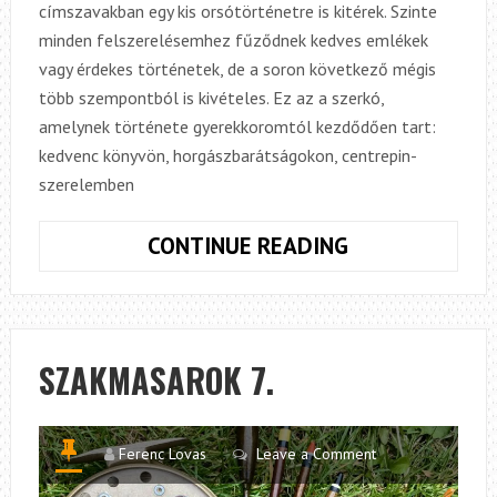
címszavakban egy kis orsótörténetre is kitérek. Szinte
minden felszerelésemhez fűződnek kedves emlékek
vagy érdekes történetek, de a soron következő mégis
több szempontból is kivételes. Ez az a szerkó,
amelynek története gyerekkoromtól kezdődően tart:
kedvenc könyvön, horgászbarátságokon, centrepin-
szerelemben
SZAKMASARO
CONTINUE READING
8.
SZAKMASAROK 7.
Ferenc Lovas
Leave a Comment