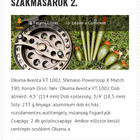
SZAKMASAROK 2.
Ferenc Lovas
Leave a Comment
Okuma Aventa VT 1002, Shimano Powerloop X Match
390, Korum Orsó: Név: Okuma Aventa VT 1002 Dob
átmérő: 4,5” (114 mm) Dob szélesség: 3/4” (18,5 mm)
Súly: 233 g Anyaga: alumínium dob és ház,
rozsdamentes acéltengely, műanyag fogantyúk
Csapágy: 2 db golyóscsapágy Amikor először került
centrepin orsóként Okuma a