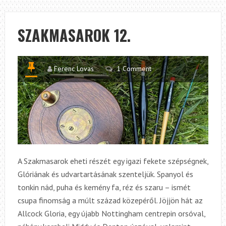
SZAKMASAROK 12.
Ferenc Lovas
1 Comment
A Szakmasarok eheti részét egy igazi fekete szépségnek,
Glóriának és udvartartásának szenteljük. Spanyol és
tonkin nád, puha és kemény fa, réz és szaru – ismét
csupa finomság a múlt század közepéről. Jöjjön hát az
Allcock Gloria, egy újabb Nottingham centrepin orsóval,