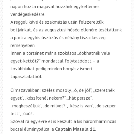
napon hozta magával hozzánk egy kellemes
vendégeskedésre.
A reggeli kávé és szakmázás után felszereltük
botjainkat, és az augusztusi hőség ellenére lesétáltunk
a partra egy kis úszózás és néhány tiszai keszeg
reményében.
Innen a történet már a szokásos „dobhatnék vele
egyet-kettőt?” mondattal folytatódott – a
továbbiakat pedig minden horgász ismeri
tapasztalatból.
Címszavakban: széles mosoly, „ó, de jó!”, „szeretnék
egyet”, „készítenél nekem?”, „hát persze”,
„megbeszéljük”, „de milyet?”, „kész is van”, „de szuper
lett”, „úúú!”.
Szóval rá egy évre el is készült a kis háromharmincas
bucsai élménypálca,
a
Captain Matula 11
.