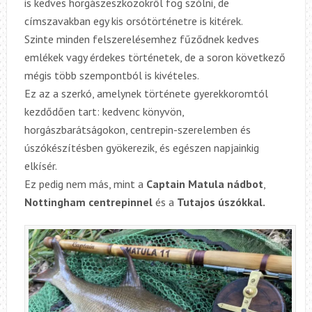
is kedves horgászeszközökről fog szólni, de
címszavakban egy kis orsótörténetre is kitérek.
Szinte minden felszerelésemhez fűződnek kedves
emlékek vagy érdekes történetek, de a soron következő
mégis több szempontból is kivételes.
Ez az a szerkó, amelynek története gyerekkoromtól
kezdődően tart: kedvenc könyvön,
horgászbarátságokon, centrepin-szerelemben és
úszókészítésben gyökerezik, és egészen napjainkig
elkísér.
Ez pedig nem más, mint a
Captain Matula nádbot
,
Nottingham centrepinnel
és a
Tutajos úszókkal.