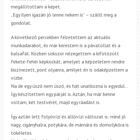
megállítottam a képet.
„Egy ilyen igazán jó lenne nekem is” – szállt meg a
gondolat.
A következő percekben félretettem az aktuális
munkadarabot, és már kerestem is a pávatollat és a
balsafát. Közben sokszor nézegettem a kif
otózott
fekete-fehér képkockát, amelyet a képzeletem rendre
kiszínezett, pont olyanra, amilyet én is odaképzeltem a
vízbe.
Na de egy úszó nem úszó, és hát unatkozna is egyedül…
Így készítettem egy párját is. Aztán, ha már benne
voltam, két testvérét, majd egy ráadást is.
Így aztán lett folyóvízi és állóvízi változat is: mind jó
nagy, cigányhalra, potykára, de márnára és domolykóra is
tökéletes.