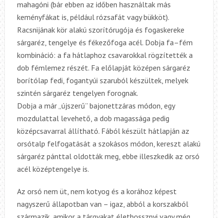
mahagóni (bár ebben az időben használtak más
keményfákat is, például rózsafát vagy bükköt).
Racsnijának kör alakú szorítórugója és fogaskereke
sárgaréz, tengelye és fékezőfoga acél. Dobja fa–fém
kombináció: a fa hátlaphoz csavarokkal rögzítették a
dob fémlemez részét. Fa előlapját középen sárgaréz
borítólap fedi, fogantyúi szaruból készültek, melyek
szintén sárgaréz tengelyen forognak.
Dobja a már „újszerű” bajonettzáras módon, egy
mozdulattal levehető, a dob magassága pedig
középcsavarral állítható. Fából készült hátlapján az
orsótalp felfogatását a szokásos módon, kereszt alakú
sárgaréz pánttal oldották meg, ebbe illeszkedik az orsó
acél középtengelye is.
Az orsó nem üt, nem kotyog és a k
orához képest
nagyszerű
állapotban van – igaz, abból a korszakból
származik, amikor a tárgyakat élethossznyi vagy még