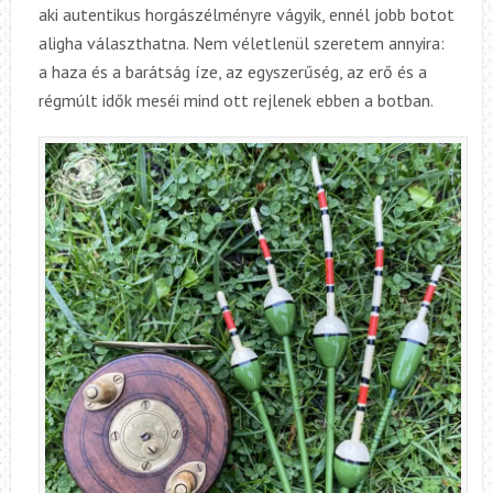
aki autentikus horgászélményre vágyik, ennél jobb botot
aligha választhatna. Nem véletlenül szeretem annyira:
a haza és a barátság íze, az egyszerűség, az erő és a
régmúlt idők meséi mind ott rejlenek ebben a botban.