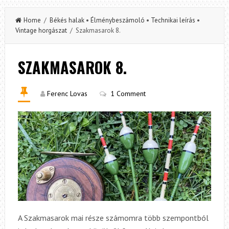
Home
/
Békés halak
•
Élménybeszámoló
•
Technikai leírás
•
Vintage horgászat
/ Szakmasarok 8.
SZAKMASAROK 8.
Ferenc Lovas
1 Comment
A Szakmasarok mai része számomra több szempontból