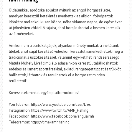
Oldalunkkal aprócska ablakot nyitunk az angol horgászéletre,
amelyen keresztül betekintés nyerhettek az albioni folyópartok
időnként melankolikusan ködös, néha vidáman napos, de egész éven
át jókedvűen zöldellő tájaira, ahol horgászbottal a kézben keressük
az élményeket.
Amikor nem a partokat járjuk, olyankor műhelymunkákra invitálunk
titeket, ahol saját készítésű videókon keresztül ismerkedhettek meg a
tradicionális úszókészítéssel, valamint egy-két heti rendszerességű
Matula Műhely Live! című élő adásainkon keresztül találkozhattok
érdekes és ismert sporttársakkal, akiktől rengeteget tippet és trükköt
hallhattok, láthattok és tanulhattok el a horgászat minden
területéről!
Kövessetek minket egyéb platformokon is!
YouTube-on: https://www.youtube.com/user/Lfeci
Instagramon: https://www.twitch.tv/AMH_Fishing
Facebookon: https://www.facebook.com/angliaimh
Telegramon: https://t.me/amhfishing