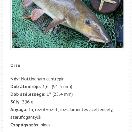
Orsó
Név:
Nottingham centrepin
Dob átmérője:
3,6″ (91,5 mm)
Dob szélessége:
1″ (25,4 mm)
Súly:
296 g
Anyaga:
fa, rézötvözet, rozsdamentes acéltengely,
szarufogantyúk
Csapágyazás:
nincs