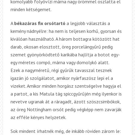
komolyabb folyóvízi márna nagy örömmel oszlatta el
minden kétségemet.
A
békazáras fix orsótartó
a legjobb választás a
kemény nádnyélre: ha nem is teljesen korhű, gyorsan és
kiválóan használható. A három bottagra kötözött hat
darab, okosan elosztott, öreg porcelángyűrű pedig
szemet gyönyörködtető karikába hajlítja a botot egy-
egy méretes compó, márna vagy domolykó alatt.
Ezek a nagyméretű, régi gyűrűk tavasszal tesznek
igazán jó szolgálatot, amikor nyárfaszösz lepi el a
vizeket. Amikor minden horgász szentségelve hagyja el
a partot, a kis Matula tág spiccgyűrűjén még ilyenkor is
nevetve ugranak át a ráragadt,
ázott
szöszcsimbókok,
az öreg Nottingham orsót pedig végképp nem zavarják
az efféle kényes helyzetek.
Sok mindent írhatnék még, de inkább röviden zárom le: