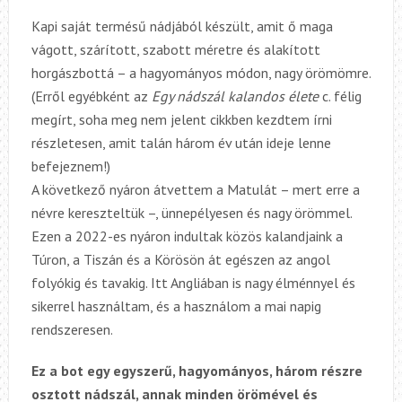
Kapi saját termésű nádjából készült, amit ő maga
vágott, szárított, szabott méretre és alakított
horgászbottá – a hagyományos módon, nagy örömömre.
(Erről egyébként az
Egy nádszál kalandos élete
c. félig
megírt, soha meg nem jelent cikkben kezdtem írni
részletesen
, amit talán három év után ideje lenne
befejeznem!)
A következő nyáron átvettem a Matulát – mert erre a
névre kereszteltük –, ünnepélyesen és nagy örömmel.
Ezen a 2022-es nyáron indultak közös kalandjaink a
Túron, a Tiszán és a Körösön át egészen az angol
folyókig és tavakig.
Itt Angliában
is nagy élménnyel és
sikerrel használtam, és a
használom a
mai napig
rendszeresen.
Ez a bot egy egyszerű, hagyományos, három részre
osztott nádszál, annak minden örömével és