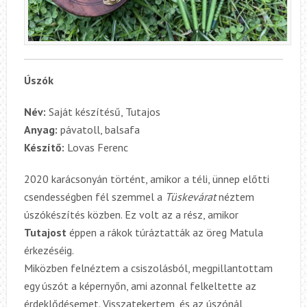
Úszók
Név:
Saját készítésű, Tutajos
Anyag:
pávatoll, balsafa
Készítő:
Lovas Ferenc
2020 karácsonyán történt, amikor a téli, ünnep előtti
csendességben fél szemmel a
Tüskevárat
néztem
úszókészítés közben. Ez volt az a rész, amikor
Tutajost
éppen a rákok túráztatták az öreg Matula
érkezéséig.
Miközben felnéztem a csiszolásból, megpillantottam
egy úszót a képernyőn, ami azonnal felkeltette az
érdeklődésemet. Visszatekertem, és az úszónál