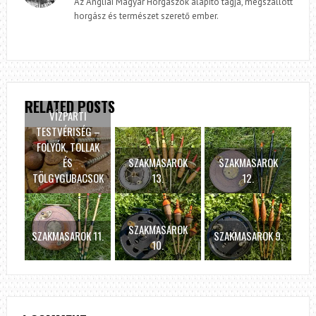
Az Angliai Magyar Horgászok alapító tagja, megszállott
horgász és természet szerető ember.
RELATED POSTS
VÍZPARTI
TESTVÉRISÉG –
FOLYÓK, TOLLAK
ÉS
SZAKMASAROK
SZAKMASAROK
TÖLGYGUBACSOK
13.
12.
SZAKMASAROK
SZAKMASAROK 11.
SZAKMASAROK 9.
10.