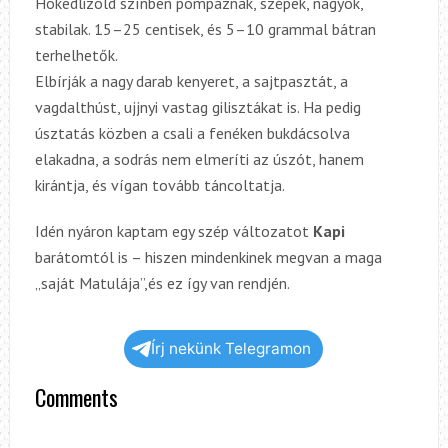
Hokedlizöld színben pompáznak, szépek, nagyok,
stabilak. 15–25 centisek, és
5
–10 grammal bátran
terhelhetők.
Elbírják a nagy darab kenyeret, a sajtpasztát, a
vagdalthúst, ujjnyi vastag gilisztákat is. Ha
pedig
úsztatás közben a csali a fenéken bukdácsolva
elakadna, a sodrás nem elmeríti az úszót, hanem
kirántja, és vígan tovább táncoltatja.
Idén nyáron kaptam egy szép változatot
Kapi
barátomtól is – hiszen mindenkinek megvan a maga
„saját Matulája”,
é
s ez így van rendjén.
Írj nekünk Telegramon
Comments