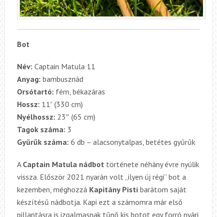
Bot
Név:
Captain Matula 11
Anyag:
bambusznád
Orsótartó:
fém, békazáras
Hossz:
11′ (330 cm)
Nyélhossz:
23″ (65 cm)
Tagok száma:
3
Gyűrűk száma:
6 db – alacsonytalpas, betétes gyűrűk
A
Captain Matula nádbot
története néhány évre nyúlik
vissza. Először 2021 nyarán volt „ilyen új régi” bot a
kezemben, méghozzá
Kapitány Pisti
barátom saját
készítésű nádbotja. Kapi ezt a számomra már első
pillantásra is izgalmasnak tűnő kis botot egy forró nyári