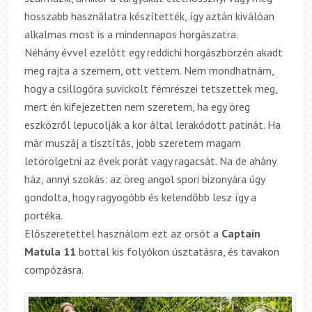
hosszabb használatra készítették,
í
gy aztán kiválóan
alkalmas most is a mindennapos horgászatra.
Néhány évvel ezelőtt egy reddichi horgászbörzén akadt
meg rajta a szemem, ott vettem. Nem mondhatnám,
hogy a csillogóra suvickolt fémrészei tetszettek meg,
mert én kifejezetten nem szeretem, ha egy öreg
eszközről lepucolják a kor által lerakódott patinát. Ha
már muszáj a tisztítás, jobb szeretem magam
letörölgetni az évek porát vagy ragacsát. Na de ahány
ház, annyi szokás: az öreg angol spori bizonyára úgy
gondolta, hogy ragyogóbb és kelendőbb lesz így a
portéka.
Előszeretettel használom ezt az orsót a
Captain
Matula 11
bottal kis folyókon úsztatásra, és tavakon
compózásra.