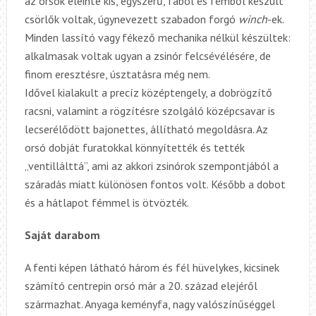
az orsók eleinte kis, egyszerű, fából és fémből készült
csörlők voltak, úgynevezett szabadon forgó
winch
-ek.
Minden lassító vagy fékező mechanika nélkül készültek:
alkalmasak voltak ugyan a zsinór felcsévélésére, de
finom eresztésre, úsztatásra még nem.
Idővel kialakult a precíz középtengely, a dobrögzítő
racsni, valamint a rögzítésre szolgáló középcsavar is
lecserélődött bajonettes, állítható megoldásra. Az
orsó dobját furatokkal könnyítették és tették
„ventillálttá”, ami az akkori zsinórok szempontjából a
száradás miatt különösen fontos volt. Később a dobot
és a hátlapot fémmel is ötvözték.
Saját darabom
A fenti képen látható három és fél hüvelykes, kicsinek
számító centrepin orsó már a 20. század elejéről
származhat. Anyaga keményfa, nagy valószínűséggel