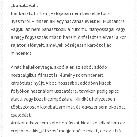
„bánatával”.
Bár bánatot írtam, valójában nem beszélhetünk
ilyesmiről – hiszen aki egy hatvanas évekbeli Mustangra
vágyik, az nem panaszkodik a futómű hiányosságai vagy
a nagy fogyasztás miatt, hanem
önfeledten
élvezi a kor
sajátos előnyeit, amelyek bőségesen kárpótolják
mindenért
.
A nád hajlékonysága, akciója és az ebből adódó
nosztalgikus fárasztási élmény
sok
mindenért
kárpótlást nyújt. A bot hosszából adódóan kisebb
folyókon használom úsztatásra, tavakon pedig spicc
alatti vagy közeli compózásra. Mindkét helyzetben
többszörösen kipróbáltam már, és egyszer sem okozott
csalódást.
Amikor elkezdtem vele horgászni, kicsit kételkedtem az
erejében a kis „játszós” megjelenése miatt, de az első