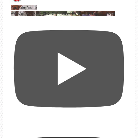
YouTube Video
VVVwYngyRjVSRDE0NGtOMFJablVPUWNBLjd0SlFxa0VoUW44