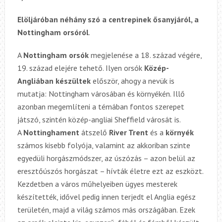
Elöljáróban néhány szó a centrepinek ősanyjáról, a
Nottingham orsóról
.
A
Nottingham orsók
megjelenése a 18. század végére,
19. század elejére tehető. Ilyen orsók
Közép-
Angliában készültek
először, ahogy a nevük is
mutatja: Nottingham városában és környékén. Illő
azonban megemlíteni a témában fontos szerepet
játszó, szintén közép-angliai Sheffield városát is.
A
Nottinghament
átszelő
River Trent
és a
környék
számos kisebb folyója, valamint az akkoriban szinte
egyedüli horgászmódszer, az úszózás – azon belül az
eresztőúszós horgászat – hívták életre ezt az eszközt.
Kezdetben a város műhelyeiben ügyes mesterek
készítették, idővel pedig innen terjedt el Anglia egész
területén, majd a világ számos más országában. Ezek