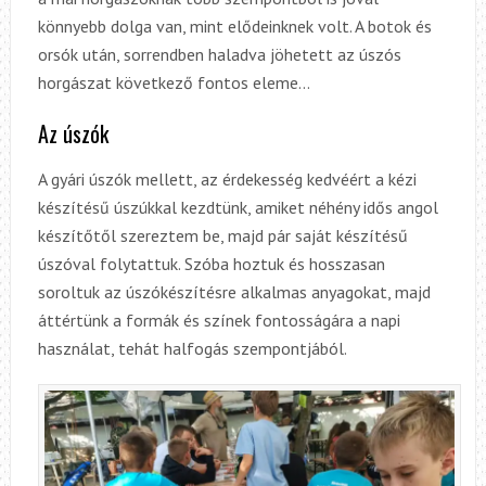
könnyebb dolga van, mint elődeinknek volt. A botok és
orsók után, sorrendben haladva jöhetett az úszós
horgászat következő fontos eleme…
Az úszók
A gyári úszók mellett, az érdekesség kedvéért a kézi
készítésű úszúkkal kezdtünk, amiket néhény idős angol
készítőtől szereztem be, majd pár saját készítésű
úszóval folytattuk. Szóba hoztuk és hosszasan
soroltuk az úszókészítésre alkalmas anyagokat, majd
áttértünk a formák és színek fontosságára a napi
használat, tehát halfogás szempontjából.