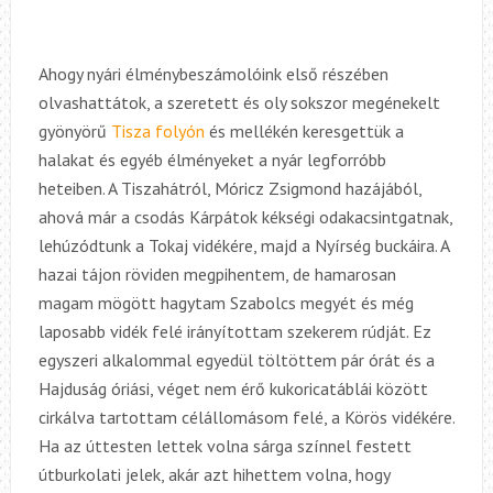
Ahogy nyári élménybeszámolóink első részében
olvashattátok, a szeretett és oly sokszor megénekelt
gyönyörű
Tisza folyón
és mellékén keresgettük a
halakat és egyéb élményeket a nyár legforróbb
heteiben. A Tiszahátról, Móricz Zsigmond hazájából,
ahová már a csodás Kárpátok kékségi odakacsintgatnak,
lehúzódtunk a Tokaj vidékére, majd a Nyírség buckáira. A
hazai tájon röviden megpihentem, de hamarosan
magam mögött hagytam Szabolcs megyét és még
laposabb vidék felé irányítottam szekerem rúdját. Ez
egyszeri alkalommal egyedül töltöttem pár órát és a
Hajduság óriási, véget nem érő kukoricatáblái között
cirkálva tartottam célállomásom felé, a Körös vidékére.
Ha az úttesten lettek volna sárga színnel festett
útburkolati jelek, akár azt hihettem volna, hogy