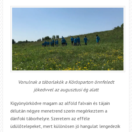
Vonulnak a táborlakók a Körösparton önnfeledt
jókedvvel az augusztusi ég alatt
Kigyönyörködve magam az alföld falvain és tájain
délután négyre menetrend szerin megérkeztem a
dánfoki táborhelyre. Szeretem az efféle
üdülőtelepeket, mert különösen jó hangulat lengedezik