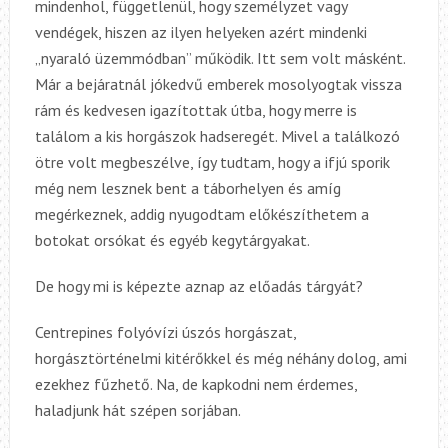
mindenhol, függetlenül, hogy személyzet vagy
vendégek, hiszen az ilyen helyeken azért mindenki
„nyaraló üzemmódban” működik. Itt sem volt másként.
Már a bejáratnál jókedvű emberek mosolyogtak vissza
rám és kedvesen igazítottak útba, hogy merre is
találom a kis horgászok hadseregét. Mivel a találkozó
ötre volt megbeszélve, így tudtam, hogy a ifjú sporik
még nem lesznek bent a táborhelyen és amíg
megérkeznek, addig nyugodtam előkészíthetem a
botokat orsókat és egyéb kegytárgyakat.
De hogy mi is képezte aznap az előadás tárgyát?
Centrepines folyóvízi úszós horgászat,
horgásztörténelmi kitérőkkel és még néhány dolog, ami
ezekhez fűzhető. Na, de kapkodni nem érdemes,
haladjunk hát szépen sorjában.