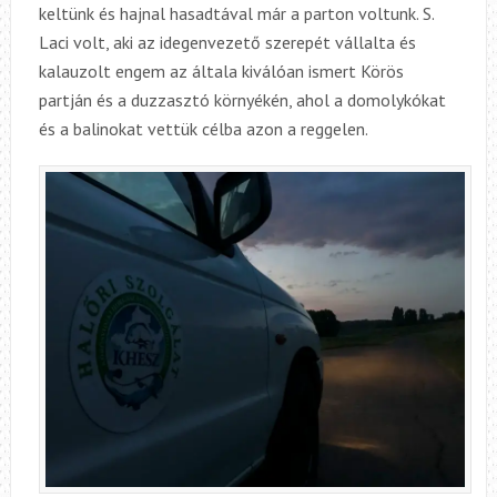
keltünk és hajnal hasadtával már a parton voltunk. S.
Laci volt, aki az idegenvezető szerepét vállalta és
kalauzolt engem az általa kiválóan ismert Körös
partján és a duzzasztó környékén, ahol a domolykókat
és a balinokat vettük célba azon a reggelen.