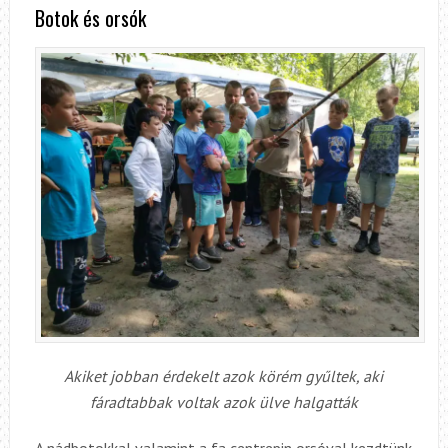
Botok és orsók
Akiket jobban érdekelt azok körém gyűltek, aki
fáradtabbak voltak azok ülve halgatták
A nádbotokkal valamint a fa centrepin orsóval kezdtünk