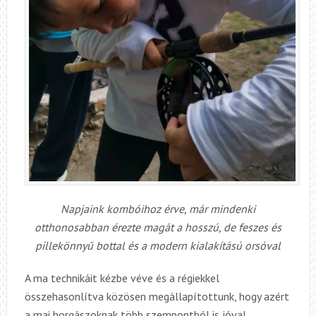
Napjaink kombóihoz érve, már mindenki
otthonosabban érezte magát a hosszú, de feszes és
pillekönnyű bottal és a modern kialakítású orsóval
A ma technikáit kézbe véve és a régiekkel
összehasonlítva közösen megállapítottunk, hogy azért
a mai horgászoknak több szempontból is jóval