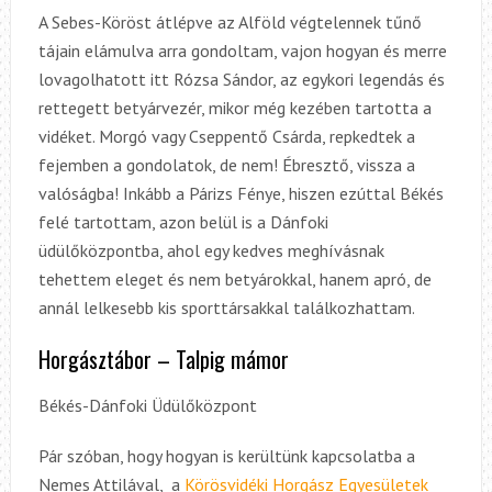
A Sebes-Köröst átlépve az Alföld végtelennek tűnő
tájain elámulva arra gondoltam, vajon hogyan és merre
lovagolhatott itt Rózsa Sándor, az egykori legendás és
rettegett betyárvezér, mikor még kezében tartotta a
vidéket. Morgó vagy Cseppentő Csárda, repkedtek a
fejemben a gondolatok, de nem! Ébresztő, vissza a
valóságba! Inkább a Párizs Fénye, hiszen ezúttal Békés
felé tartottam, azon belül is a Dánfoki
üdülőközpontba, ahol egy kedves meghívásnak
tehettem eleget és nem betyárokkal, hanem apró, de
annál lelkesebb kis sporttársakkal találkozhattam.
Horgásztábor – Talpig mámor
Békés-Dánfoki Üdülőközpont
Pár szóban, hogy hogyan is kerültünk kapcsolatba a
Nemes Attilával, a
Körösvidéki Horgász Egyesületek