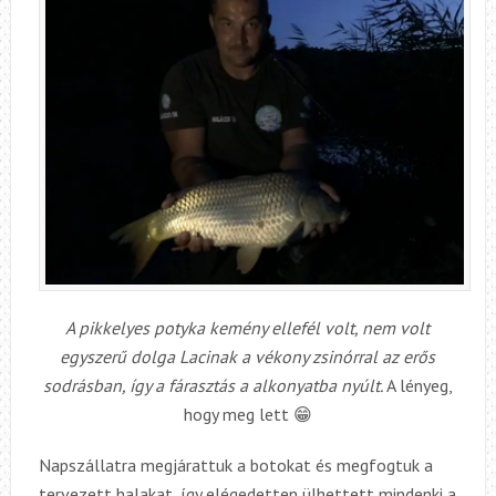
A pikkelyes potyka kemény ellefél volt, nem volt
egyszerű dolga Lacinak a vékony zsinórral az erős
sodrásban, így a fárasztás a alkonyatba nyúlt.
A lényeg,
hogy meg lett 😁
Napszállatra megjárattuk a botokat és megfogtuk a
tervezett halakat, így elégedetten ülhettett mindenki a