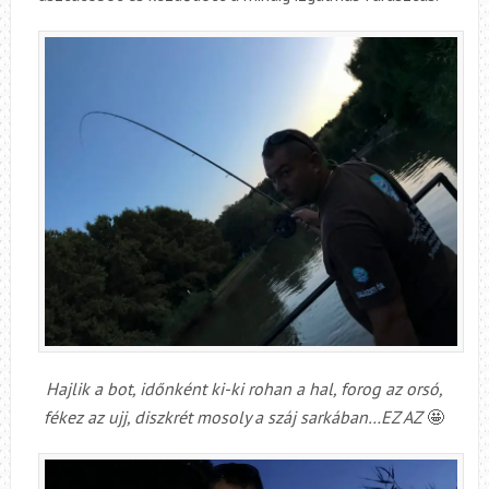
Hajlik a bot, időnként ki-ki rohan a hal, forog az orsó,
fékez az ujj, diszkrét mosoly a száj sarkában…EZ AZ
🤩