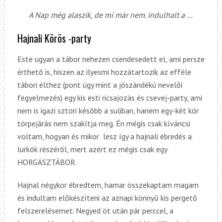
A Nap még alaszik, de mi már nem. indulhalt a …
Hajnali Körös -party
Este ugyan a tábor nehezen csendesedett el, ami persze
érthető is, hiszen az ilyesmi hozzátartozik az efféle
tábori élthez (pont úgy mint a jószándékú nevelői
fegyelmezés) egy kis esti ricsajozás és csevej-party, ami
nem is igazi sztori később a suliban, hanem egy-két kör
törpejárás nem szakítja meg. Én mégis csak kíváncsi
voltam, hogyan és mikor lesz így a hajnali ébredés a
lurkók részéről, mert azért ez mégis csak egy
HORGÁSZTÁBOR.
Hajnal négykor ébredtem, hamar összekaptam magam
és indultam előkészíteni az aznapi könnyű kis pergető
felszerelésemet. Negyed öt után pár perccel, a