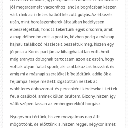
jól megérdemelt vacsorához, ahol a bográcsban készen
várt ránk az ízletes halból készült gulyás. Az étkezés
után, mint horgászemberek általában kedélyesen
elbeszélgettük, fonott tekertünk egyik orsómra, amit
aznap délben hozott a postás, közben pedig a másnap
hajnali találkozó részleteit beszéltük meg, hiszen egy
jó peca a Körös partján az kihagyhatatlan volt. Amit
még aranyos dolognak tartottam azon az estén, hogy
voltak olyan fiatal sporik, aki csatlakoztak hozzánk és
amig mi a másnapi szerelékel bíbelődtünk, addig ők a
fejlámpa fénye mellett izgatottan nézték át
wobbleres dobozomat és percenként kérdéseket tettek
fel a csalikról, aminek külön örültem. Bizony, hiszen így
válik szépen lassan az embergyerekből horgász.
Nyugovóra tértünk, hiszen mozgalmas nap állt
mögöttönk, de előttünk is, hiszen reggel négykor ismét