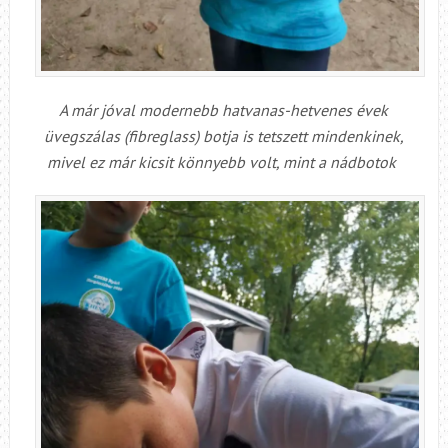
A már jóval modernebb hatvanas-hetvenes évek
üvegszálas (fibreglass) botja is tetszett mindenkinek,
mivel ez már kicsit könnyebb volt, mint a nádbotok