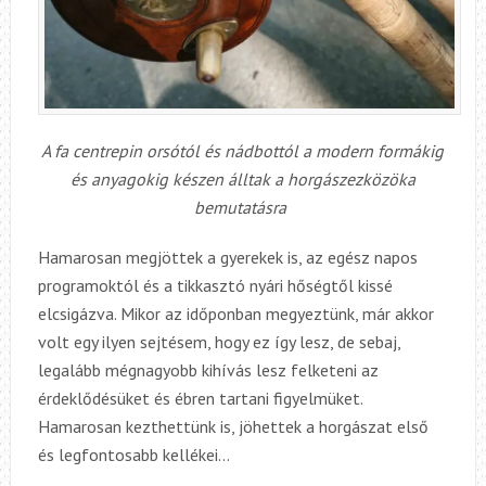
A fa centrepin orsótól és nádbottól a modern formákig
és anyagokig készen álltak a horgászezközöka
bemutatásra
Hamarosan megjöttek a gyerekek is, az egész napos
programoktól és a tikkasztó nyári hőségtől kissé
elcsigázva. Mikor az időponban megyeztünk, már akkor
volt egy ilyen sejtésem, hogy ez így lesz, de sebaj,
legalább mégnagyobb kihívás lesz felketeni az
érdeklődésüket és ébren tartani figyelmüket.
Hamarosan kezthettünk is, jöhettek a horgászat első
és legfontosabb kellékei…