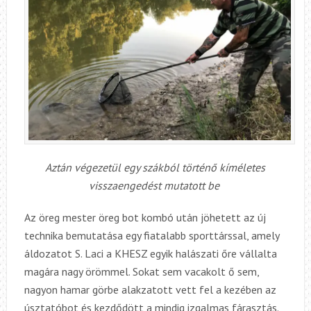
Aztán végezetül egy szákból történő kíméletes
visszaengedést mutatott be
Az öreg mester öreg bot kombó után jöhetett az új
technika bemutatása egy fiatalabb sporttárssal, amely
áldozatot S. Laci a KHESZ egyik halászati őre vállalta
magára nagy örömmel. Sokat sem vacakolt ő sem,
nagyon hamar görbe alakzatott vett fel a kezében az
úsztatóbot és kezdődött a mindig izgalmas fárasztás.