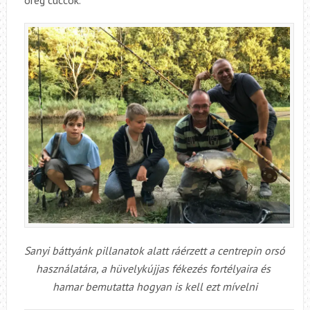
öreg cuccok.
Sanyi báttyánk pillanatok alatt ráérzett a centrepin orsó
használatára, a hüvelykújjas fékezés fortélyaira és
hamar bemutatta hogyan is kell ezt mívelni