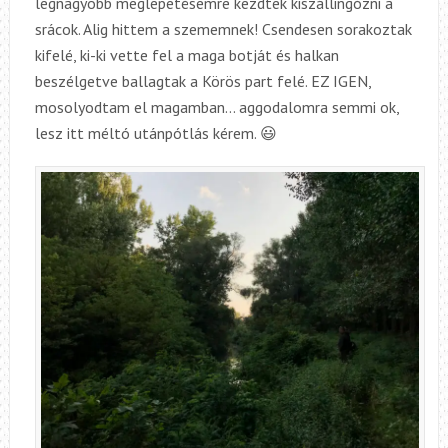
legnagyobb meglepetésemre kezdtek kiszállingózni a
srácok. Alig hittem a szememnek! Csendesen sorakoztak
kifelé, ki-ki vette fel a maga botját és halkan
beszélgetve ballagtak a Körös part felé. EZ IGEN,
mosolyodtam el magamban… aggodalomra semmi ok,
lesz itt méltó utánpótlás kérem. 😃