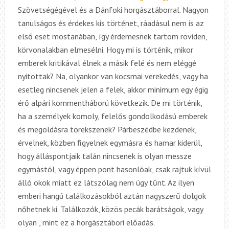
Szövetségégével és a Dánfoki horgásztáborral. Nagyon
tanulságos és érdekes kis történet, ráadásul nem is az
első eset mostanában, így érdemesnek tartom röviden,
körvonalakban elmesélni. Hogy mi is történik, mikor
emberek kritikával élnek a másik felé és nem eléggé
nyitottak? Na, olyankor van kocsmai verekedés, vagy ha
esetleg nincsenek jelen a felek, akkor minimum egy égig
érő alpári kommentháború következik. De mi történik,
ha a személyek komoly, felelős gondolkodású emberek
és megoldásra törekszenek? Párbeszédbe kezdenek,
érvelnek, közben figyelnek egymásra és hamar kiderül,
hogy álláspontjaik talán nincsenek is olyan messze
egymástól, vagy éppen pont hasonlóak, csak rajtuk kívül
álló okok miatt ez látszólag nem úgy tűnt. Az ilyen
emberi hangú találkozásokból aztán nagyszerű dolgok
nőhetnek ki. Találkozók, közös pecák barátságok, vagy
olyan , mint ez a horgásztábori előadás.