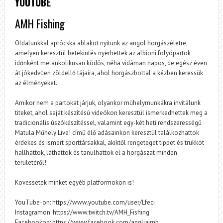
YOUTUBE
AMH Fishing
Oldalunkkal aprócska ablakot nyitunk az angol horgászéletre,
amelyen keresztül betekintés nyerhettek az albioni folyópartok
időnként melankolikusan ködös, néha vidáman napos, de egész éven
át jókedvűen zöldellő tájaira, ahol horgászbottal a kézben keressük
az élményeket.
Amikor nem a partokat járjuk, olyankor műhelymunkákra invitálunk
titeket, ahol saját készítésű videókon keresztül ismerkedhettek meg a
tradicionális úszókészítéssel, valamint egy-két heti rendszerességű
Matula Műhely Live! című élő adásainkon keresztül találkozhattok
érdekes és ismert sporttársakkal, akiktől rengeteget tippet és trükköt
hallhattok, láthattok és tanulhattok el a horgászat minden
területéről!
Kövessetek minket egyéb platformokon is!
YouTube-on: https://www.youtube.com/user/Lfeci
Instagramon: https://www.twitch.tv/AMH_Fishing
Facebookon: https://www.facebook.com/angliaimh