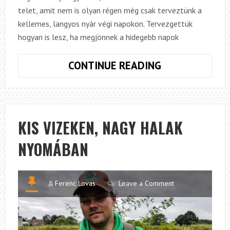
telet, amit nem is olyan régen még csak terveztünk a
kellemes, langyos nyár végi napokon. Tervezgettük
hogyan is lesz, ha megjönnek a hidegebb napok
DOMI
CONTINUE READING
A
BUKÓBÓL,
CSUKA
A
KIS VIZEKEN, NAGY HALAK
BOKORBÓL.
NYOMÁBAN
AVAGY
HOGYAN
ZÁRTUK
A
Ferenc Lovas
Leave a Comment
2017-
ES
ÉVET