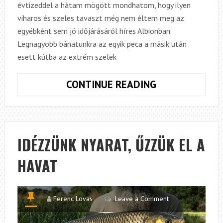
évtizeddel a hátam mögött mondhatom, hogy ilyen
viharos és szeles tavaszt még nem éltem meg az
egyébként sem jó időjárásáról híres Albionban.
Legnagyobb bánatunkra az egyik peca a másik után
esett kútba az extrém szelek
KISMENŐ
CONTINUE READING
JERKELŐK
ÉS
NAGYMENŐ
JERKEVŐK
IDÉZZÜNK NYARAT, ŰZZÜK EL A
HAVAT
Ferenc Lovas
Leave a Comment