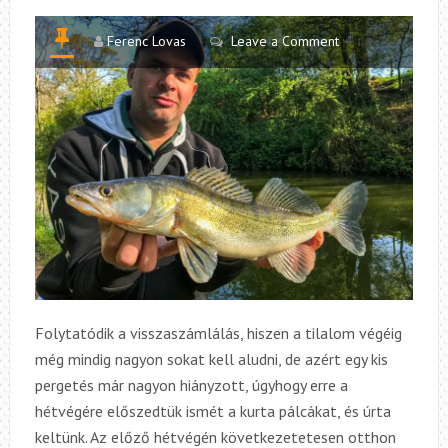
Ferenc Lovas
Leave a Comment
Folytatódik a visszaszámlálás, hiszen a tilalom végéig
még mindig nagyon sokat kell aludni, de azért egy kis
pergetés már nagyon hiányzott, úgyhogy erre a
hétvégére előszedtük ismét a kurta pálcákat, és úrta
keltünk. Az előző hétvégén következetetesen otthon