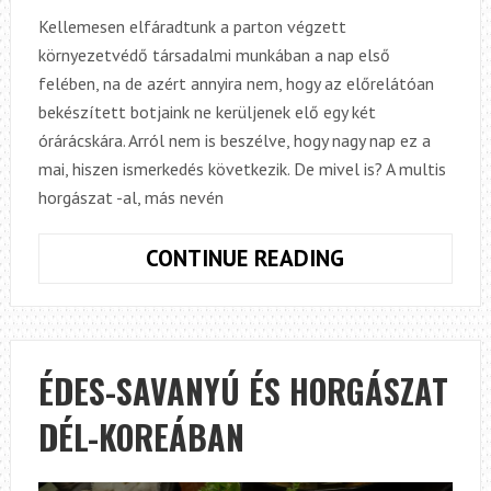
Kellemesen elfáradtunk a parton végzett
környezetvédő társadalmi munkában a nap első
felében, na de azért annyira nem, hogy az előrelátóan
bekészített botjaink ne kerüljenek elő egy két
órárácskára. Arról nem is beszélve, hogy nagy nap ez a
mai, hiszen ismerkedés következik. De mivel is? A multis
horgászat -al, más nevén
TÓPARTI
CONTINUE READING
MULTIPARTY
KEZDŐ
MÓDRA
ÉDES-SAVANYÚ ÉS HORGÁSZAT
DÉL-KOREÁBAN