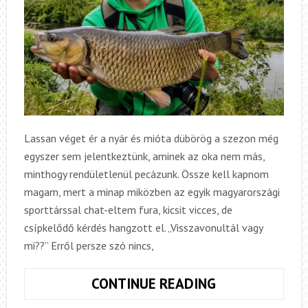
Lassan véget ér a nyár és mióta dübörög a szezon még
egyszer sem jelentkeztünk, aminek az oka nem más,
minthogy rendületlenül pecázunk. Össze kell kapnom
magam, mert a minap miközben az egyik magyarországi
sporttárssal chat-eltem fura, kicsit vicces, de
csípkelődő kérdés hangzott el. „Visszavonultál vagy
mi??” Erről persze szó nincs,
KIS
CONTINUE READING
VIZEKEN,