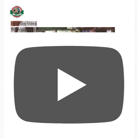
YouTube Video
VVVwYngyRjVSRDE0NGtOMFJablVPUWNBLjd0SlFxa0VoUW44