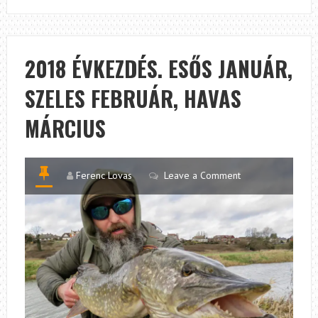
SAVANYÚ
ÉS
HORGÁSZAT
DÉL-
2018 ÉVKEZDÉS. ESŐS JANUÁR,
KOREÁBAN
SZELES FEBRUÁR, HAVAS
MÁRCIUS
Ferenc Lovas
Leave a Comment