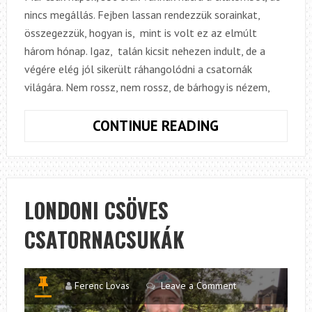
nincs megállás. Fejben lassan rendezzük sorainkat,
összegezzük, hogyan is, mint is volt ez az elmúlt
három hónap. Igaz, talán kicsit nehezen indult, de a
végére elég jól sikerült ráhangolódni a csatornák
világára. Nem rossz, nem rossz, de bárhogy is nézem,
SÜLLŐTÚRA
CONTINUE READING
ÚJRATÖLTVE
LONDONI CSÖVES
CSATORNACSUKÁK
Ferenc Lovas
Leave a Comment