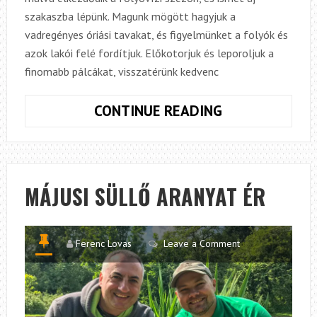
szakaszba lépünk. Magunk mögött hagyjuk a
vadregényes óriási tavakat, és figyelmünket a folyók és
azok lakói felé fordítjuk. Előkotorjuk és leporoljuk a
finomabb pálcákat, visszatérünk kedvenc
NAGY
CONTINUE READING
TAVAK
BIRODALMÁB
MÁJUSI SÜLLŐ ARANYAT ÉR
Ferenc Lovas
Leave a Comment