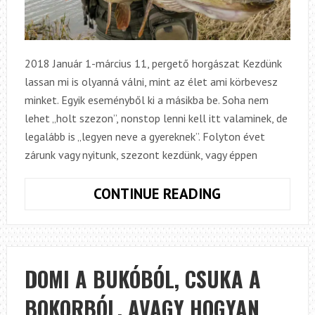
2018 Január 1-március 11, pergető horgászat Kezdünk
lassan mi is olyanná válni, mint az élet ami körbevesz
minket. Egyik eseményből ki a másikba be. Soha nem
lehet „holt szezon”, nonstop lenni kell itt valaminek, de
legalább is „legyen neve a gyereknek”. Folyton évet
zárunk vagy nyitunk, szezont kezdünk, vagy éppen
2018
CONTINUE READING
ÉVKEZDÉS.
ESŐS
JANUÁR,
SZELES
DOMI A BUKÓBÓL, CSUKA A
FEBRUÁR,
BOKORBÓL. AVAGY HOGYAN
HAVAS