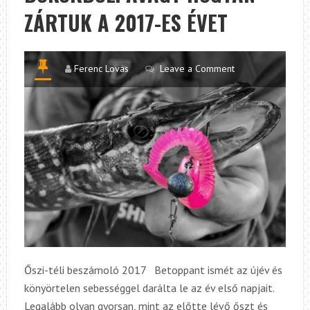
MÁRCIUS
ZÁRTUK A 2017-ES ÉVET
Ferenc Lovas
Leave a Comment
Őszi-téli beszámoló 2017 Betoppant ismét az újév és
könyörtelen sebességgel darálta le az év első napjait.
Legalább olyan gyorsan, mint az előtte lévő őszt és