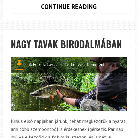
NYÁRI
CONTINUE READING
ÉLMÉNYEK
ÉS
TALÁLKOZÁSO
NAGY TAVAK BIRODALMÁBAN
Ferenc Lovas
Leave a Comment
Június első napjaiban járunk, tehát megkezdtük a nyarat,
ami több szempontból is érdekesnek ígérkezik. Pár nap
múlva elkezdődik a folyóvízi szezon, és ismét új