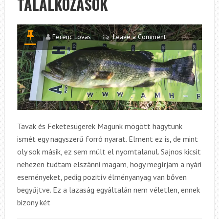
TALÁLKOZÁSOK
Ferenc Lovas
Leave a Comment
Tavak és Feketesügerek Magunk mögött hagytunk
ismét egy nagyszerű forró nyarat. Elment ez is, de mint
oly sok másik, ez sem múlt el nyomtalanul. Sajnos kicsit
nehezen tudtam elszánni magam, hogy megírjam a nyári
eseményeket, pedig pozitív élményanyag van bőven
begyűjtve. Ez a lazaság egyáltalán nem véletlen, ennek
bizony két