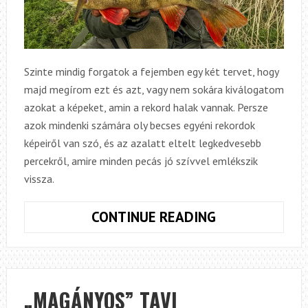
Szinte mindig forgatok a fejemben egy két tervet, hogy
majd megírom ezt és azt, vagy nem sokára kiválogatom
azokat a képeket, amin a rekord halak vannak. Persze
azok mindenki számára oly becses egyéni rekordok
képeiről van szó, és az azalatt eltelt legkedvesebb
percekről, amire minden pecás jó szívvel emlékszik
vissza.
VAN,
CONTINUE READING
AMIKOR
KÉNYTELENEK
VAGYUNK
A
„MAGÁNYOS” TAVI
FOTELBÓL