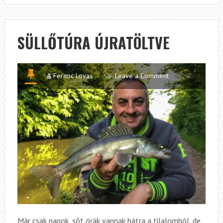
NAGY
HALAK
NYOMÁBAN
SÜLLŐTÚRA ÚJRATÖLTVE
Ferenc Lovas
Leave a Comment
Már csak napok, sőt órák vannak hátra a tilalomból, de