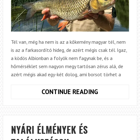
Tél van, még ha nem is az a kőkemény magyar tél, nem
is az a farkasordító hideg, de azért mégis csak tél. Igaz,
a ködös Albionban a folyók nem fagynak be, és a
hőmérséklet sem nagyon megy tartósan zérus alá, de
azért mégis akad egy-két dolog, ami borsot törhet a
IDÉZZÜNK
CONTINUE READING
NYARAT,
ŰZZÜK
EL
A
NYÁRI ÉLMÉNYEK ÉS
HAVAT