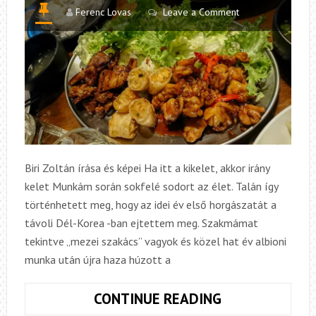
Ferenc Lovas
Leave a Comment
Biri Zoltán írása és képei Ha itt a kikelet, akkor irány
kelet Munkám során sokfelé sodort az élet. Talán így
történhetett meg, hogy az idei év első horgászatát a
távoli Dél-Korea -ban ejtettem meg. Szakmámat
tekintve „mezei szakács” vagyok és közel hat év albioni
munka után újra haza húzott a
ÉDES-
CONTINUE READING