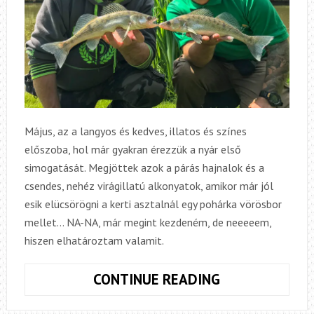
Május, az a langyos és kedves, illatos és színes
előszoba, hol már gyakran érezzük a nyár első
simogatását. Megjöttek azok a párás hajnalok és a
csendes, nehéz virágillatú alkonyatok, amikor már jól
esik elücsörögni a kerti asztalnál egy pohárka vörösbor
mellet… NA-NA, már megint kezdeném, de neeeeem,
hiszen elhatároztam valamit.
MÁJUSI
CONTINUE READING
SÜLLŐ