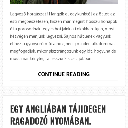
Legyező horgászat! Hangzik el egyikünktől az ötlet az
esti megbeszélésen, hiszen már megint hosszú hónapok
óta porosodnak legyes botjaink a tokokban. Igen, most
hétvégén menjünk legyezni. Sajnos hűtlenek vagyunk
ehhez a gyönyörű műfajhoz, pedig minden alkalommal
megfogadjuk, mikor pisztrángozunk egy jót, hogy „na de
most már tényleg ráfekszünk kicsit jobban
LEGYEZNI
CONTINUE READING
VAGY
NEM
LEGYEZNI
EGY ANGLIÁBAN TÁJIDEGEN
RAGADOZÓ NYOMÁBAN.