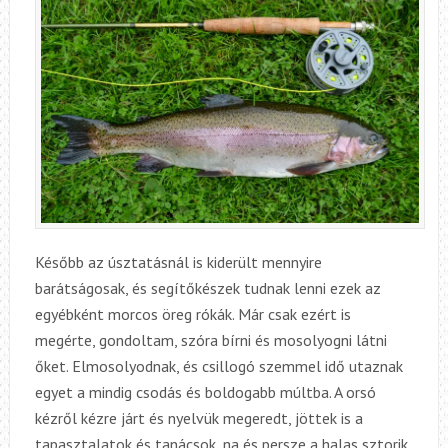
Később az úsztatásnál is kiderült mennyire
barátságosak, és segítőkészek tudnak lenni ezek az
egyébként morcos öreg rókák. Már csak ezért is
megérte, gondoltam, szóra bírni és mosolyogni látni
őket. Elmosolyodnak, és csillogó szemmel idő utaznak
egyet a mindig csodás és boldogabb múltba. A orsó
kézről kézre járt és nyelvük megeredt, jöttek is a
tapasztalatok és tanácsok, na és persze a halas sztorik,