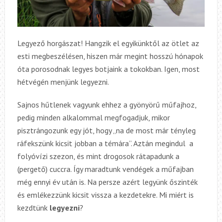
Legyező horgászat! Hangzik el egyikünktől az ötlet az
esti megbeszélésen, hiszen már megint hosszú hónapok
óta porosodnak legyes botjaink a tokokban. Igen, most
hétvégén menjünk legyezni.
Sajnos hűtlenek vagyunk ehhez a gyönyörű műfajhoz,
pedig minden alkalommal megfogadjuk, mikor
pisztrángozunk egy jót, hogy „na de most már tényleg
ráfekszünk kicsit jobban a témára”. Aztán megindul a
folyóvízi szezon, és mint drogosok rátapadunk a
(pergető) cuccra. Így maradtunk vendégek a műfajban
még ennyi év után is. Na persze azért legyünk őszinték
és emlékezzünk kicsit vissza a kezdetekre. Mi miért is
kezdtünk
legyezni
?