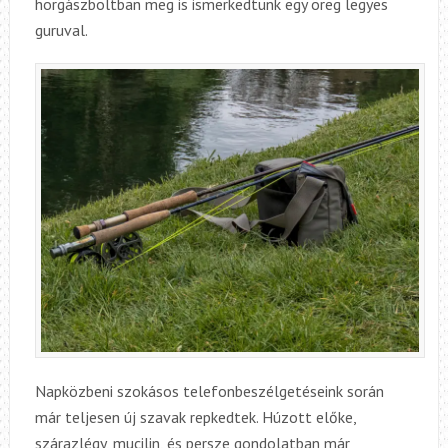
horgászboltban meg is ismerkedtünk egy öreg legyes
guruval.
Napközbeni szokásos telefonbeszélgetéseink során
már teljesen új szavak repkedtek. Húzott előke,
szárazlégy, mucilin, és persze gondolatban már