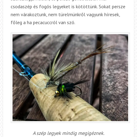
csodaszép és fogós legyeket is kötöttünk. Sokat persze
nem várakoztunk, nem türelmünkről vagyunk híresek,
főleg a ha pecacuccról van szó.
A szép legyek mindig megigéznek.