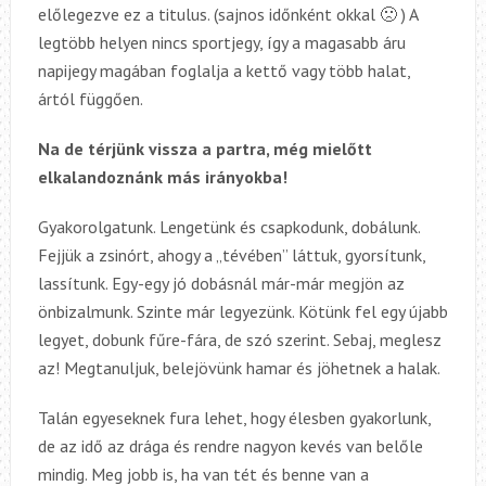
előlegezve ez a titulus. (sajnos időnként okkal 🙁 ) A
legtöbb helyen nincs sportjegy, így a magasabb áru
napijegy magában foglalja a kettő vagy több halat,
ártól függően.
Na de térjünk vissza a partra, még mielőtt
elkalandoznánk más irányokba!
Gyakorolgatunk. Lengetünk és csapkodunk, dobálunk.
Fejjük a zsinórt, ahogy a „tévében” láttuk, gyorsítunk,
lassítunk. Egy-egy jó dobásnál már-már megjön az
önbizalmunk. Szinte már legyezünk. Kötünk fel egy újabb
legyet, dobunk fűre-fára, de szó szerint. Sebaj, meglesz
az! Megtanuljuk, belejövünk hamar és jöhetnek a halak.
Talán egyeseknek fura lehet, hogy élesben gyakorlunk,
de az idő az drága és rendre nagyon kevés van belőle
mindig. Meg jobb is, ha van tét és benne van a