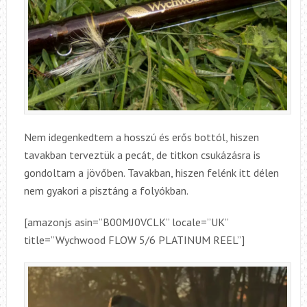
Nem idegenkedtem a hosszú és erős bottól, hiszen
tavakban terveztük a pecát, de titkon csukázásra is
gondoltam a jövőben. Tavakban, hiszen felénk itt délen
nem gyakori a pisztáng a folyókban.
[amazonjs asin=”B00MJ0VCLK” locale=”UK”
title=”Wychwood FLOW 5/6 PLATINUM REEL”]