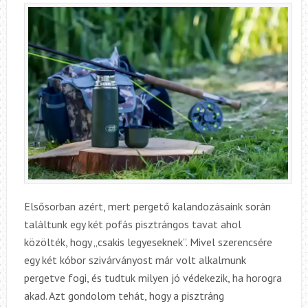
Elsősorban azért, mert pergető kalandozásaink során
találtunk egy két pofás pisztrángos tavat ahol
közölték, hogy „csakis legyeseknek”. Mivel szerencsére
egy két kóbor szivárványost már volt alkalmunk
pergetve fogi, és tudtuk milyen jó védekezik, ha horogra
akad. Azt gondolom tehát, hogy a pisztráng