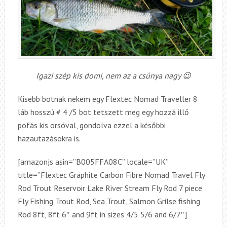
Igazi szép kis domi, nem az a csúnya nagy 😉
Kisebb botnak nekem egy Flextec Nomad Traveller 8
láb hosszú # 4 /5 bot tetszett meg egy hozzá illő
pofás kis orsóval, gondolva ezzel a későbbi
hazautazásokra is.
[amazonjs asin=”B005FFA08C” locale=”UK”
title=”Flextec Graphite Carbon Fibre Nomad Travel Fly
Rod Trout Reservoir Lake River Stream Fly Rod 7 piece
Fly Fishing Trout Rod, Sea Trout, Salmon Grilse fishing
Rod 8ft, 8ft 6″ and 9ft in sizes 4/5 5/6 and 6/7″]