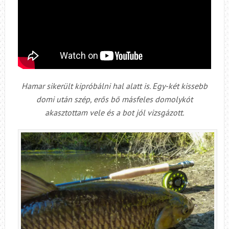
Hamar sikerült kipróbálni hal alatt is. Egy-két kissebb
domi után szép, erős bő másfeles domolykót
akasztottam vele és a bot jól vizsgázott.