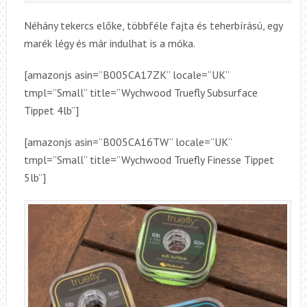
Néhány tekercs előke, többféle fajta és teherbírású, egy
marék légy és már indulhat is a móka.
[amazonjs asin=”B005CA17ZK” locale=”UK”
tmpl=”Small” title=”Wychwood Truefly Subsurface
Tippet 4lb”]
[amazonjs asin=”B005CA16TW” locale=”UK”
tmpl=”Small” title=”Wychwood Truefly Finesse Tippet
5lb”]