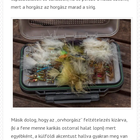
mert a horgász az horgász marad a sírig.
Másik dolog, hogy az „orvhorgász” feltételezés kizárva,
(ki a fene menne karikás ostorral halat lopni) mert
egyébként, a külföldi akcentust hallva gyakran meg van