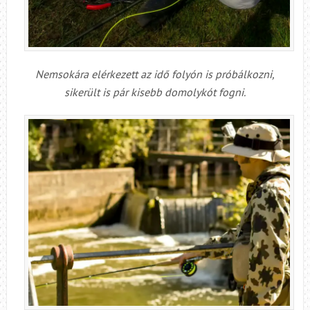
Nemsokára elérkezett az idő folyón is próbálkozni,
sikerült is pár kisebb domolykót fogni.