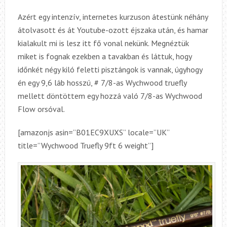
Azért egy intenzív, internetes kurzuson átestünk néhány
átolvasott és át Youtube-ozott éjszaka után, és hamar
kialakult mi is lesz itt fő vonal nekünk. Megnéztük
miket is fognak ezekben a tavakban és láttuk, hogy
időnkét négy kiló feletti pisztángok is vannak, úgyhogy
én egy 9,6 láb hosszú, # 7/8-as Wychwood truefly
mellett döntöttem egy hozzá való 7/8-as Wychwood
Flow orsóval.
[amazonjs asin=”B01EC9XUXS” locale=”UK”
title=”Wychwood Truefly 9ft 6 weight”]