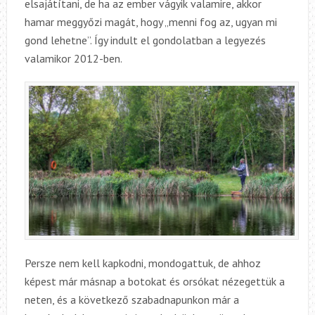
elsajátítani, de ha az ember vágyik valamire, akkor
hamar meggyőzi magát, hogy „menni fog az, ugyan mi
gond lehetne”. Így indult el gondolatban a legyezés
valamikor 2012-ben.
Persze nem kell kapkodni, mondogattuk, de ahhoz
képest már másnap a botokat és orsókat nézegettük a
neten, és a következő szabadnapunkon már a