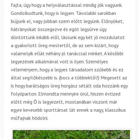
fajta, úgy hogy a helyválasztással mindig jók vagyunk.
Gondolkodtunk, hogy is legyen. Távolabbi sarokban
bújjunk el, vagy jobban szem előtt legyünk. Előnyöket,
hátrányokat összegezve és egót legyűrve úgy
döntöttunk inkább elől, lássunk egy két jó mozdulatot
a gyakorlott öreg mestertől, de az sem kizárt, hogy
valamelyik ellát néhány jó tanáccsal minket. A későbbi
legyezések alkalmával volt is ilyen. Személyes
véleményem, hogy a legyes társadalom szűkebb és ez
által segítőkészebb is. (bocs a többiektől!) Megesett az
is hogy barátságos öreg horgász sétált oda hozzánk egy
folyóparton. Elmondta mennyire örül, hiszen évtized
előtt még Ő is legyezett, mostanában viszont már
egyre kevesebb sporttársat lát ennek a nagy, klasszikus
műfajnak hódolni.