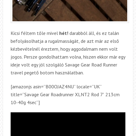
Kicsi féltem tőle mivel
hét!
darabból áll, és ez talán
befolyásolhatja a rugalmasságát, de azt már az első
kézbevételnél éreztem, hogy aggodalmam nem volt
jogos. Persze gondolhattam volna, hiszen ekkor már egy
ideje volt egy jól szolgáló Savage Gear Road Runner
travel pegető botom használatban.
[amazonjs asin=”B00OJAZ4NU” locale=”UK”
title=”Savage Gear Roadrunner XLNT2 Rod 7′ 213cm
10-40g 4sec”]