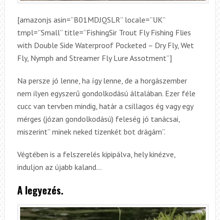
[amazonjs asin=”B01MDJQSLR” locale=”UK”
tmpl=”Small” title=”FishingSir Trout Fly Fishing Flies
with Double Side Waterproof Pocketed – Dry Fly, Wet
Fly, Nymph and Streamer Fly Lure Assotment”]
Na persze jó lenne, ha így lenne, de a horgászember
nem ilyen egyszerű gondolkodású általában. Ezer féle
cucc van tervben mindig, határ a csillagos ég vagy egy
mérges (józan gondolkodású) feleség jó tanácsai,
miszerint” minek neked tizenkét bot drágám”.
Végtében is a felszerelés kipipálva, hely kinézve,
induljon az újabb kaland…
A legyezés.