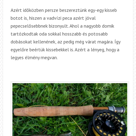
Azért időközben persze beszereztünk egy-egy kisseb
botot is, hiszen a vadvízi peca azért jóval
pepecselősebbnek bizonyult. Ahol a nagyobb domik
tartózkodtak oda sokkal hosszabb és potosabb
dobásokat kellenének, az pedig még várat magára. Így
egyelőre beértük kissebekkel is. Azért a lényeg, hogy a
legyes élmény megvan.