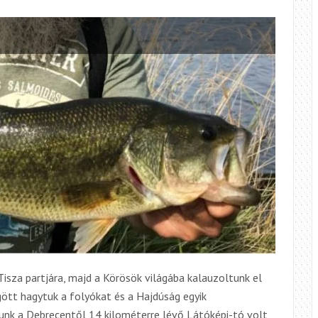
CHALLENGE
2019
isza partjára, majd a Körösök világába kalauzoltunk el
tt hagytuk a folyókat és a Hajdúság egyik
élunk a Debrecentől 14 kilométerre lévő Látóképi-tó volt