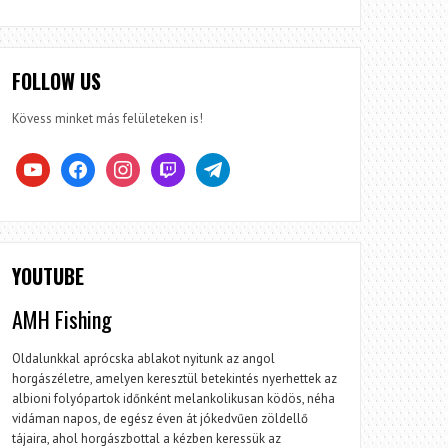
FOLLOW US
Kövess minket más felületeken is!
youtube
facebook
instagram
twitch
telegram
YOUTUBE
AMH Fishing
Oldalunkkal aprócska ablakot nyitunk az angol
horgászéletre, amelyen keresztül betekintés nyerhettek az
albioni folyópartok időnként melankolikusan ködös, néha
vidáman napos, de egész éven át jókedvűen zöldellő
tájaira, ahol horgászbottal a kézben keressük az