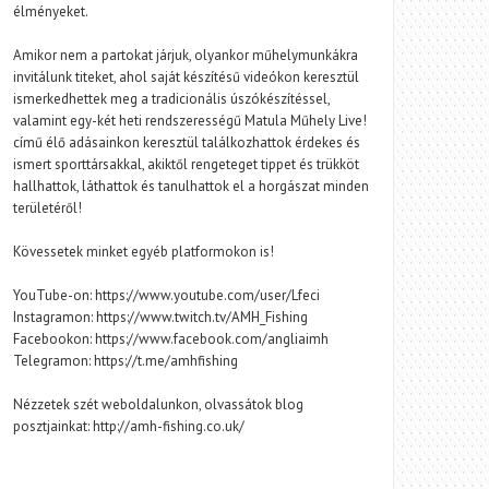
élményeket.
Amikor nem a partokat járjuk, olyankor műhelymunkákra
invitálunk titeket, ahol saját készítésű videókon keresztül
ismerkedhettek meg a tradicionális úszókészítéssel,
valamint egy-két heti rendszerességű Matula Műhely Live!
című élő adásainkon keresztül találkozhattok érdekes és
ismert sporttársakkal, akiktől rengeteget tippet és trükköt
hallhattok, láthattok és tanulhattok el a horgászat minden
területéről!
Kövessetek minket egyéb platformokon is!
YouTube-on: https://www.youtube.com/user/Lfeci
Instagramon: https://www.twitch.tv/AMH_Fishing
Facebookon: https://www.facebook.com/angliaimh
Telegramon: https://t.me/amhfishing
Nézzetek szét weboldalunkon, olvassátok blog
posztjainkat: http://amh-fishing.co.uk/