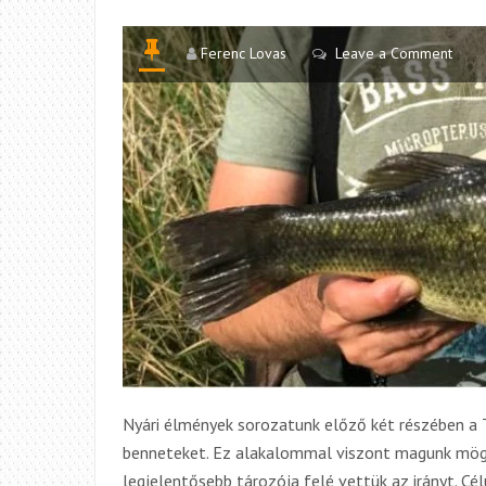
Ferenc Lovas
Leave a Comment
Nyári élmények sorozatunk előző két részében a T
benneteket. Ez alakalommal viszont magunk mögö
legjelentősebb tározója felé vettük az irányt. C