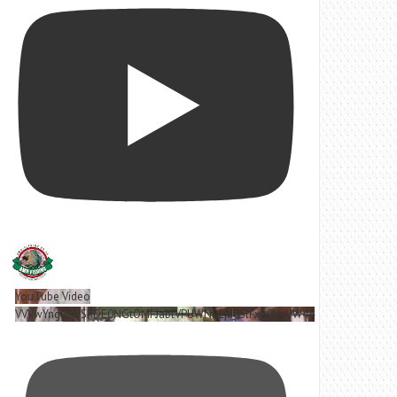
YouTube Video
VVVwYngyRjVSRDE0NGtOMFJablVPUWNBLjd0SlFxa0VoUW44