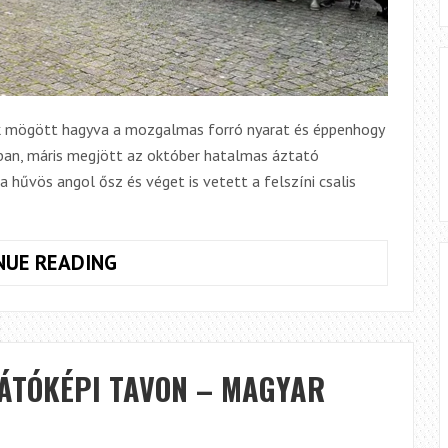
nk mögött hagyva a mozgalmas forró nyarat és éppenhogy
kban, máris megjött az október hatalmas áztató
a hűvös angol ősz és véget is vetett a felszíni csalis
PERGETVE
NUE READING
ÉPÍTETT
NEMZETKÖZI
HIDAK,
AVAGY
LÁTÓKÉPI TAVON – MAGYAR
CRT
INTERNATIONAL
LURE