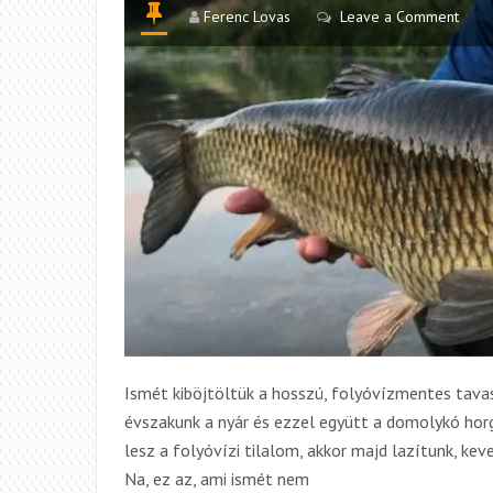
Ferenc Lovas
Leave a Comment
Ismét kiböjtöltük a hosszú, folyóvízmentes tavas
évszakunk a nyár és ezzel együtt a domolykó horg
lesz a folyóvízi tilalom, akkor majd lazítunk, ke
Na, ez az, ami ismét nem