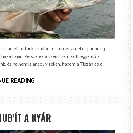
ekán eltűntünk kis időre és Június végétől pár hétig
 háza táján. Persze ez a csend nem volt egyenlő a
nk, és ha nem is angol vizeken, hanem a Tiszán és a
BARANGOLÁSOK
NUE READING
A
TISZA
PARTJÁN
–
UB’ÍT A NYÁR
MAGYAR
NYÁR