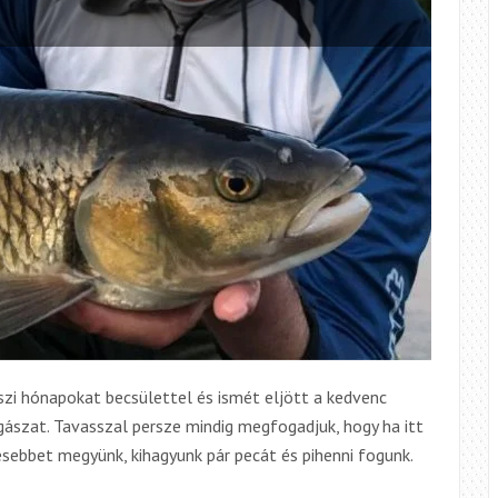
2019
zi hónapokat becsülettel és ismét eljött a kedvenc
ászat. Tavasszal persze mindig megfogadjuk, hogy ha itt
vesebbet megyünk, kihagyunk pár pecát és pihenni fogunk.