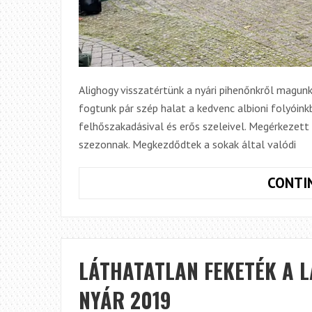
Alighogy visszatértünk a nyári pihenőnkről magu
fogtunk pár szép halat a kedvenc albioni folyóin
felhőszakadásival és erős szeleivel. Megérkezett 
szezonnak. Megkezdődtek a sokak által valódi
CONTI
LÁTHATATLAN FEKETÉK A 
NYÁR 2019